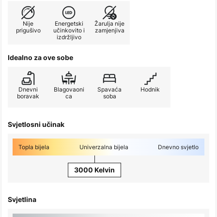
Nije
Energetski
Žarulja nije
prigušivo
učinkovito i
zamjenjiva
izdržljivo
Idealno za ove sobe
Dnevni
Blagovaoni
Spavaća
Hodnik
boravak
ca
soba
Svjetlosni učinak
Topla bijela
Univerzalna bijela
Dnevno svjetlo
3000 Kelvin
Svjetlina