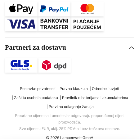
Partneri za dostavu
Postavke privatnosti
Pravna klauzula
Odredbe i uvjeti
Zaštita osobnih podataka
Pravilnik o baterijama i akumulatorima
Pravilno odlaganje žarulja
Precrtane cijene na Lumories.hr odgovaraju preporučenoj cijeni
proizvođača.
Sve cijene u EUR, uklj. 25% PDV-a i bez troškova dostave.
© 2026 Lampenwelt GmbH