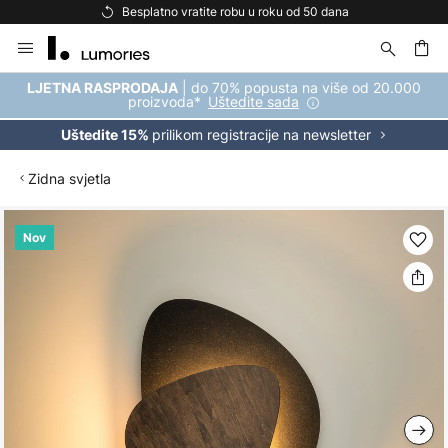
Besplatno vratite robu u roku od 50 dana
Skip
to
Content
| do 70% popusta na više od 20.000
LJETNA RASPRODAJA
proizvoda*
Uštedite sada
prilikom registracije na newsletter
Uštedite 15%
Zidna svjetla
Skip
Nov
to
the
end
of
the
images
gallery