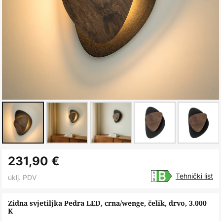
Skip
231,90 €
to
the
Tehnički list
uklj. PDV
beginning
of
Zidna svjetiljka Pedra LED, crna/wenge, čelik, drvo, 3.000
K
the