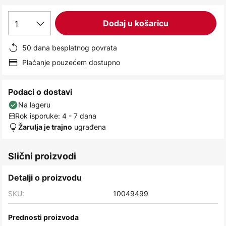
images
gallery
1
Dodaj u košaricu
50 dana besplatnog povrata
Plaćanje pouzećem dostupno
Podaci o dostavi
Na lageru
Rok isporuke: 4 - 7 dana
ugrađena
Žarulja je trajno
Slični proizvodi
Detalji o proizvodu
SKU:
10049499
Prednosti proizvoda