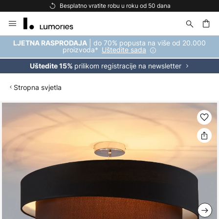
Besplatno vratite robu u roku od 50 dana
Skip
to
Content
| do 70% popusta na više od 20.000
LJETNA RASPRODAJA
proizvoda*
Uštedite sada
prilikom registracije na newsletter
Uštedite 15%
Stropna svjetla
Skip
to
the
end
of
the
images
gallery