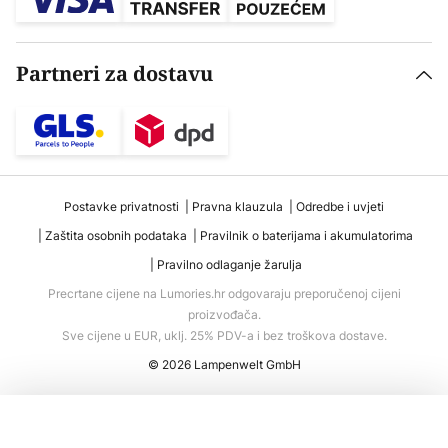
Partneri za dostavu
Postavke privatnosti
Pravna klauzula
Odredbe i uvjeti
Zaštita osobnih podataka
Pravilnik o baterijama i akumulatorima
Pravilno odlaganje žarulja
Precrtane cijene na Lumories.hr odgovaraju preporučenoj cijeni
proizvođača.
Sve cijene u EUR, uklj. 25% PDV-a i bez troškova dostave.
© 2026 Lampenwelt GmbH
Dodaj u košaricu