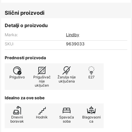
Slični proizvodi
Detalji o proizvodu
Marka:
Lindby
SKU:
9639033
Prednosti proizvoda
Prigušivo
Prigušivač
Žarulja nije
E27
nije
uključena
uključen
Idealno za ove sobe
Dnevni
Hodnik
Spavaća
Blagovaoni
boravak
soba
ca