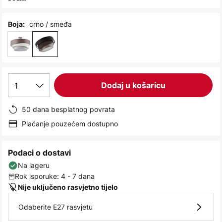
images
gallery
crno / smeđa
Boja:
1
Dodaj u košaricu
50 dana besplatnog povrata
Plaćanje pouzećem dostupno
Podaci o dostavi
Na lageru
Rok isporuke: 4 - 7 dana
Nije uključeno rasvjetno tijelo
Odaberite E27 rasvjetu