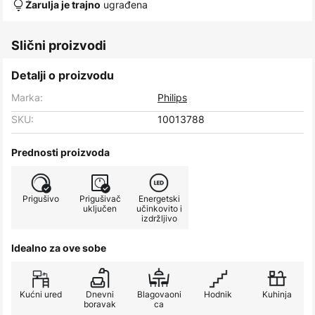
ugrađena
Žarulja je trajno
Slični proizvodi
Detalji o proizvodu
Marka:
Philips
SKU:
10013788
Prednosti proizvoda
Prigušivo
Prigušivač
Energetski
uključen
učinkovito i
izdržljivo
Idealno za ove sobe
Kućni ured
Dnevni
Blagovaoni
Hodnik
Kuhinja
boravak
ca