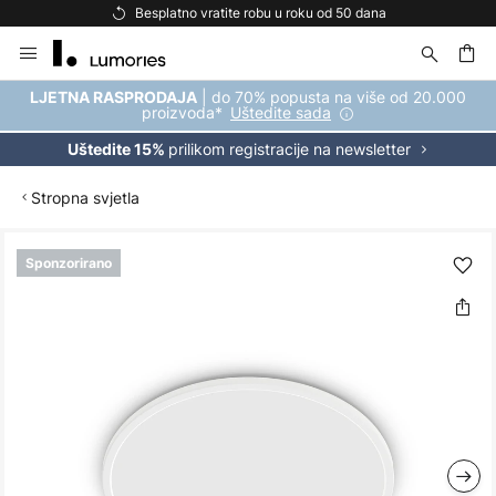
Besplatno vratite robu u roku od 50 dana
Skip
to
Content
| do 70% popusta na više od 20.000
LJETNA RASPRODAJA
proizvoda*
Uštedite sada
prilikom registracije na newsletter
Uštedite 15%
Stropna svjetla
Skip
Sponzorirano
to
the
end
of
the
images
gallery