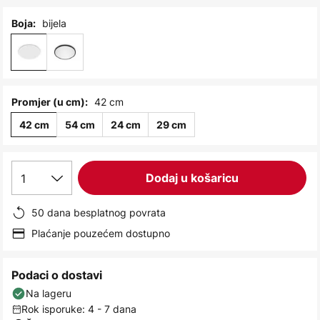
images
gallery
bijela
Boja:
42 cm
Promjer (u cm):
42 cm
54 cm
24 cm
29 cm
1
Dodaj u košaricu
50 dana besplatnog povrata
Plaćanje pouzećem dostupno
Podaci o dostavi
Na lageru
Rok isporuke: 4 - 7 dana