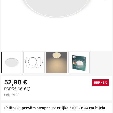
Skip
52,90 €
to
RRP -5%
RRP
55,66 €
the
uklj. PDV
beginning
of
Philips SuperSlim stropna svjetiljka 2700K Ø42 cm bijela
the