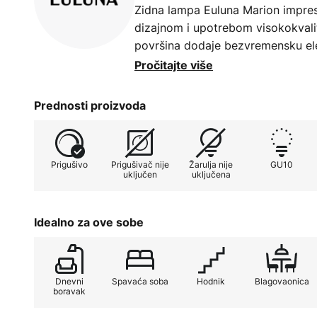
Zidna lampa Euluna Marion impre
dizajnom i upotrebom visokokvali
površina dodaje bezvremensku eleg
besprijekorno se stapajući u razl
Pročitajte više
dnevnog boravka, spavaće sobe, h
Svjetiljka nudi fascinantno osvjet
Prednosti proizvoda
koje je i funkcionalno i estetski u
Još jedna izvanredna značajka zid
Prigušivo
Prigušivač nije
Žarulja nije
GU10
mogućnost zatamnjivanja pomoću 
uključen
uključena
omogućuje fleksibilno podešavanje i
proizvedena u Europi, sinonim je za
zadovoljava najviše standarde. Ov
Idealno za ove sobe
stila čini zidnu lampu Euluna Ma
životne koncepte.
Dnevni
Spavaća soba
Hodnik
Blagovaonica
boravak