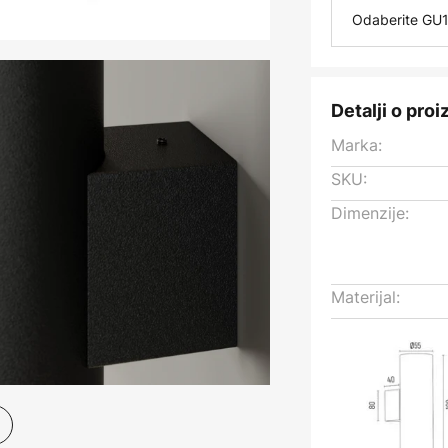
Odaberite GU1
Detalji o pro
Marka:
SKU:
Dimenzije:
Materijal: