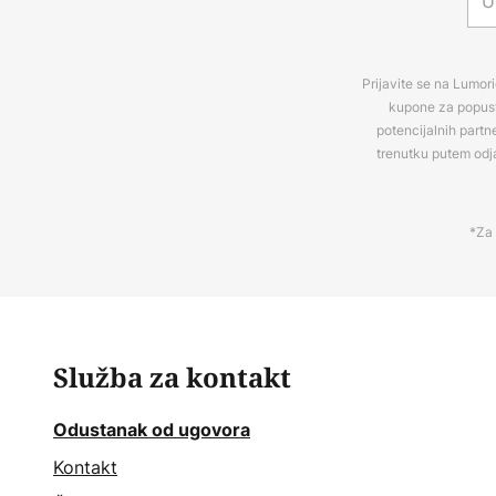
Prijavite se na Lumori
kupone za popuste
potencijalnih partn
trenutku putem odj
*Za 
Služba za kontakt
Odustanak od ugovora
Kontakt