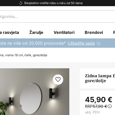
Besplatno vratite robu u roku od 50 dana
a rasvjeta
Žarulje
Ventilatori
Brendovi
sta na više od 20.000 proizvoda*
Uštedite sada
a, visina 18 cm, čelik, gore/dolje
Zidna lampa Eu
gore/dolje
45,90 €
RRP
57,90 €
uklj. PDV