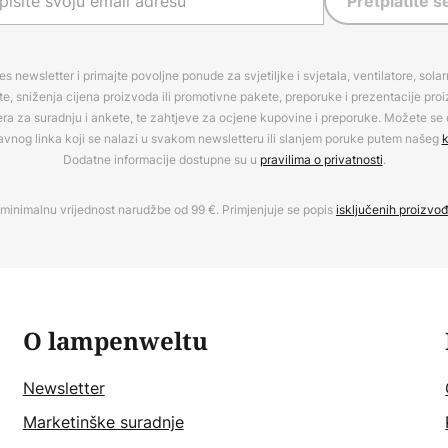
Pretplatite s
es newsletter i primajte povoljne ponude za svjetiljke i svjetala, ventilatore, sola
, sniženja cijena proizvoda ili promotivne pakete, preporuke i prezentacije pro
era za suradnju i ankete, te zahtjeve za ocjene kupovine i preporuke. Možete se o
avnog linka koji se nalazi u svakom newsletteru ili slanjem poruke putem našeg
k
Dodatne informacije dostupne su u
pravilima o privatnosti
.
minimalnu vrijednost narudžbe od 99 €. Primjenjuje se popis
isključenih proizvo
O lampenweltu
Newsletter
Marketinške suradnje