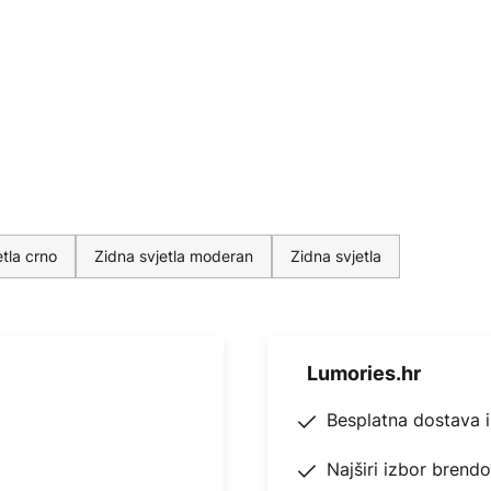
etla crno
Zidna svjetla moderan
Zidna svjetla
Lumories.hr
Besplatna dostava 
Najširi izbor brend