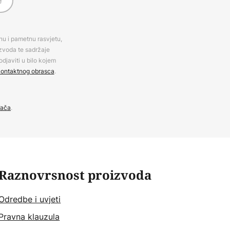
e
rnu i pametnu rasvjetu,
izvoda te sadržaje
djaviti u bilo kojem
ontaktnog obrasca
.
đača
.
Raznovrsnost proizvoda
Odredbe i uvjeti
Pravna klauzula