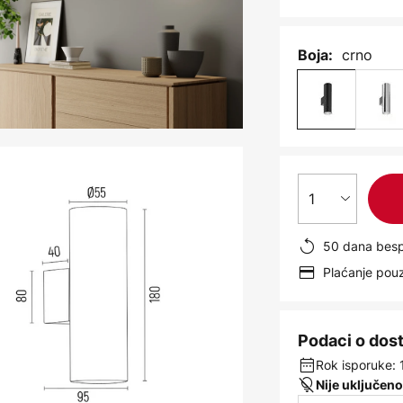
crno
Boja:
1
50 dana besp
Plaćanje po
Podaci o dos
Rok isporuke: 
Nije uključeno