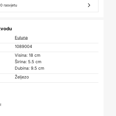
0 rasvjetu
izvodu
Euluna
1089004
Visina: 18 cm
Širina: 5.5 cm
Dubina: 9.5 cm
Željezo