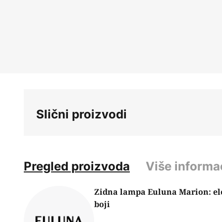
Skip
to
the
beginning
of
the
images
gallery
Slični proizvodi
Pregled proizvoda
Više informa
Zidna lampa Euluna Marion: ele
boji