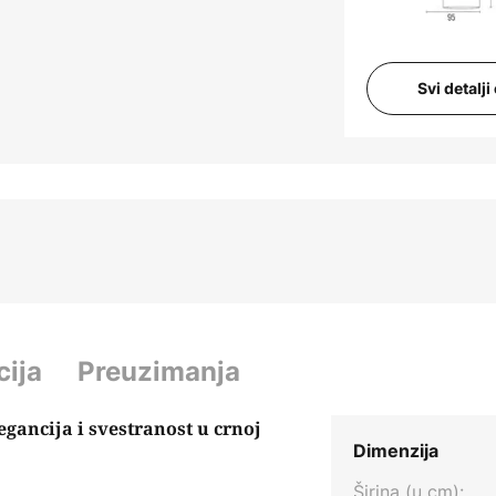
Svi detalj
cija
Preuzimanja
gancija i svestranost u crnoj
Dimenzija
Širina (u cm):