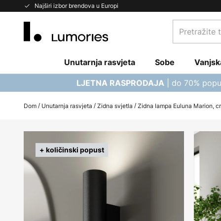
Skip
Najširi izbor brendova u Europi
to
Pretražite
Content
trgovinu...
Unutarnja rasvjeta
Sobe
Vanjsk
| do 70% popu
LJETNA RASPRODAJA
Dom
Unutarnja rasvjeta
Zidna svjetla
Zidna lampa Euluna Marion, crn
Skip
to
+ količinski popust
the
end
of
the
images