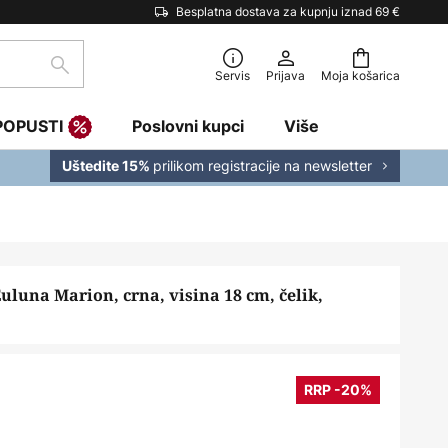
Besplatna dostava za kupnju iznad 69 €
traži
Servis
Prijava
Moja košarica
POPUSTI
Poslovni kupci
Više
prilikom registracije na newsletter
Uštedite 15%
luna Marion, crna, visina 18 cm, čelik,
RRP -20%