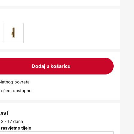
Dodaj u košaricu
latnog povrata
uzećem dostupno
tavi
12 - 17 dana
 rasvjetno tijelo