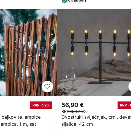
Na lageru
56,90 €
RRP -52%
RRP -
RRP
68,17 €
 bajkovite lampice
Dvostruki svijećnjak, crni, deve
 lampica, 1 m, sat
sijalica, 42 cm