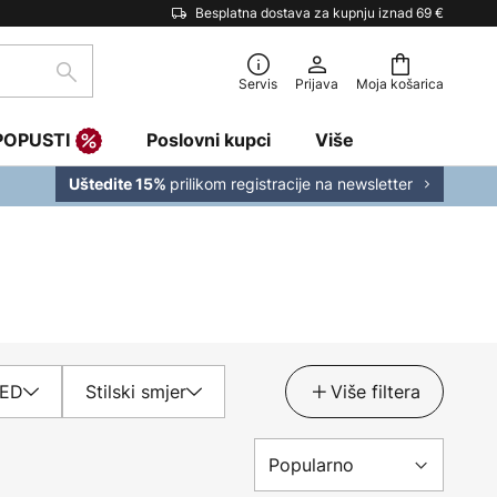
Besplatna dostava za kupnju iznad 69 €
traži
Servis
Prijava
Moja košarica
POPUSTI
Poslovni kupci
Više
prilikom registracije na newsletter
Uštedite 15%
LED
Stilski smjer
Više filtera