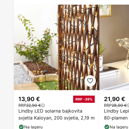
13,90 €
21,90 €
RRP -39%
RRP
22,90 €
RRP
28,90 €
Lindby LED solarna bajkovita
Lindby Lepi
svjetla Kaloyan, 200 svjetla, 2,19 m
80-plamen
Na lageru
Na lageru