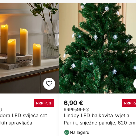
6,90 €
RRP -5%
RRP -
RRP
9,49 €
dora LED svijeća set
Lindby LED bajkovita svjetla
skih upravljača
Parrik, snježne pahulje, 620 cm
IP44
Na lageru