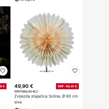
49,90 €
6 €
RRP -50,41 €
RRP
100,31 €
Zvijezda stajaćica Solina, Ø 60 cm
siva