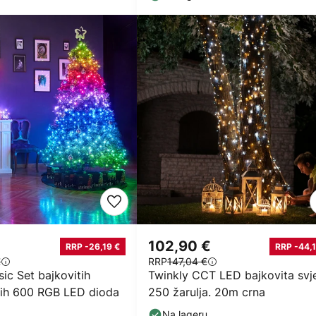
€
102,90 €
RRP -26,19 €
RRP -44,1
€
RRP
147,04 €
ic Set bajkovitih
Twinkly CCT LED bajkovita svje
rnih 600 RGB LED dioda
250 žarulja. 20m crna
Na lageru