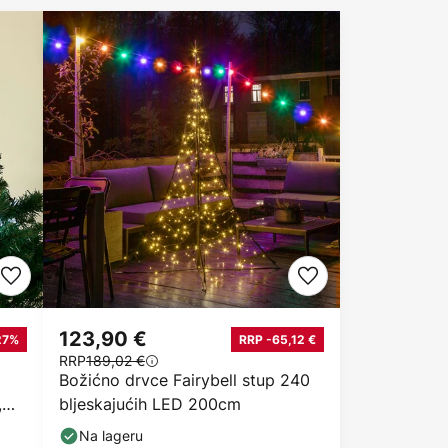
123,90 €
27%
RRP -65,12 €
RRP
189,02 €
Božićno drvce Fairybell stup 240
,
bljeskajućih LED 200cm
Na lageru