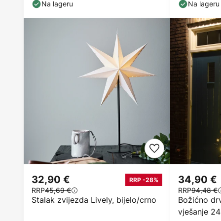
Na lageru
Na lageru
32,90 €
34,90 €
RRP -28%
RRP
45,69 €
RRP
94,48 €
Stalak zvijezda Lively, bijelo/crno
Božićno drv
vješanje 2