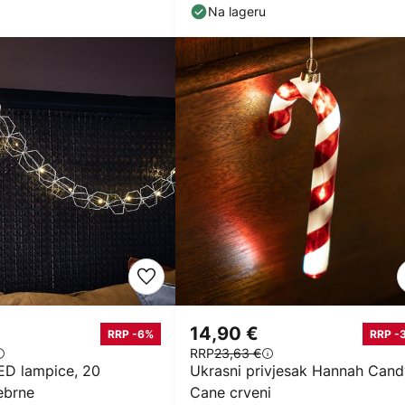
2,3 m
Na lageru
14,90 €
RRP -6%
RRP -
RRP
23,63 €
LED lampice, 20
Ukrasni privjesak Hannah Cand
ebrne
Cane crveni