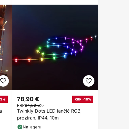
78,90 €
3 €
RRP -16%
RRP
94,52 €
a
Twinkly Dots LED lančić RGB,
proziran, IP44, 10m
Na lageru