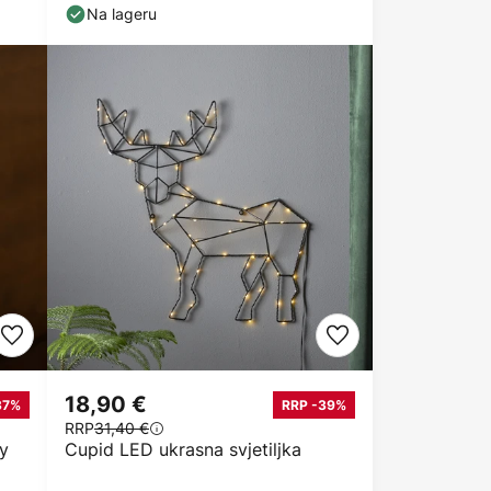
Na lageru
18,90 €
37%
RRP -39%
RRP
31,40 €
y
Cupid LED ukrasna svjetiljka