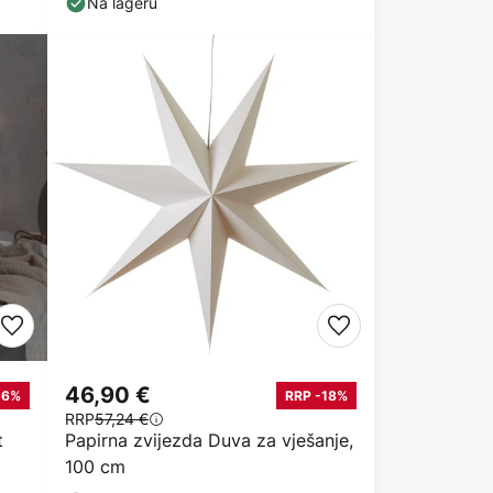
Na lageru
46,90 €
16%
RRP -18%
RRP
57,24 €
t
Papirna zvijezda Duva za vješanje,
100 cm