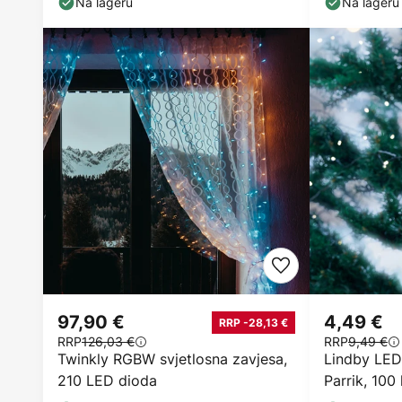
Na lageru
Na lageru
97,90 €
4,49 €
RRP -28,13 €
RRP
126,03 €
RRP
9,49 €
Twinkly RGBW svjetlosna zavjesa,
Lindby LED
210 LED dioda
Parrik, 100