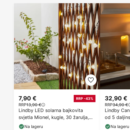
7,90 €
32,90 €
RRP -43%
RRP
13,90 €
RRP
34,90 €
Lindby LED solarna bajkovita
Lindby Can
svjetla Mionel, kugle, 30 žarulja,
od 5 daljin
635cm
Na lageru
Na lageru