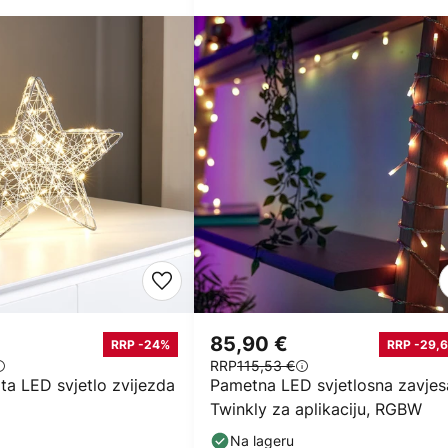
85,90 €
RRP -24%
RRP -29,6
RRP
115,53 €
ta LED svjetlo zvijezda
Pametna LED svjetlosna zavjes
Twinkly za aplikaciju, RGBW
Na lageru