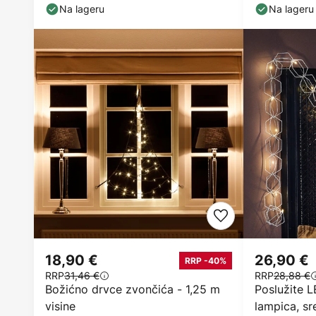
Na lageru
Na lageru
18,90 €
26,90 €
RRP -40%
RRP
31,46 €
RRP
28,88 €
Božićno drvce zvončića - 1,25 m
Poslužite 
visine
lampica, sr