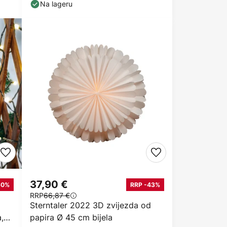
Na lageru
37,90 €
60%
RRP -43%
RRP
66,87 €
Sterntaler 2022 3D zvijezda od
,
papira Ø 45 cm bijela