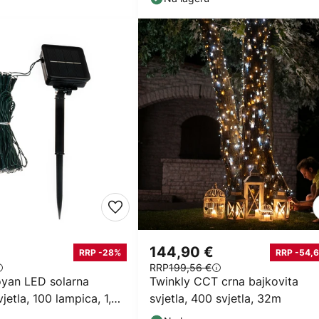
144,90 €
RRP -28%
RRP -54,6
RRP
199,56 €
oyan LED solarna
Twinkly CCT crna bajkovita
jetla, 100 lampica, 1,2
svjetla, 400 svjetla, 32m