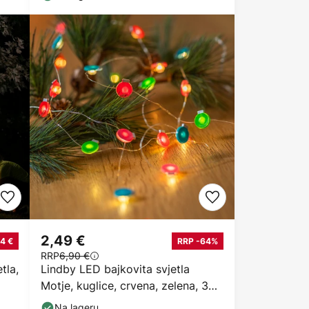
2,49 €
4 €
RRP -64%
RRP
6,90 €
tla,
Lindby LED bajkovita svjetla
Motje, kuglice, crvena, zelena, 320
cm
Na lageru