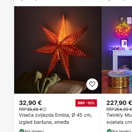
32,90 €
227,90 
RRP -10%
RRP
36,65 €
RRP
254,09 
Viseća zvijezda Embla, Ø 45 cm,
Twinkly Mus
izgled baršuna, smeđa
svjetala c
Na lageru
Na lageru