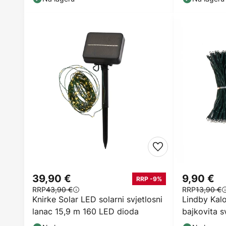
39,90 €
9,90 €
RRP -9%
RRP
43,90 €
RRP
13,90 €
Knirke Solar LED solarni svjetlosni
Lindby Kal
lanac 15,9 m 160 LED dioda
bajkovita sv
m