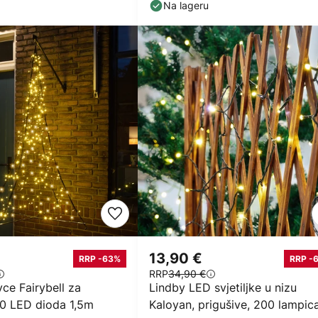
Na lageru
13,90 €
RRP -63%
RRP -
RRP
34,90 €
ce Fairybell za
Lindby LED svjetiljke u nizu
40 LED dioda 1,5m
Kaloyan, prigušive, 200 lampica