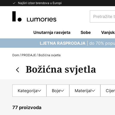
Skip
Najširi izbor brendova u Europi
to
Pretražite
Content
trgovinu...
Unutarnja rasvjeta
Sobe
Vanjsk
| do 70% popu
LJETNA RASPRODAJA
Dom
PRODAJE
Božićna svjetla
Božićna svjetla
Kategorija
Boje
Materijal
Cije
77 proizvoda