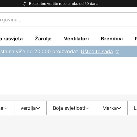
Besplatno vratite robu u roku od 50 dana
a rasvjeta
Žarulje
Ventilatori
Brendovi
sta na više od 20.000 proizvoda*
Uštedite sada
na
verzija
Boja svjetlosti
Marka