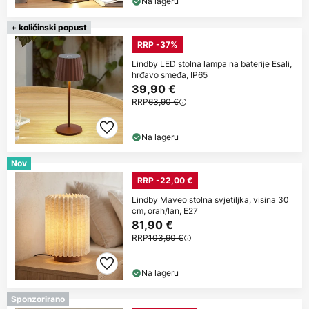
Na lageru
+ količinski popust
RRP -37%
Lindby LED stolna lampa na baterije Esali,
hrđavo smeđa, IP65
39,90 €
RRP
63,90 €
Na lageru
Nov
RRP -22,00 €
Lindby Maveo stolna svjetiljka, visina 30
cm, orah/lan, E27
81,90 €
RRP
103,90 €
Na lageru
Sponzorirano