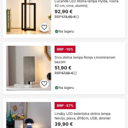
Lucande LED stolna lampa Hylda, visina
42 cm, crna, aluminij
92,90 €
RRP
173,90 €
Na lageru
RRP -10%
Siva stolna lampa Ronja s kromiranom
bazom
51,90 €
RRP
57,90 €
Na lageru
RRP -57%
Lindby LED baterijska stolna lampa
Nevijo, plava, Ø18cm, USB, dimmer
39,90 €