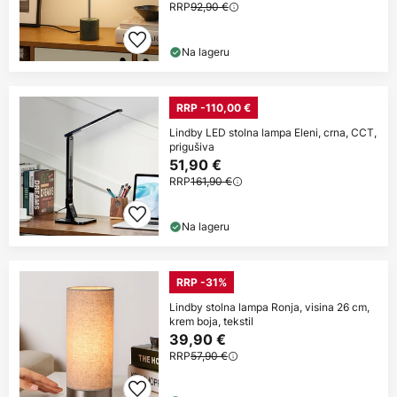
RRP
92,90 €
Na lageru
RRP -110,00 €
Lindby LED stolna lampa Eleni, crna, CCT,
prigušiva
51,90 €
RRP
161,90 €
Na lageru
RRP -31%
Lindby stolna lampa Ronja, visina 26 cm,
krem boja, tekstil
39,90 €
RRP
57,90 €