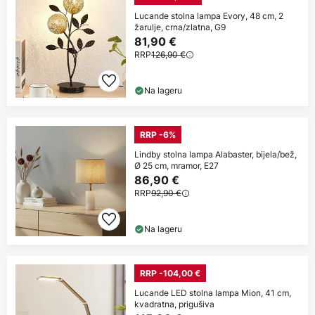
Lucande stolna lampa Evory, 48 cm, 2
žarulje, crna/zlatna, G9
81,90 €
RRP
126,90 €
Na lageru
RRP -6%
Lindby stolna lampa Alabaster, bijela/bež,
Ø 25 cm, mramor, E27
86,90 €
RRP
92,90 €
Na lageru
RRP -104,00 €
Lucande LED stolna lampa Mion, 41 cm,
kvadratna, prigušiva