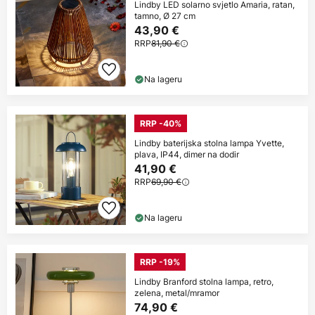
Lindby LED solarno svjetlo Amaria, ratan,
tamno, Ø 27 cm
43,90 €
RRP
81,90 €
Na lageru
RRP -40%
Lindby baterijska stolna lampa Yvette,
plava, IP44, dimer na dodir
41,90 €
RRP
69,90 €
Na lageru
RRP -19%
Lindby Branford stolna lampa, retro,
zelena, metal/mramor
74,90 €