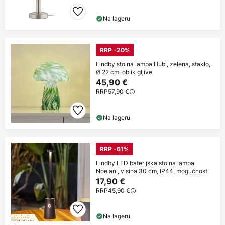
Na lageru
RRP -20%
Lindby stolna lampa Hubi, zelena, staklo,
Ø 22 cm, oblik gljive
45,90 €
RRP
57,90 €
Na lageru
RRP -61%
Lindby LED baterijska stolna lampa
Noelani, visina 30 cm, IP44, mogućnost
17,90 €
RRP
45,90 €
Na lageru