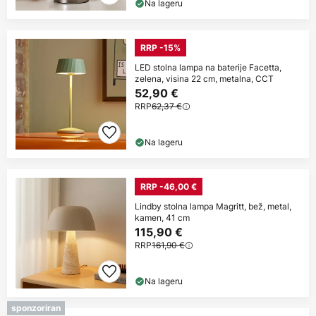
Na lageru
RRP -15%
LED stolna lampa na baterije Facetta,
zelena, visina 22 cm, metalna, CCT
52,90 €
RRP
62,37 €
Na lageru
RRP -46,00 €
Lindby stolna lampa Magritt, bež, metal,
kamen, 41 cm
115,90 €
RRP
161,90 €
Na lageru
sponzoriran