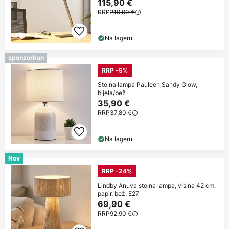
115,90 €
RRP
219,90 €
Na lageru
sponzoriran
RRP -5%
Stolna lampa Pauleen Sandy Glow,
bijela/bež
35,90 €
RRP
37,80 €
Na lageru
Nov
RRP -24%
Lindby Anuva stolna lampa, visina 42 cm,
papir, bež, E27
69,90 €
RRP
92,90 €