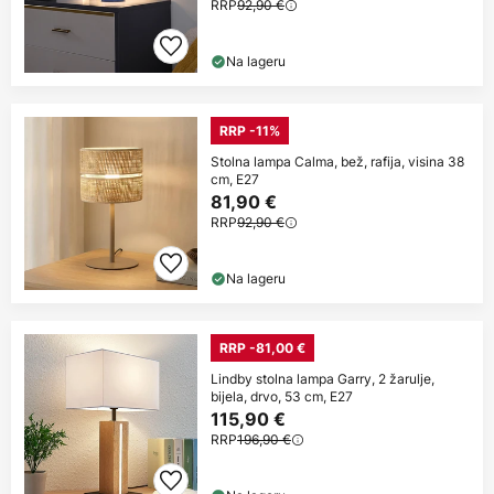
RRP
92,90 €
Na lageru
RRP -11%
Stolna lampa Calma, bež, rafija, visina 38
cm, E27
81,90 €
RRP
92,90 €
Na lageru
RRP -81,00 €
Lindby stolna lampa Garry, 2 žarulje,
bijela, drvo, 53 cm, E27
115,90 €
RRP
196,90 €