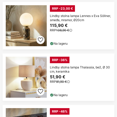
RRP -23,00 €
Lindby stolna lampa Lennes x Eva Söllner,
smeđa, mramor, Ø20cm
115,90 €
RRP
138,90 €
Na lageru
RRP -36%
Lindby stolna lampa Thalassia, bež, Ø 30
cm, keramika
51,90 €
RRP
81,90 €
Na lageru
RRP -46%