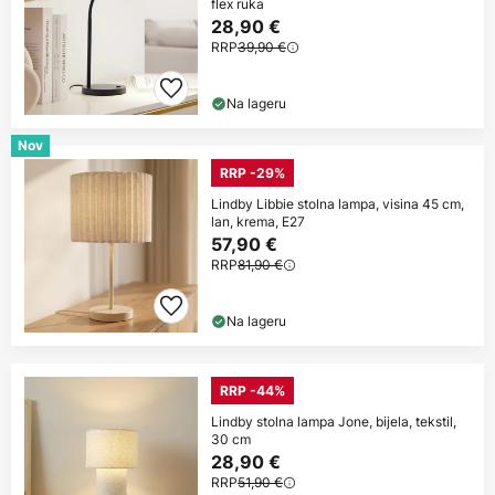
flex ruka
28,90 €
RRP
39,90 €
Na lageru
Nov
RRP -29%
Lindby Libbie stolna lampa, visina 45 cm,
lan, krema, E27
57,90 €
RRP
81,90 €
Na lageru
RRP -44%
Lindby stolna lampa Jone, bijela, tekstil,
30 cm
28,90 €
RRP
51,90 €