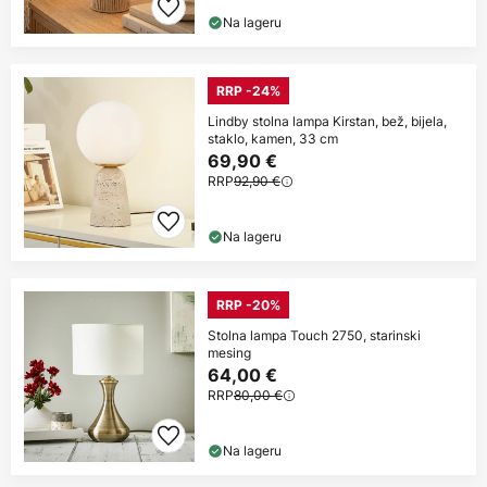
Na lageru
RRP -24%
Lindby stolna lampa Kirstan, bež, bijela,
staklo, kamen, 33 cm
69,90 €
RRP
92,90 €
Na lageru
RRP -20%
Stolna lampa Touch 2750, starinski
mesing
64,00 €
RRP
80,00 €
Na lageru