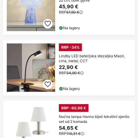
22 cm, oblik gljive
45,90 €
RRP
57,90 €
Na lageru
RRP -34%
Lindby LED baterijska stezaljka Maori,
crna, metal, CCT
22,90 €
RRP
34,90 €
Na lageru
RRP -60,66 €
Noćna lampa Hanno bijeli tekstilni sjenilo
set od 2 komada
54,65 €
RRP
115,31 €