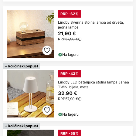
RRP -62%
Lindby Sverina stolna lampa od drveta,
jedna lampa
21,90 €
RRP
57,90 €
Na lageru
+ količinski popust
RRP -43%
Lindby LED baterijska stolna lampa Janea
TWIN, bijela, metal
32,90 €
RRP
57,90 €
Na lageru
+ količinski popust
RRP -55%