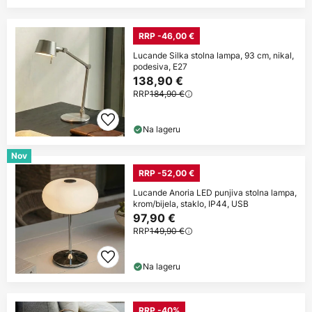
RRP -46,00 €
Lucande Silka stolna lampa, 93 cm, nikal,
podesiva, E27
138,90 €
RRP
184,90 €
Na lageru
Nov
RRP -52,00 €
Lucande Anoria LED punjiva stolna lampa,
krom/bijela, staklo, IP44, USB
97,90 €
RRP
149,90 €
Na lageru
RRP -40%