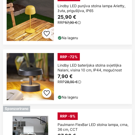
Lindby LED punjiva stolna lampa Arietty,
žuta, prigušljiva, IP65
25,90 €
RRP
57,90 €
Na lageru
RRP -72%
Lindby LED baterijska stolna svjetiljka
Nalani, visina 10 cm, IP44, mogućnost
7,90 €
RRP
28,90 €
Na lageru
Sponzorirano
RRP -9%
Paulmann FlexBar LED stolna lampa, crna,
36 cm, CCT