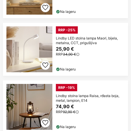
Na lageru
RRP -25%
Lindby LED stolna lampa Maori, bijela,
metalna, CCT, prigušljiva
25,90 €
RRP
34,90 €
Na lageru
RRP -19%
Lindby stolna lampa Raisa, rđasta boja,
metal, lampion, E14
74,90 €
RRP
92,90 €
Na lageru