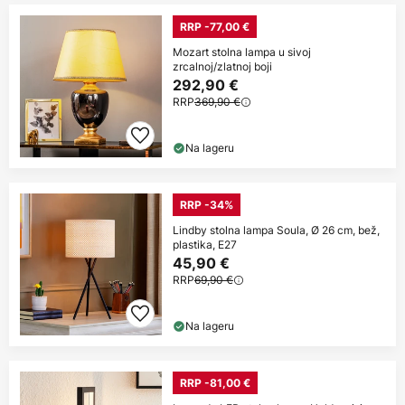
RRP -77,00 €
Mozart stolna lampa u sivoj
zrcalnoj/zlatnoj boji
292,90 €
RRP
369,90 €
Na lageru
RRP -34%
Lindby stolna lampa Soula, Ø 26 cm, bež,
plastika, E27
45,90 €
RRP
69,90 €
Na lageru
RRP -81,00 €