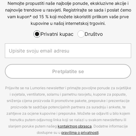
Nemojte propustiti naše najbolje ponude, ekskluzivne akcije i
najnovije trendove u rasvjeti. Registrirajte se sada i poslat ćemo
vam kupon* od 15 % koji možete iskoristiti prilikom vaše prve
kupovine u našoj internetskoj trgovini.
Privatni kupac
Društvo
Pretplatite se
Prijavite se na Lumories newsletter i primajte povoljne ponude za svjetiljke
i svjetala, ventilatore, solarnu i pametnu rasvjetu, kupone za popuste,
sniženja cijena proizvoda ili promotivne pakete, preporuke i prezentacije
proizvoda te sadržaje potencijalnih partnera za suradnju i ankete, te
zahtjeve za ocjene kupovine i preporuke. Možete se odjaviti u bilo kojem
trenutku putem odjavnog linka koji se nalazi u svakom newsletteru ili
slanjem poruke putem našeg
kontaktnog obrasca
. Dodatne informacije
dostupne su u
pravilima o privatnosti
.