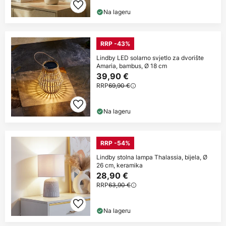
Na lageru
RRP -43%
Lindby LED solarno svjetlo za dvorište
Amaria, bambus, Ø 18 cm
39,90 €
RRP
69,90 €
Na lageru
RRP -54%
Lindby stolna lampa Thalassia, bijela, Ø
26 cm, keramika
28,90 €
RRP
63,90 €
Na lageru