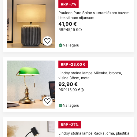
RRP -7%
Pauleen Pure Shine s keramičkom bazom
i tekstilnom nijansom
41,90 €
RRP
45,15 €
Na lageru
RRP -23,00 €
Lindby stolna lampa Milenka, bronca,
visina 38cm, metal
92,90 €
RRP
115,90 €
Na lageru
RRP -27%
Lindby stolna lampa Radka, crna, plastika,