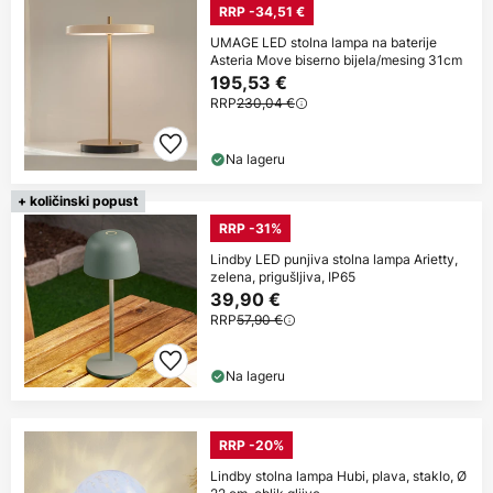
RRP -34,51 €
UMAGE LED stolna lampa na baterije
Asteria Move biserno bijela/mesing 31cm
195,53 €
RRP
230,04 €
Na lageru
+ količinski popust
RRP -31%
Lindby LED punjiva stolna lampa Arietty,
zelena, prigušljiva, IP65
39,90 €
RRP
57,90 €
Na lageru
RRP -20%
Lindby stolna lampa Hubi, plava, staklo, Ø