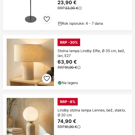
23,90 €
RRP
33,90 €
Rok isporuke: 4 - 7 dana
RRP -30%
Stolna lampa Lindby Elfie, Ø 35 cm, bež,
lan, E27
63,90 €
RRP
91,90 €
Na lageru
RRP -8%
Lindby stolna lampa Lennes, bež, staklo,
Ø 20 cm
74,90 €
RRP
81,90 €