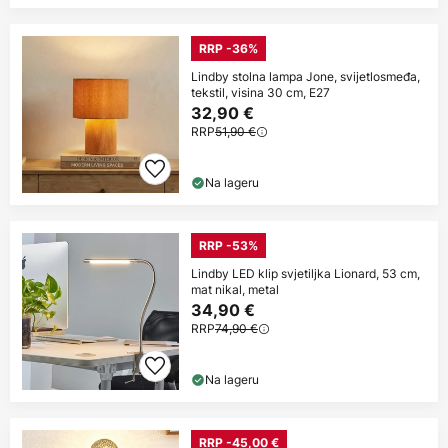
RRP -36%
Lindby stolna lampa Jone, svijetlosmeđa,
tekstil, visina 30 cm, E27
32,90 €
RRP
51,90 €
Na lageru
RRP -53%
Lindby LED klip svjetiljka Lionard, 53 cm,
mat nikal, metal
34,90 €
RRP
74,90 €
Na lageru
RRP -45,00 €