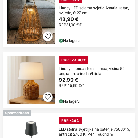
Lindby LED solarno svjetlo Amaria, ratan,
svijetlo, Ø 27 cm
48,90 €
RRP
81,90 €
Na lageru
RRP -23,00 €
Lindby Lirenda stolna lampa, visina 52
cm, ratan, prirodna/bijela
92,90 €
RRP
115,90 €
Na lageru
Sponzorirano
RRP -29%
LED stolna svjetiljka na baterije 7508015,
antracit 2700 K IP44 Touchdim