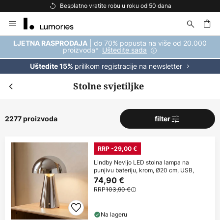
Besplatna dostava za kupnju iznad 69 €
Skip
to
Content
| do 70% popusta na više od 20.000
LJETNA RASPRODAJA
proizvoda*
Uštedite sada
prilikom registracije na newsletter
Uštedite 15%
Stolne svjetiljke
2277 proizvoda
filter
RRP -29,00 €
Lindby Nevijo LED stolna lampa na
punjivu bateriju, krom, Ø20 cm, USB,
74,90 €
RRP
103,90 €
Na lageru