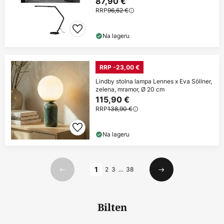
87,90 €
RRP
96,62 €
Na lageru
RRP -23,00 €
Lindby stolna lampa Lennes x Eva Söllner,
zelena, mramor, Ø 20 cm
115,90 €
RRP
138,90 €
Na lageru
Stranica
1
2
3
...
38
Prethodno
Sljedeći
Bilten