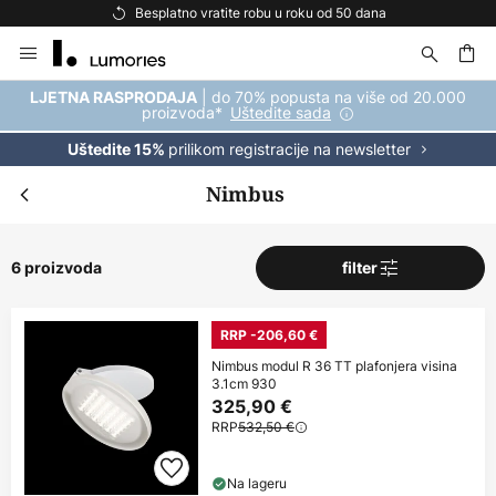
Besplatno vratite robu u roku od 50 dana
Skip
to
Content
| do 70% popusta na više od 20.000
LJETNA RASPRODAJA
proizvoda*
Uštedite sada
prilikom registracije na newsletter
Uštedite 15%
Nimbus
6 proizvoda
filter
RRP -206,60 €
Nimbus modul R 36 TT plafonjera visina
3.1cm 930
325,90 €
RRP
532,50 €
Na lageru