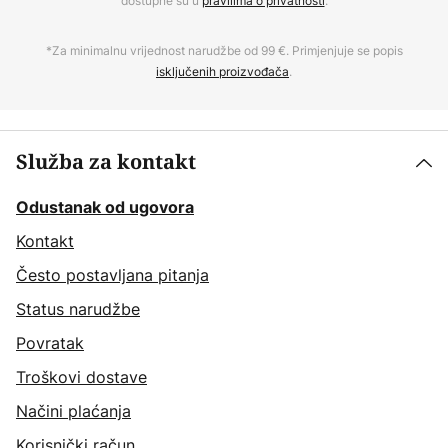
dostupne su u
pravilima o privatnosti
.
*Za minimalnu vrijednost narudžbe od 99 €. Primjenjuje se popis
isključenih proizvođača
.
Služba za kontakt
Odustanak od ugovora
Kontakt
Često postavljana pitanja
Status narudžbe
Povratak
Troškovi dostave
Načini plaćanja
Korisnički račun