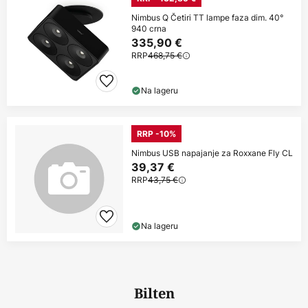
Nimbus Q Četiri TT lampe faza dim. 40°
940 crna
335,90 €
RRP
468,75 €
Na lageru
RRP -10%
Nimbus USB napajanje za Roxxane Fly CL
39,37 €
RRP
43,75 €
Na lageru
Bilten