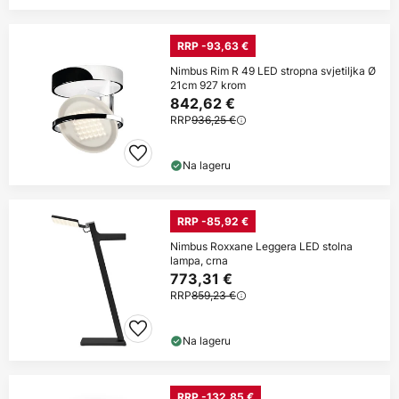
RRP -93,63 €
Nimbus Rim R 49 LED stropna svjetiljka Ø
21cm 927 krom
842,62 €
RRP
936,25 €
Na lageru
RRP -85,92 €
Nimbus Roxxane Leggera LED stolna
lampa, crna
773,31 €
RRP
859,23 €
Na lageru
RRP -132,85 €