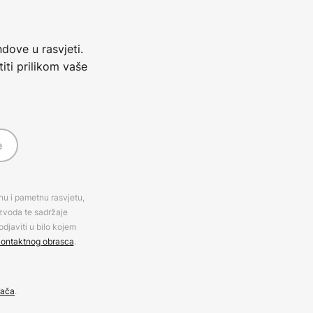
dove u rasvjeti.
iti prilikom vaše
e
rnu i pametnu rasvjetu,
izvoda te sadržaje
djaviti u bilo kojem
ontaktnog obrasca
.
đača
.