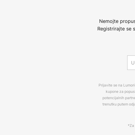
Nemojte propust
Registrirajte se
Prijavite se na Lumori
kupone za popuste
potencijalnih partn
trenutku putem odj
*Za 