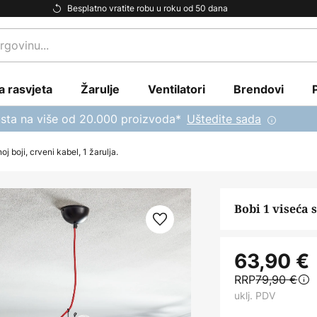
Besplatno vratite robu u roku od 50 dana
a rasvjeta
Žarulje
Ventilatori
Brendovi
sta na više od 20.000 proizvoda*
Uštedite sada
oj boji, crveni kabel, 1 žarulja.
Bobi 1 viseća s
63,90 €
RRP
79,90 €
uklj. PDV