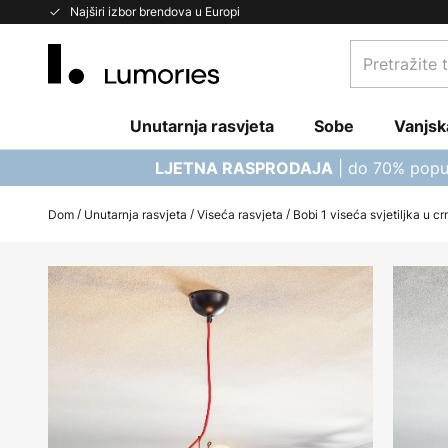
Skip
Najširi izbor brendova u Europi
to
Pretražite
Content
trgovinu...
Unutarnja rasvjeta
Sobe
Vanjsk
| do 70% popu
LJETNA RASPRODAJA
Dom
Unutarnja rasvjeta
Viseća rasvjeta
Bobi 1 viseća svjetiljka u crn
Skip
to
the
end
of
the
images