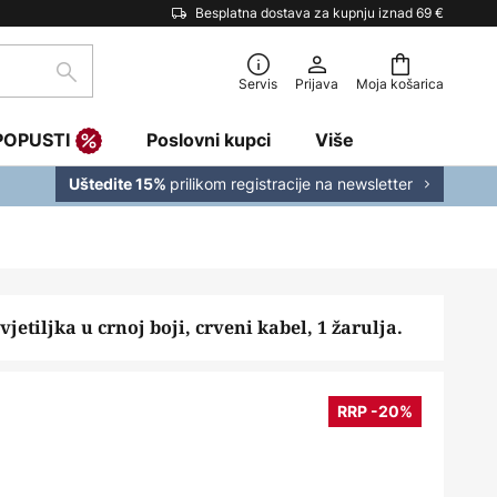
Besplatna dostava za kupnju iznad 69 €
traži
Servis
Prijava
Moja košarica
POPUSTI
Poslovni kupci
Više
prilikom registracije na newsletter
Uštedite 15%
vjetiljka u crnoj boji, crveni kabel, 1 žarulja.
RRP -20%