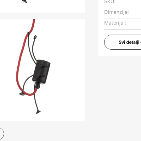
SKU:
Dimenzije:
Materijal:
Svi detalj