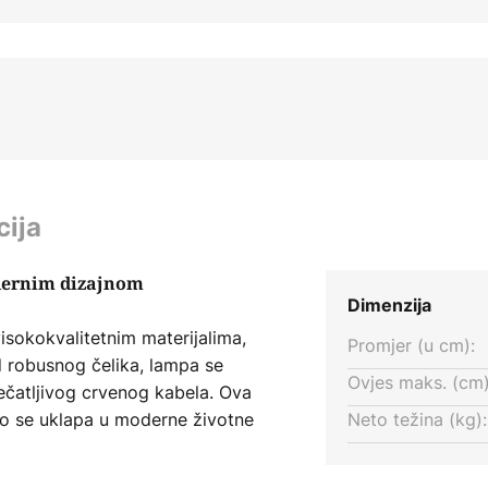
cija
odernim dizajnom
Dimenzija
isokokvalitetnim materijalima,
Promjer (u cm):
od robusnog čelika, lampa se
Ovjes maks. (cm)
pečatljivog crvenog kabela. Ova
no se uklapa u moderne životne
Neto težina (kg):
nje ili blagovaonice.