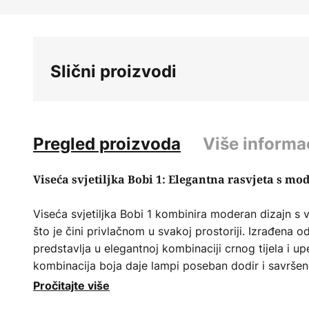
Skip
to
the
beginning
Slični proizvodi
of
the
images
gallery
Pregled proizvoda
Više informa
Viseća svjetiljka Bobi 1: Elegantna rasvjeta s m
Viseća svjetiljka Bobi 1 kombinira moderan dizajn s v
što je čini privlačnom u svakoj prostoriji. Izrađena 
predstavlja u elegantnoj kombinaciji crnog tijela i u
kombinacija boja daje lampi poseban dodir i savrše
prostore poput dnevnog boravka, spavaće sobe, kuhi
Pročitajte više