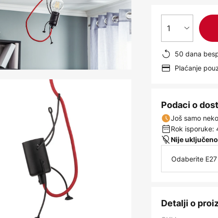
1
50 dana besp
Plaćanje po
Podaci o dos
Još samo nekol
Rok isporuke: 
Nije uključeno
Odaberite E27 
Detalji o pro