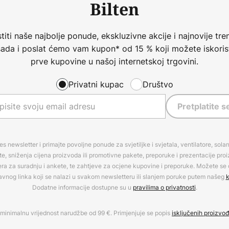
Bilten
iti naše najbolje ponude, ekskluzivne akcije i najnovije tren
 sada i poslat ćemo vam kupon* od 15 % koji možete iskorist
prve kupovine u našoj internetskoj trgovini.
Privatni kupac
Društvo
Pretplatite s
es newsletter i primajte povoljne ponude za svjetiljke i svjetala, ventilatore, sola
, sniženja cijena proizvoda ili promotivne pakete, preporuke i prezentacije pro
era za suradnju i ankete, te zahtjeve za ocjene kupovine i preporuke. Možete se o
avnog linka koji se nalazi u svakom newsletteru ili slanjem poruke putem našeg
k
Dodatne informacije dostupne su u
pravilima o privatnosti
.
minimalnu vrijednost narudžbe od 99 €. Primjenjuje se popis
isključenih proizvo