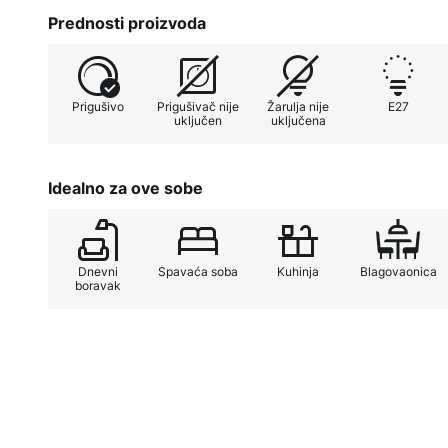
Još jedna značajka Bobi 1 viseće svjetiljke je njezin
Prednosti proizvoda
Pomoću vanjskog prigušivača, intenzitet svjetla mož
bi se stvorila željena atmosfera. Bilo da se radi o op
produktivnim satima, viseća svjetiljka Bobi 1 nudi fle
Prigušivo
Prigušivač nije
Žarulja nije
E27
raspoloženja.
uključen
uključena
Idealno za ove sobe
Dnevni
Spavaća soba
Kuhinja
Blagovaonica
boravak