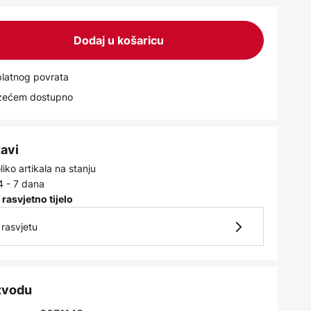
Dodaj u košaricu
latnog povrata
uzećem dostupno
tavi
iko artikala na stanju
4 - 7 dana
 rasvjetno tijelo
rasvjetu
izvodu