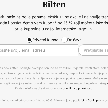
Bilten
iti naše najbolje ponude, ekskluzivne akcije i najnovije tren
 sada i poslat ćemo vam kupon* od 15 % koji možete iskorist
prve kupovine u našoj internetskoj trgovini.
Privatni kupac
Društvo
Pretplatite s
es newsletter i primajte povoljne ponude za svjetiljke i svjetala, ventilatore, sola
, sniženja cijena proizvoda ili promotivne pakete, preporuke i prezentacije pro
era za suradnju i ankete, te zahtjeve za ocjene kupovine i preporuke. Možete se o
avnog linka koji se nalazi u svakom newsletteru ili slanjem poruke putem našeg
k
Dodatne informacije dostupne su u
pravilima o privatnosti
.
minimalnu vrijednost narudžbe od 99 €. Primjenjuje se popis
isključenih proizvo