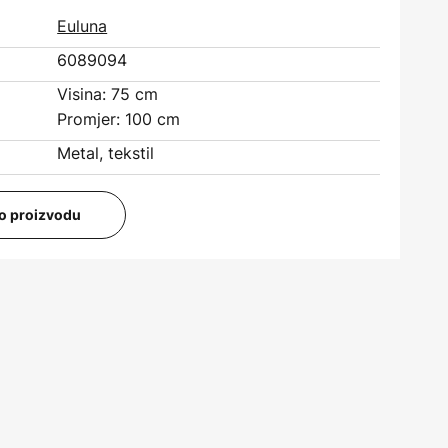
Euluna
6089094
Visina: 75 cm
Promjer: 100 cm
Metal, tekstil
i o proizvodu