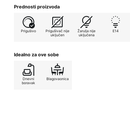
Prednosti proizvoda
Prigušivo
Prigušivač nije
Žarulja nije
E14
uključen
uključena
Idealno za ove sobe
Dnevni
Blagovaonica
boravak