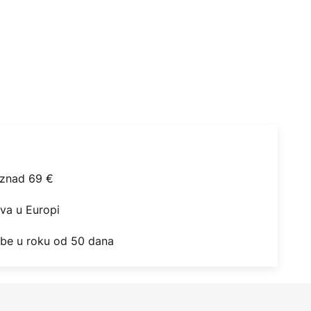
iznad 69 €
ova u Europi
obe u roku od 50 dana