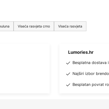
euluna
Viseća rasvjeta crno
Viseća rasvjeta
Lumories.hr
Besplatna dostava 
Najširi izbor brend
Besplatan povrat r