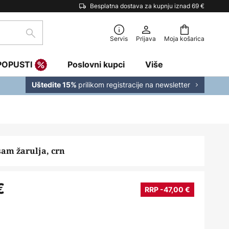
Besplatna dostava za kupnju iznad 69 €
traži
Servis
Prijava
Moja košarica
POPUSTI
Poslovni kupci
Više
prilikom registracije na newsletter
Uštedite 15%
sam žarulja, crn
€
RRP -47,00 €