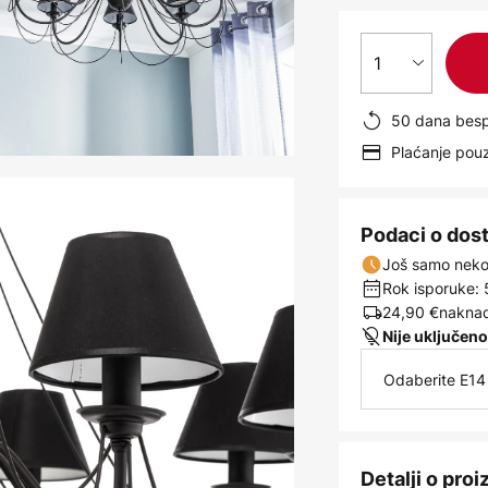
1
50 dana besp
Plaćanje po
Podaci o dos
Još samo nekol
Rok isporuke: 
24,90 €
naknad
Nije uključeno
Odaberite E14 
Detalji o pro