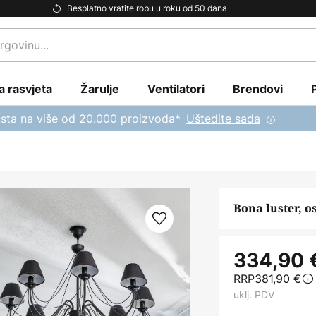
Besplatno vratite robu u roku od 50 dana
a rasvjeta
Žarulje
Ventilatori
Brendovi
sta na više od 20.000 proizvoda*
Uštedite sada
Bona luster, o
334,90 
RRP
381,90 €
uklj. PDV