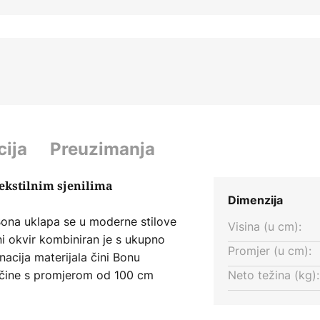
cija
Preuzimanja
ekstilnim sjenilima
Dimenzija
Bona uklapa se u moderne stilove
Visina (u cm):
ni okvir kombiniran je s ukupno
Promjer (u cm):
nacija materijala čini Bonu
ičine s promjerom od 100 cm
Neto težina (kg):
torije. Odgovarajuće svjetiljke
ibora.