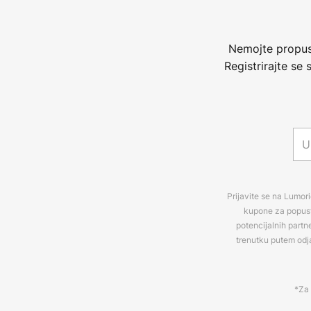
Nemojte propust
Registrirajte se
Prijavite se na Lumori
kupone za popuste
potencijalnih partn
trenutku putem odj
*Za 