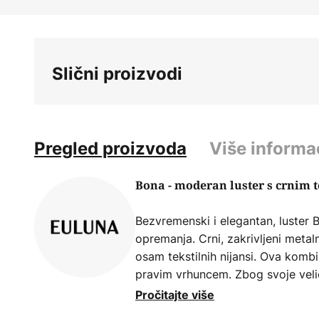
Skip
to
the
beginning
Slični proizvodi
of
the
images
gallery
Pregled proizvoda
Više informa
Bona - moderan luster s crnim t
Bezvremenski i elegantan, luster 
opremanja. Crni, zakrivljeni metal
osam tekstilnih nijansi. Ova kombi
pravim vrhuncem. Zbog svoje vel
posebno je pogodan za velike pros
Pročitajte više
mogu se naručiti izravno putem pr