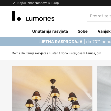
Skip
Najširi izbor brendova u Europi
to
Pretražite
Content
trgovinu...
Unutarnja rasvjeta
Sobe
Vanjsk
| do 70% popu
LJETNA RASPRODAJA
Dom
Unutarnja rasvjeta
Lusteri
Bona luster, osam žarulja, crn
Skip
to
the
end
of
the
images