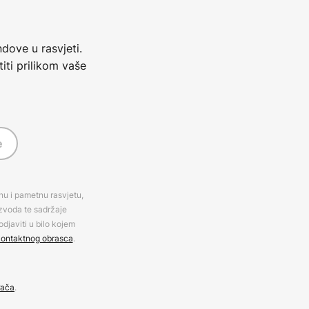
dove u rasvjeti.
iti prilikom vaše
e
rnu i pametnu rasvjetu,
izvoda te sadržaje
djaviti u bilo kojem
ontaktnog obrasca
.
đača
.