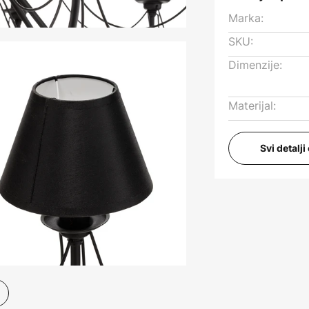
Marka:
SKU:
Dimenzije:
Materijal:
Svi detalj