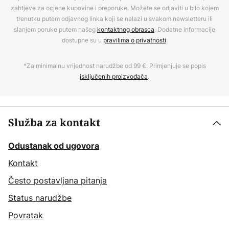
zahtjeve za ocjene kupovine i preporuke. Možete se odjaviti u bilo kojem
trenutku putem odjavnog linka koji se nalazi u svakom newsletteru ili
slanjem poruke putem našeg
kontaktnog obrasca
. Dodatne informacije
dostupne su u
pravilima o privatnosti
.
*Za minimalnu vrijednost narudžbe od 99 €. Primjenjuje se popis
isključenih proizvođača
.
Služba za kontakt
Odustanak od ugovora
Kontakt
Često postavljana pitanja
Status narudžbe
Povratak