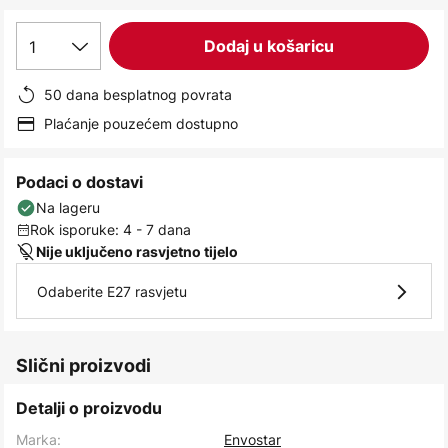
images
gallery
1
Dodaj u košaricu
50 dana besplatnog povrata
Plaćanje pouzećem dostupno
Podaci o dostavi
Na lageru
Rok isporuke: 4 - 7 dana
Nije uključeno rasvjetno tijelo
Odaberite E27 rasvjetu
Slični proizvodi
Detalji o proizvodu
Marka:
Envostar