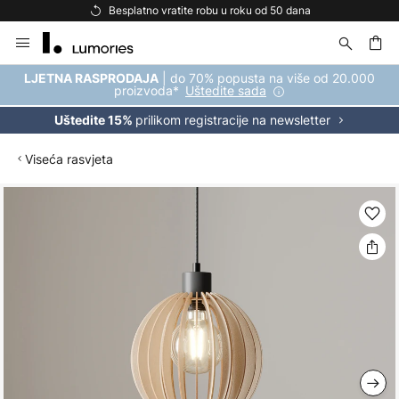
Besplatno vratite robu u roku od 50 dana
Skip
to
Content
| do 70% popusta na više od 20.000
LJETNA RASPRODAJA
proizvoda*
Uštedite sada
prilikom registracije na newsletter
Uštedite 15%
Viseća rasvjeta
Skip
to
the
end
of
the
images
gallery