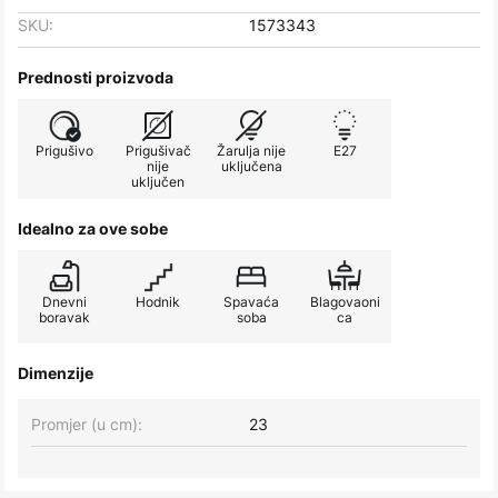
SKU:
1573343
Prednosti proizvoda
Prigušivo
Prigušivač
Žarulja nije
E27
nije
uključena
uključen
Idealno za ove sobe
Dnevni
Hodnik
Spavaća
Blagovaoni
boravak
soba
ca
Dimenzije
Promjer (u cm):
23