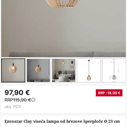
Skip
97,90 €
to
RRP -18,00 €
RRP
115,90 €
the
uklj. PDV
beginning
of
Envostar Clay viseća lampa od brezove šperploče Ø 23 cm
the