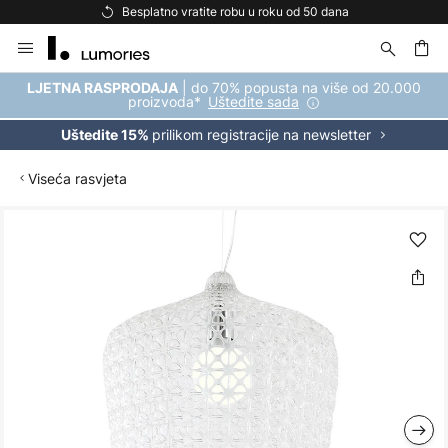
Besplatno vratite robu u roku od 50 dana
Skip
to
Content
| do 70% popusta na više od 20.000
LJETNA RASPRODAJA
proizvoda*
Uštedite sada
prilikom registracije na newsletter
Uštedite 15%
Viseća rasvjeta
Skip
to
the
end
of
the
images
gallery