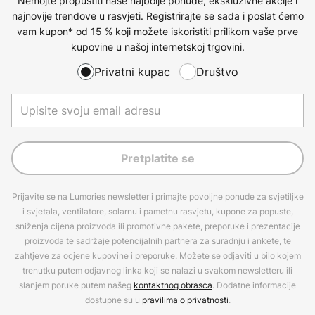
Nemojte propustiti naše najbolje ponude, ekskluzivne akcije i
najnovije trendove u rasvjeti. Registrirajte se sada i poslat ćemo
vam kupon* od 15 % koji možete iskoristiti prilikom vaše prve
kupovine u našoj internetskoj trgovini.
Privatni kupac
Društvo
Pretplatite se
Prijavite se na Lumories newsletter i primajte povoljne ponude za svjetiljke
i svjetala, ventilatore, solarnu i pametnu rasvjetu, kupone za popuste,
sniženja cijena proizvoda ili promotivne pakete, preporuke i prezentacije
proizvoda te sadržaje potencijalnih partnera za suradnju i ankete, te
zahtjeve za ocjene kupovine i preporuke. Možete se odjaviti u bilo kojem
trenutku putem odjavnog linka koji se nalazi u svakom newsletteru ili
slanjem poruke putem našeg
kontaktnog obrasca
. Dodatne informacije
dostupne su u
pravilima o privatnosti
.