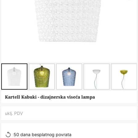
Skip
Kartell Kabuki - dizajnerska viseća lampa
to
the
uklj. PDV
beginning
of
the
50 dana besplatnog povrata