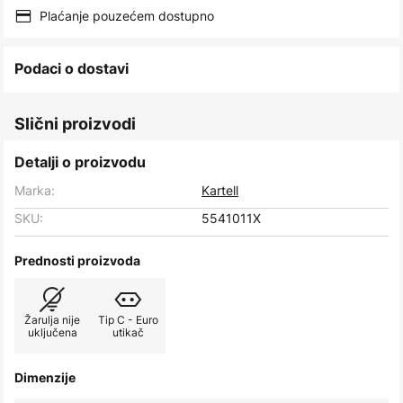
images
Plaćanje pouzećem dostupno
gallery
Podaci o dostavi
Slični proizvodi
Detalji o proizvodu
Marka:
Kartell
SKU:
5541011X
Prednosti proizvoda
Žarulja nije
Tip C - Euro
uključena
utikač
Dimenzije