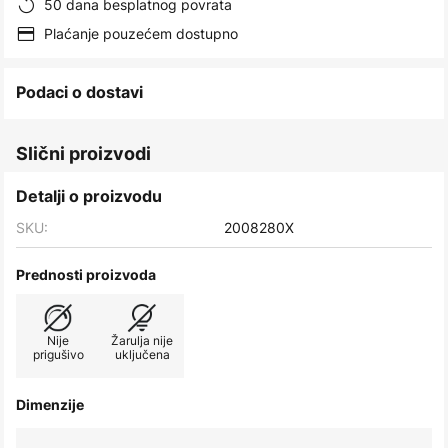
50 dana besplatnog povrata
images
gallery
Plaćanje pouzećem dostupno
Podaci o dostavi
Slični proizvodi
Detalji o proizvodu
SKU:
2008280X
Prednosti proizvoda
Nije
Žarulja nije
prigušivo
uključena
Dimenzije