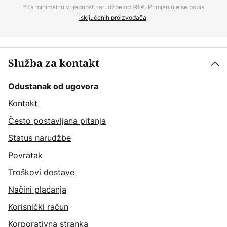
*Za minimalnu vrijednost narudžbe od 99 €. Primjenjuje se popis
isključenih proizvođača
.
Služba za kontakt
Odustanak od ugovora
Kontakt
Često postavljana pitanja
Status narudžbe
Povratak
Troškovi dostave
Načini plaćanja
Korisnički račun
Korporativna stranka