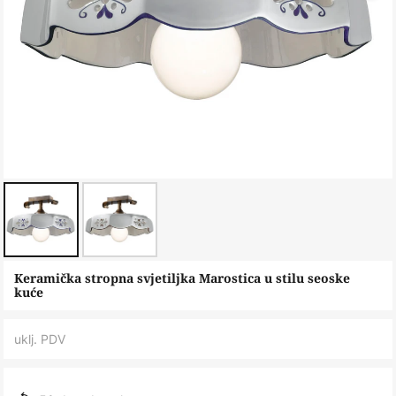
Skip
Keramička stropna svjetiljka Marostica u stilu seoske
to
kuće
the
beginning
uklj. PDV
of
the