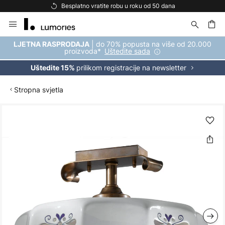
Besplatno vratite robu u roku od 50 dana
Skip
to
Content
| do 70% popusta na više od 20.000
LJETNA RASPRODAJA
proizvoda*
Uštedite sada
prilikom registracije na newsletter
Uštedite 15%
Stropna svjetla
Skip
to
the
end
of
the
images
gallery