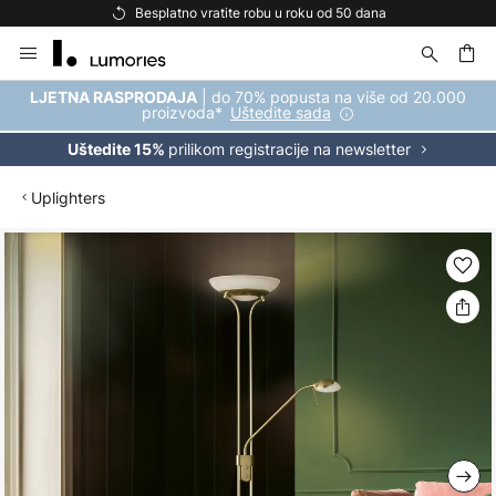
Besplatno vratite robu u roku od 50 dana
Skip
to
Content
| do 70% popusta na više od 20.000
LJETNA RASPRODAJA
proizvoda*
Uštedite sada
prilikom registracije na newsletter
Uštedite 15%
Uplighters
Skip
to
the
end
of
the
images
gallery