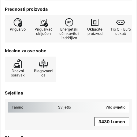
Prednosti proizvoda
Prigušivo
Prigušivač
Energetski
Uključite
Tip C - Euro
uključen
učinkovito i
proizvod
utikač
izdržljivo
Idealno za ove sobe
Dnevni
Blagovaoni
boravak
ca
Svjetlina
Tamno
Svijetlo
Vrlo svijetlo
3430 Lumen