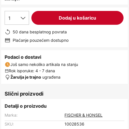
images
gallery
1
Dodaj u košaricu
50 dana besplatnog povrata
Plaćanje pouzećem dostupno
Podaci o dostavi
Još samo nekoliko artikala na stanju
Rok isporuke: 4 - 7 dana
ugrađena
Žarulja je trajno
Slični proizvodi
Detalji o proizvodu
Marka:
FISCHER & HONSEL
SKU:
10028536