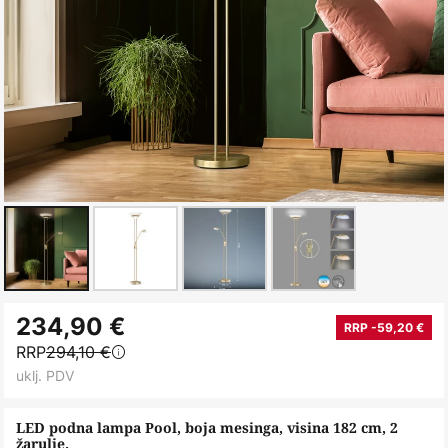
Skip
234,90 €
to
RRP -59,20 €
RRP
294,10 €
the
uklj. PDV
beginning
of
LED podna lampa Pool, boja mesinga, visina 182 cm, 2
the
žarulje.