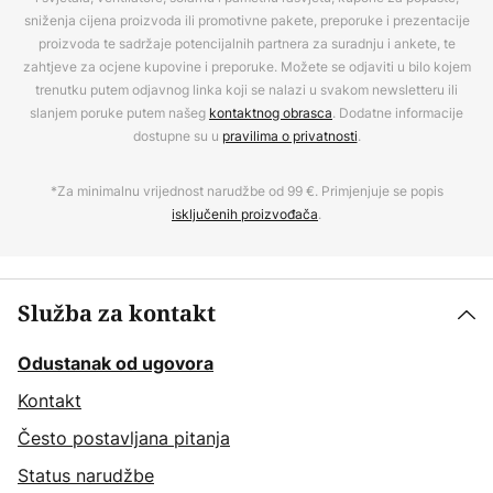
sniženja cijena proizvoda ili promotivne pakete, preporuke i prezentacije
proizvoda te sadržaje potencijalnih partnera za suradnju i ankete, te
zahtjeve za ocjene kupovine i preporuke. Možete se odjaviti u bilo kojem
trenutku putem odjavnog linka koji se nalazi u svakom newsletteru ili
slanjem poruke putem našeg
kontaktnog obrasca
. Dodatne informacije
dostupne su u
pravilima o privatnosti
.
*Za minimalnu vrijednost narudžbe od 99 €. Primjenjuje se popis
isključenih proizvođača
.
Služba za kontakt
Odustanak od ugovora
Kontakt
Često postavljana pitanja
Status narudžbe