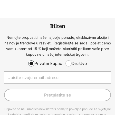
Bilten
Nemojte propustiti naše najbolje ponude, ekskluzivne akcije i
najnovije trendove u rasvjeti. Registrirajte se sada i poslat ćemo
vam kupon* od 15 % koji možete iskoristiti prilikom vaše prve
kupovine u našoj internetskoj trgovini.
Privatni kupac
Društvo
Pretplatite se
Prijavite se na Lumories newsletter i primajte povoljne ponude za svjetiljke
i svjetala, ventilatore, solarnu i pametnu rasvjetu, kupone za popuste,