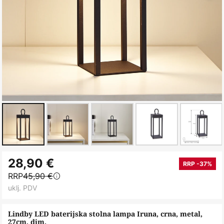
Skip
28,90 €
to
RRP -37%
RRP
45,90 €
the
uklj. PDV
beginning
of
Lindby LED baterijska stolna lampa Iruna, crna, metal,
the
27cm, dim.