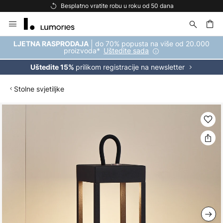
Besplatno vratite robu u roku od 50 dana
Skip
to
Content
| do 70% popusta na više od 20.000
LJETNA RASPRODAJA
proizvoda*
Uštedite sada
prilikom registracije na newsletter
Uštedite 15%
Stolne svjetiljke
Skip
to
the
end
of
the
images
gallery