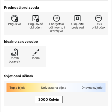
Prednosti proizvoda
Prigušivo
Prigušivač
Energetski
Uključite
USB
uključen
učinkovito i
proizvod
priključak
izdržljivo
Idealno za ove sobe
Dnevni
Hodnik
boravak
Svjetlosni učinak
Topla bijela
Univerzalna bijela
Dnevno svjetlo
3000 Kelvin