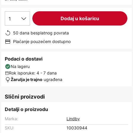
images
gallery
1
Dodaj u košaricu
50 dana besplatnog povrata
Plaćanje pouzećem dostupno
Podaci o dostavi
Na lageru
Rok isporuke: 4 - 7 dana
ugrađena
Žarulja je trajno
Slični proizvodi
Detalji o proizvodu
Marka:
Lindby
SKU:
10030944