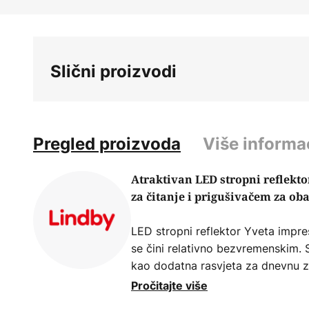
Skip
to
the
beginning
Slični proizvodi
of
the
images
gallery
Pregled proizvoda
Više informa
Atraktivan LED stropni reflek
za čitanje i prigušivačem za oba
LED stropni reflektor Yveta impre
se čini relativno bezvremenskim. S
kao dodatna rasvjeta za dnevnu z
izvor svjetla, već dva koja se sav
Pročitajte više
strane, tu je zdjela reflektora, koj