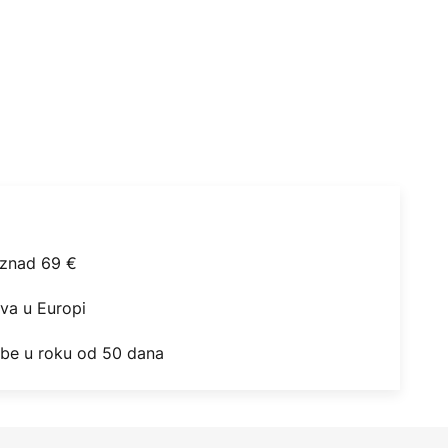
iznad 69 €
ova u Europi
obe u roku od 50 dana