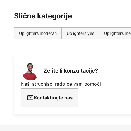
morate okrenuti diskretne gumbe i o
tamnije. Činjenica da su i stropni 
Slične kategorije
osvijetljeni LED diodama znači d
energetska učinkovitost, obećavaju
potrošnju energije.
Uplighters moderan
Uplighters yes
Uplighters met
Želite li konzultacije?
Naši stručnjaci rado će vam pomoći
Kontaktirajte nas