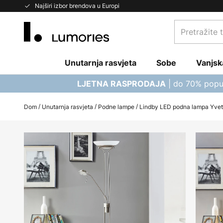
Skip
Najširi izbor brendova u Europi
to
Pretražite
Content
trgovinu...
Unutarnja rasvjeta
Sobe
Vanjsk
| do 70% popu
LJETNA RASPRODAJA
Dom
Unutarnja rasvjeta
Podne lampe
Lindby LED podna lampa Yveta,
Skip
to
the
end
of
the
images