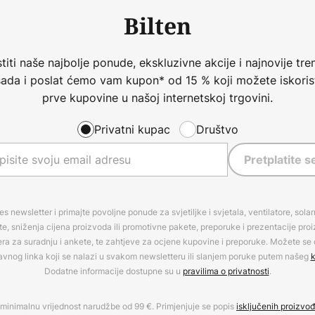
Bilten
iti naše najbolje ponude, ekskluzivne akcije i najnovije tren
 sada i poslat ćemo vam kupon* od 15 % koji možete iskorist
prve kupovine u našoj internetskoj trgovini.
Privatni kupac
Društvo
Pretplatite s
es newsletter i primajte povoljne ponude za svjetiljke i svjetala, ventilatore, sola
, sniženja cijena proizvoda ili promotivne pakete, preporuke i prezentacije pro
era za suradnju i ankete, te zahtjeve za ocjene kupovine i preporuke. Možete se o
avnog linka koji se nalazi u svakom newsletteru ili slanjem poruke putem našeg
k
Dodatne informacije dostupne su u
pravilima o privatnosti
.
minimalnu vrijednost narudžbe od 99 €. Primjenjuje se popis
isključenih proizvo