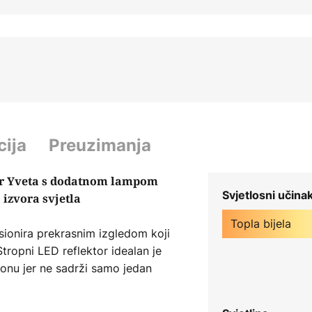
cija
Preuzimanja
tor Yveta s dodatnom lampom
Svjetlosni učina
 izvora svjetla
Topla bijela
sionira prekrasnim izgledom koji
tropni LED reflektor idealan je
onu jer ne sadrži samo jedan
ršeno nadopunjuju. S jedne
a je izrađena od bijelog satin