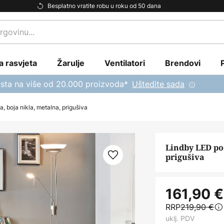
Besplatno vratite robu u roku od 50 dana
a rasvjeta
Žarulje
Ventilatori
Brendovi
sta na više od 20.000 proizvoda*
Uštedite sada
 boja nikla, metalna, prigušiva
Lindby LED po
prigušiva
161,90 €
RRP
219,90 €
uklj. PDV