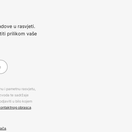
dove u rasvjeti.
iti prilikom vaše
e
rnu i pametnu rasvjetu,
izvoda te sadržaje
djaviti u bilo kojem
ontaktnog obrasca
.
đača
.