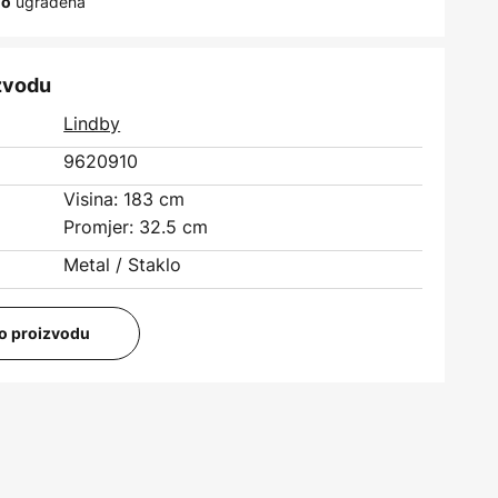
ugrađena
no
izvodu
Lindby
9620910
Visina: 183 cm
Promjer: 32.5 cm
Metal / Staklo
i o proizvodu