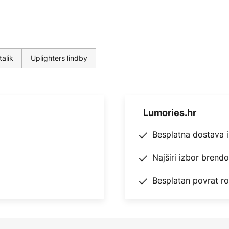
no će postati svjetlije ili
reflektor i lampa za čitanje
a se može postići dobra
ći jaku svjetlost i nisku
alik
Uplighters lindby
Lumories.hr
Besplatna dostava 
Najširi izbor brend
Besplatan povrat r