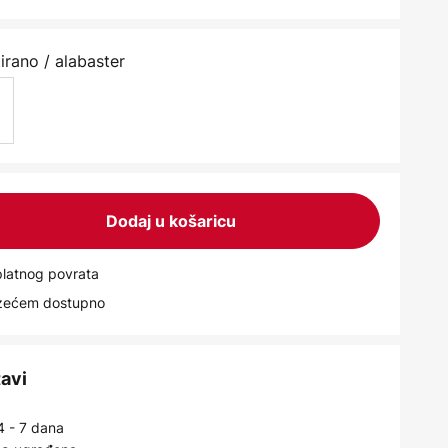
irano / alabaster
Dodaj u košaricu
latnog povrata
uzećem dostupno
tavi
4 - 7 dana