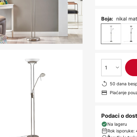
nikal mat
Boja:
1
50 dana besp
Plaćanje po
Podaci o dos
Na lageru
Rok isporuke: 