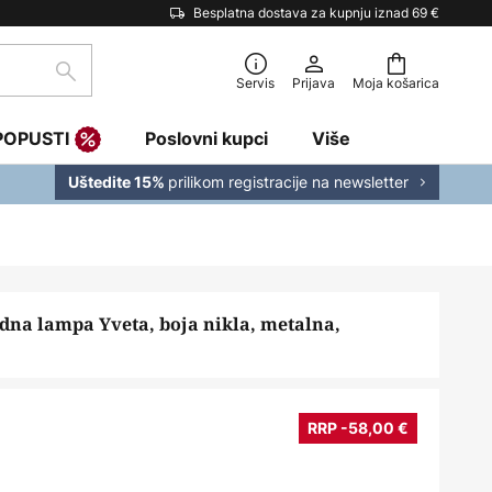
Besplatna dostava za kupnju iznad 69 €
traži
Servis
Prijava
Moja košarica
POPUSTI
Poslovni kupci
Više
prilikom registracije na newsletter
Uštedite 15%
dna lampa Yveta, boja nikla, metalna,
RRP -58,00 €