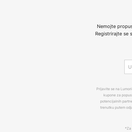
Nemojte propust
Registrirajte se
Prijavite se na Lumori
kupone za popuste
potencijalnih partn
trenutku putem odj
*Za 