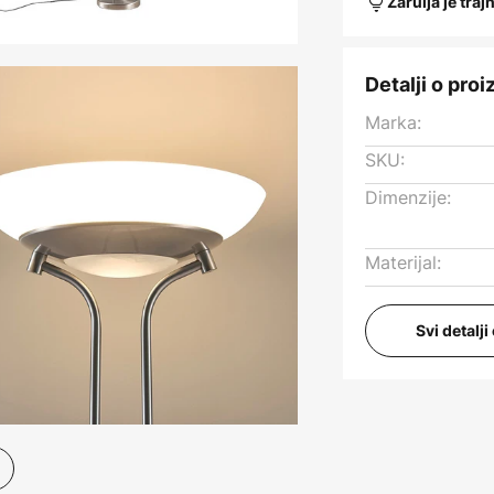
Žarulja je traj
Detalji o pro
Marka:
SKU:
Dimenzije:
Materijal:
Svi detalj