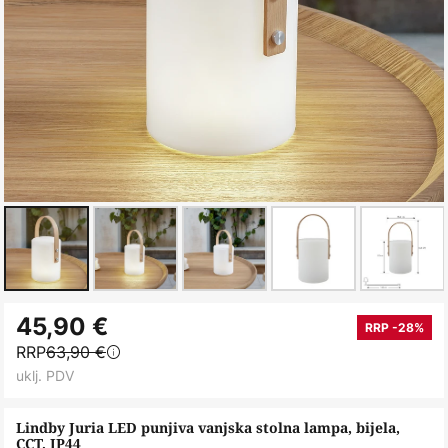
Skip
45,90 €
to
RRP -28%
RRP
63,90 €
the
uklj. PDV
beginning
of
Lindby Juria LED punjiva vanjska stolna lampa, bijela,
the
CCT, IP44