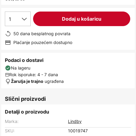
images
gallery
1
Dodaj u košaricu
50 dana besplatnog povrata
Plaćanje pouzećem dostupno
Podaci o dostavi
Na lageru
Rok isporuke: 4 - 7 dana
ugrađena
Žarulja je trajno
Slični proizvodi
Detalji o proizvodu
Marka:
Lindby
SKU:
10019747