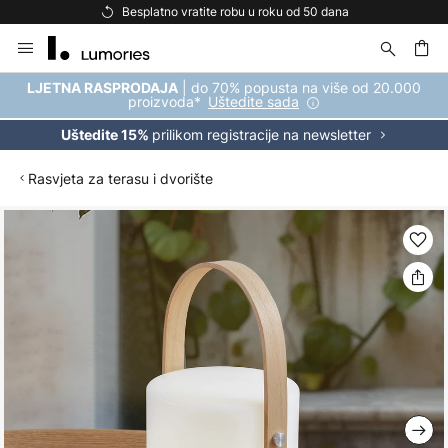
Besplatno vratite robu u roku od 50 dana
Skip
to
Content
| do 70% popusta na više od 20.000
LJETNA RASPRODAJA
proizvoda*
Uštedite sada
prilikom registracije na newsletter
Uštedite 15%
Rasvjeta za terasu i dvorište
Skip
to
the
end
of
the
images
gallery