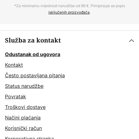
*Za minimalnu vrijednost narudžbe od 99 €. Primjenjuje se popis
isključenih proizvođača
.
Služba za kontakt
Odustanak od ugovora
Kontakt
Često postavljana pitanja
Status narudžbe
Povratak
Troškovi dostave
Načini plaćanja
Korisnički račun
Korporativna stranka