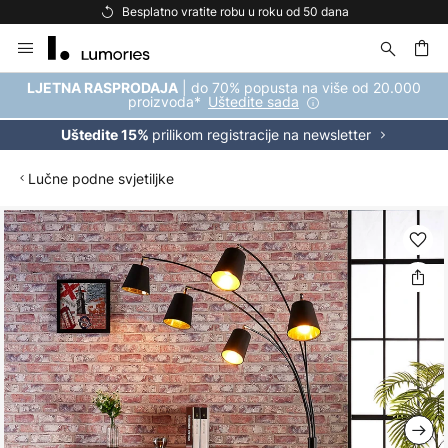
Besplatno vratite robu u roku od 50 dana
Skip
to
Content
| do 70% popusta na više od 20.000
LJETNA RASPRODAJA
proizvoda*
Uštedite sada
prilikom registracije na newsletter
Uštedite 15%
Lučne podne svjetiljke
Skip
to
the
end
of
the
images
gallery