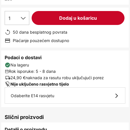
images
gallery
1
Dodaj u košaricu
50 dana besplatnog povrata
Plaćanje pouzećem dostupno
Podaci o dostavi
Na lageru
Rok isporuke: 5 - 8 dana
24,90 €
naknada za rasutu robu uključujući porez
Nije uključeno rasvjetno tijelo
Odaberite E14 rasvjetu
Slični proizvodi
Detalji o proizvodu