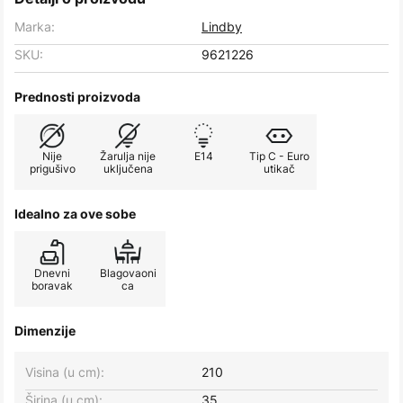
Marka:
Lindby
SKU:
9621226
Prednosti proizvoda
Nije
Žarulja nije
E14
Tip C - Euro
prigušivo
uključena
utikač
Idealno za ove sobe
Dnevni
Blagovaoni
boravak
ca
Dimenzije
Visina (u cm):
210
Širina (u cm):
35