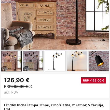
Skip
126,90 €
to
RRP -162,00 €
RRP
288,90 €
the
uklj. PDV
beginning
of
Lindby lučna lampa Tinne, crno/zlatna, mramor, 5 žarulja,
the
E14