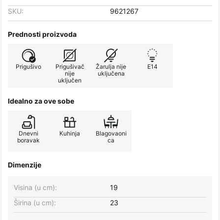
SKU:
9621267
Prednosti proizvoda
Prigušivo
Prigušivač
Žarulja nije
E14
nije
uključena
uključen
Idealno za ove sobe
Dnevni
Kuhinja
Blagovaoni
boravak
ca
Dimenzije
Visina (u cm):
19
Širina (u cm):
23