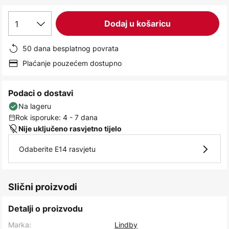
images
gallery
1
Dodaj u košaricu
50 dana besplatnog povrata
Plaćanje pouzećem dostupno
Podaci o dostavi
Na lageru
Rok isporuke: 4 - 7 dana
Nije uključeno rasvjetno tijelo
Odaberite E14 rasvjetu
Slični proizvodi
Detalji o proizvodu
Marka:
Lindby