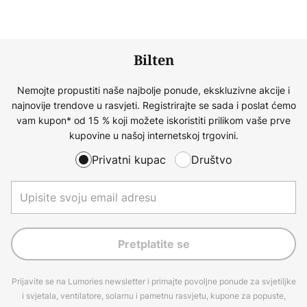
Bilten
Nemojte propustiti naše najbolje ponude, ekskluzivne akcije i
najnovije trendove u rasvjeti. Registrirajte se sada i poslat ćemo
vam kupon* od 15 % koji možete iskoristiti prilikom vaše prve
kupovine u našoj internetskoj trgovini.
Privatni kupac
Društvo
Pretplatite se
Prijavite se na Lumories newsletter i primajte povoljne ponude za svjetiljke
i svjetala, ventilatore, solarnu i pametnu rasvjetu, kupone za popuste,