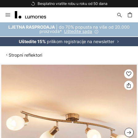
Besplatno vratite robu u roku od 50 dana
Skip
to
Content
| do 70% popusta na više od 20.000
LJETNA RASPRODAJA
proizvoda*
Uštedite sada
prilikom registracije na newsletter
Uštedite 15%
Stropni reflektori
Skip
to
the
end
of
the
images
gallery