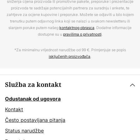
sniženja cijena proizvoda ili promotivne pakete, preporuke i prezentacije
proizvoda te sadržaje potencijalnih partnera za suradnju i ankete, te
zahtjeve za ocjene kupovine i preporuke. Možete se odjaviti u bilo kojem
trenutku putem odjavnog linka koji se nalazi u svakom newsletteru ili
slanjem poruke putem našeg
kontaktnog obrasca
. Dodatne informacije
dostupne su u
pravilima o privatnosti
.
*Za minimalnu vrijednost narudžbe od 99 €. Primjenjuje se popis
isključenih proizvođača
.
Služba za kontakt
Odustanak od ugovora
Kontakt
Često postavljana pitanja
Status narudžbe