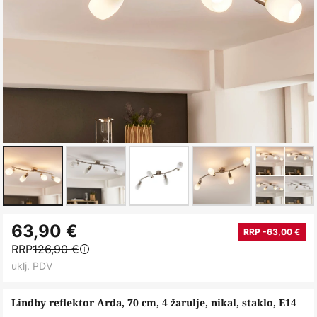
Skip
63,90 €
to
RRP -63,00 €
RRP
126,90 €
the
uklj. PDV
beginning
of
Lindby reflektor Arda, 70 cm, 4 žarulje, nikal, staklo, E14
the