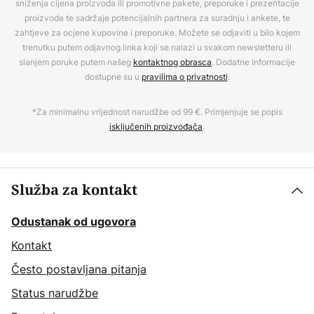
sniženja cijena proizvoda ili promotivne pakete, preporuke i prezentacije
proizvoda te sadržaje potencijalnih partnera za suradnju i ankete, te
zahtjeve za ocjene kupovine i preporuke. Možete se odjaviti u bilo kojem
trenutku putem odjavnog linka koji se nalazi u svakom newsletteru ili
slanjem poruke putem našeg
kontaktnog obrasca
. Dodatne informacije
dostupne su u
pravilima o privatnosti
.
*Za minimalnu vrijednost narudžbe od 99 €. Primjenjuje se popis
isključenih proizvođača
.
Služba za kontakt
Odustanak od ugovora
Kontakt
Često postavljana pitanja
Status narudžbe