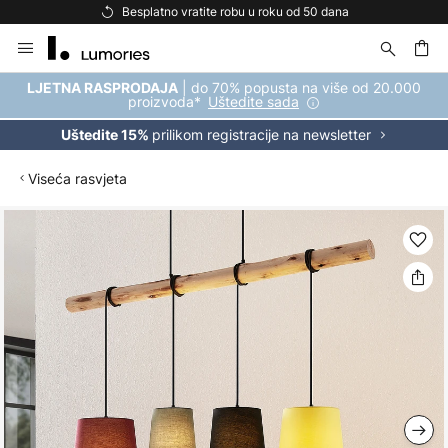
Besplatno vratite robu u roku od 50 dana
Skip
to
Content
| do 70% popusta na više od 20.000
LJETNA RASPRODAJA
proizvoda*
Uštedite sada
prilikom registracije na newsletter
Uštedite 15%
Viseća rasvjeta
Skip
to
the
end
of
the
images
gallery