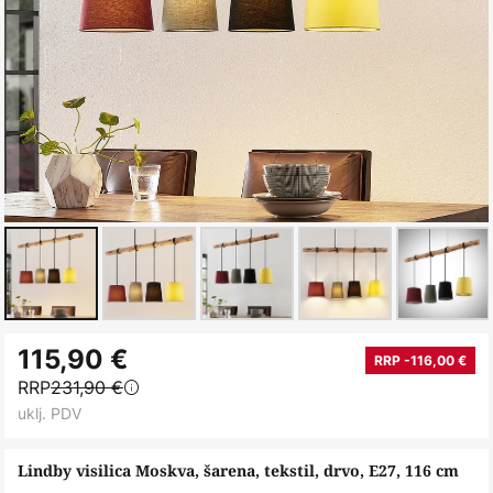
Skip
115,90 €
to
RRP -116,00 €
RRP
231,90 €
the
uklj. PDV
beginning
of
Lindby visilica Moskva, šarena, tekstil, drvo, E27, 116 cm
the