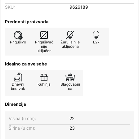
SKU:
9626189
Prednosti proizvoda
Prigušivo
Prigušivač
Žarulja nije
E27
nije
uključena
uključen
Idealno za ove sobe
Dnevni
Kuhinja
Blagovaoni
boravak
ca
Dimenzije
Visina (u cm):
22
Širina (u cm):
23