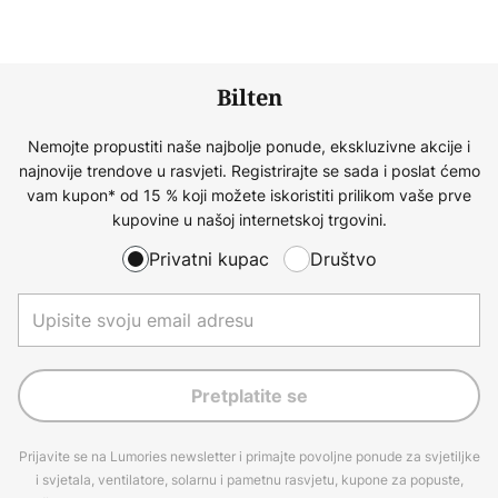
Bilten
Nemojte propustiti naše najbolje ponude, ekskluzivne akcije i
najnovije trendove u rasvjeti. Registrirajte se sada i poslat ćemo
vam kupon* od 15 % koji možete iskoristiti prilikom vaše prve
kupovine u našoj internetskoj trgovini.
Privatni kupac
Društvo
Pretplatite se
Prijavite se na Lumories newsletter i primajte povoljne ponude za svjetiljke
i svjetala, ventilatore, solarnu i pametnu rasvjetu, kupone za popuste,