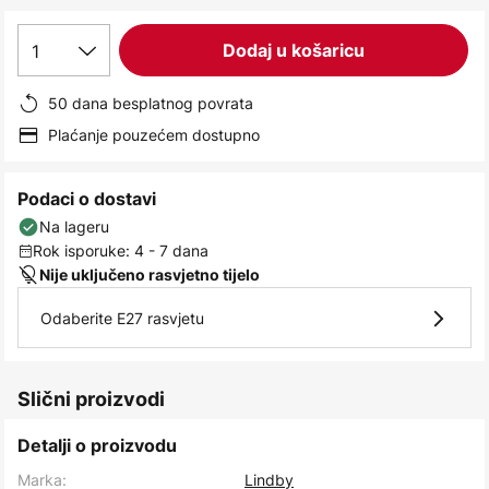
images
gallery
1
Dodaj u košaricu
50 dana besplatnog povrata
Plaćanje pouzećem dostupno
Podaci o dostavi
Na lageru
Rok isporuke: 4 - 7 dana
Nije uključeno rasvjetno tijelo
Odaberite E27 rasvjetu
Slični proizvodi
Detalji o proizvodu
Marka:
Lindby