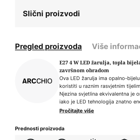
beginning
Slični proizvodi
of
the
images
gallery
Pregled proizvoda
Više informa
E27 4 W LED žarulja, topla bijela
završnom obradom
Ova LED žarulja ima opalno-bijel
koristiti u raznim rasvjetnim tijel
Njezina svjetlina ekvivalentna je 
iako je LED tehnologija znatno ene
- Dimabilno s prednjim i stražnjim
Pročitajte više
Prednosti proizvoda