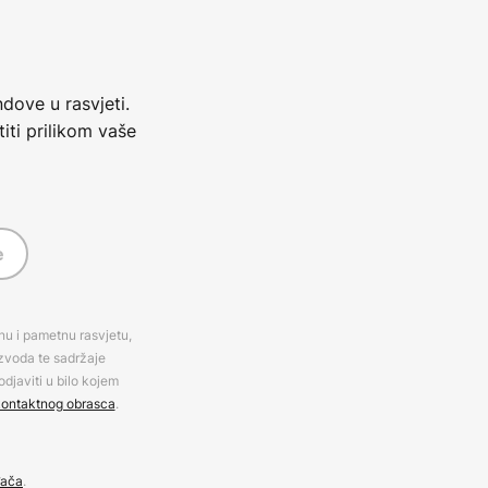
dove u rasvjeti.
iti prilikom vaše
e
rnu i pametnu rasvjetu,
izvoda te sadržaje
djaviti u bilo kojem
ontaktnog obrasca
.
đača
.