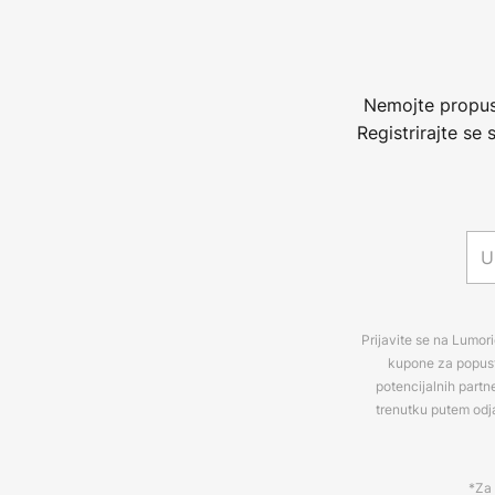
Nemojte propust
Registrirajte se
Prijavite se na Lumori
kupone za popuste
potencijalnih partn
trenutku putem odj
*Za 