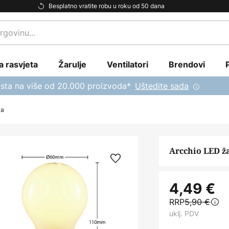
Besplatno vratite robu u roku od 50 dana
a rasvjeta
Žarulje
Ventilatori
Brendovi
sta na više od 20.000 proizvoda*
Uštedite sada
va
Arcchio LED ža
4,49 €
RRP
5,90 €
uklj. PDV