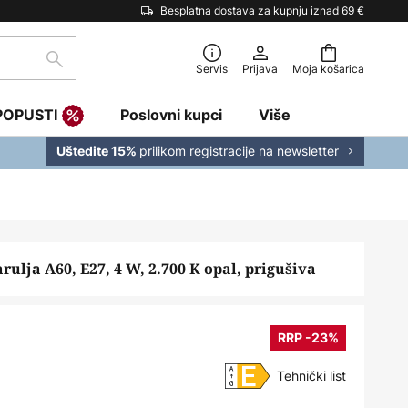
Besplatna dostava za kupnju iznad 69 €
traži
Servis
Prijava
Moja košarica
POPUSTI
Poslovni kupci
Više
prilikom registracije na newsletter
Uštedite 15%
rulja A60, E27, 4 W, 2.700 K opal, prigušiva
RRP -23%
Tehnički list