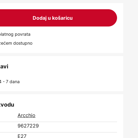
Dodaj u košaricu
latnog povrata
uzećem dostupno
tavi
4 - 7 dana
izvodu
Arcchio
9627229
E27