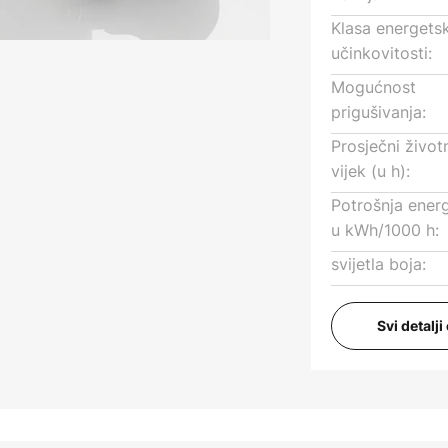
Klasa energets
učinkovitosti:
Mogućnost
prigušivanja:
Prosječni život
vijek (u h):
Potrošnja energ
u kWh/1000 h:
svijetla boja:
Svi detalj