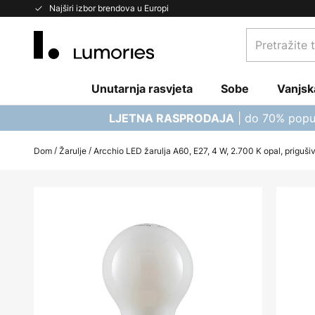
Skip
Najširi izbor brendova u Europi
to
Pretražite
Content
trgovinu...
Unutarnja rasvjeta
Sobe
Vanjsk
| do 70% popu
LJETNA RASPRODAJA
Dom
Žarulje
Arcchio LED žarulja A60, E27, 4 W, 2.700 K opal, priguši
Skip
to
the
end
of
the
images