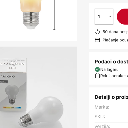
1
50 dana besp
Plaćanje po
Podaci o dos
Na lageru
Rok isporuke: 
Detalji o pro
Marka:
SKU:
verzija: