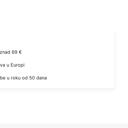
iznad 69 €
ova u Europi
obe u roku od 50 dana