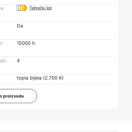
ke
Tehnički list
Da
ni
15000 h
ije
4
topla bijela (2.700 K)
i o proizvodu