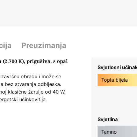
cija
Preuzimanja
 (2.700 K), prigušiva, s opal
Svjetlosni učina
u završnu obradu i može se
Topla bijela
ima bez stvaranja odbljeska.
onoj klasične žarulje od 40 W,
rgetski učinkovitija.
 prigušivačima svjetla
Svjetlina
Tamno