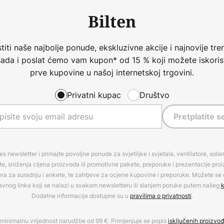
Bilten
iti naše najbolje ponude, ekskluzivne akcije i najnovije tren
 sada i poslat ćemo vam kupon* od 15 % koji možete iskorist
prve kupovine u našoj internetskoj trgovini.
Privatni kupac
Društvo
Pretplatite s
es newsletter i primajte povoljne ponude za svjetiljke i svjetala, ventilatore, sola
, sniženja cijena proizvoda ili promotivne pakete, preporuke i prezentacije pro
era za suradnju i ankete, te zahtjeve za ocjene kupovine i preporuke. Možete se o
avnog linka koji se nalazi u svakom newsletteru ili slanjem poruke putem našeg
k
Dodatne informacije dostupne su u
pravilima o privatnosti
.
minimalnu vrijednost narudžbe od 99 €. Primjenjuje se popis
isključenih proizvo