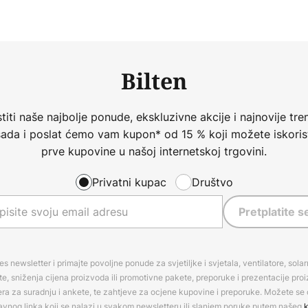
Bilten
iti naše najbolje ponude, ekskluzivne akcije i najnovije tren
 sada i poslat ćemo vam kupon* od 15 % koji možete iskorist
prve kupovine u našoj internetskoj trgovini.
Privatni kupac
Društvo
Pretplatite s
es newsletter i primajte povoljne ponude za svjetiljke i svjetala, ventilatore, sola
, sniženja cijena proizvoda ili promotivne pakete, preporuke i prezentacije pro
era za suradnju i ankete, te zahtjeve za ocjene kupovine i preporuke. Možete se o
avnog linka koji se nalazi u svakom newsletteru ili slanjem poruke putem našeg
k