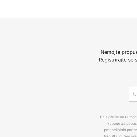
Nemojte propust
Registrirajte se
Prijavite se na Lumori
kupone za popuste
potencijalnih partn
trenutku putem odj