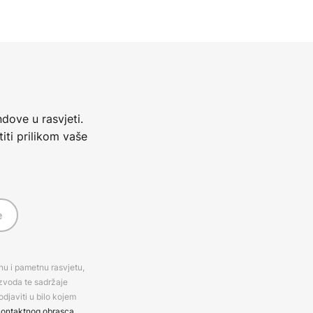
dove u rasvjeti.
iti prilikom vaše
e
rnu i pametnu rasvjetu,
izvoda te sadržaje
djaviti u bilo kojem
ontaktnog obrasca
.