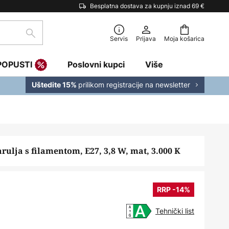
Besplatna dostava za kupnju iznad 69 €
traži
Servis
Prijava
Moja košarica
POPUSTI
Poslovni kupci
Više
prilikom registracije na newsletter
Uštedite 15%
rulja s filamentom, E27, 3,8 W, mat, 3.000 K
RRP -14%
Tehnički list