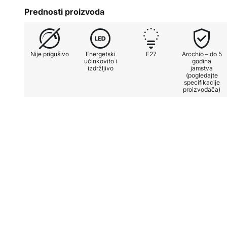
Tehničke specifikacije:
Prednosti proizvoda
- topla bijela (3.000 K)
Nije prigušivo
Energetski
E27
Arcchio – do 5
- energetska učinkovitost klase A
učinkovito i
godina
izdržljivo
jamstva
(pogledajte
specifikacije
proizvođača)