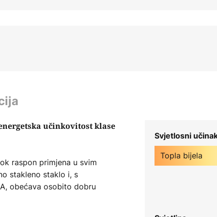
cija
 energetska učinkovitost klase
Svjetlosni učina
Topla bijela
rok raspon primjena u svim
no stakleno staklo i, s
 A, obećava osobito dobru