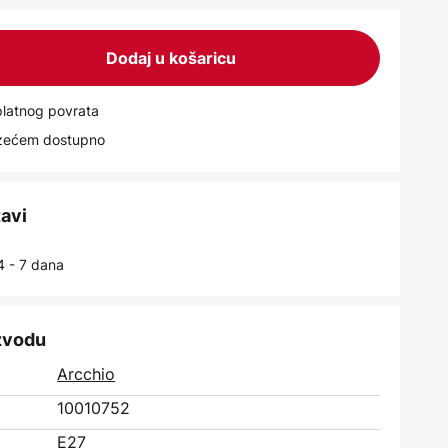
Dodaj u košaricu
latnog povrata
uzećem dostupno
tavi
4 - 7 dana
izvodu
Arcchio
10010752
E27