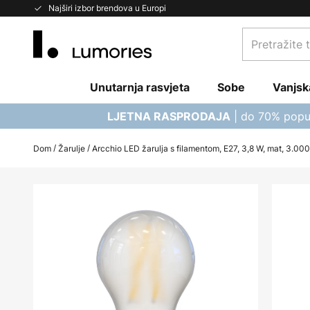
Skip
Najširi izbor brendova u Europi
to
Pretražite
Content
trgovinu...
Unutarnja rasvjeta
Sobe
Vanjsk
| do 70% popu
LJETNA RASPRODAJA
Dom
Žarulje
Arcchio LED žarulja s filamentom, E27, 3,8 W, mat, 3.000
Skip
to
the
end
of
the
images