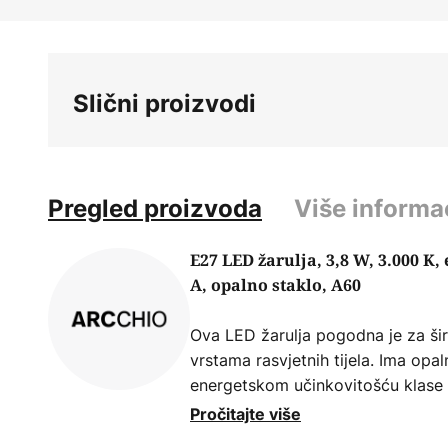
Skip
to
the
beginning
Slični proizvodi
of
the
images
gallery
Pregled proizvoda
Više informa
E27 LED žarulja, 3,8 W, 3.000 K,
A, opalno staklo, A60
Ova LED žarulja pogodna je za ši
vrstama rasvjetnih tijela. Ima opal
energetskom učinkovitošću klase
svjetlosnu učinkovitost.
Pročitajte više