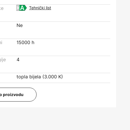
ke
Tehnički list
Ne
ni
15000 h
ije
4
topla bijela (3.000 K)
i o proizvodu