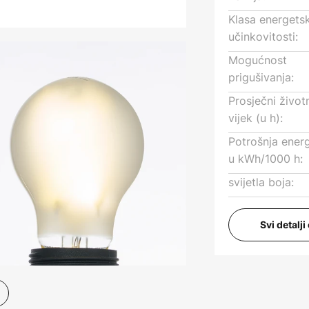
Klasa energets
učinkovitosti:
Mogućnost
prigušivanja:
Prosječni život
vijek (u h):
Potrošnja energ
u kWh/1000 h:
svijetla boja:
Svi detalj