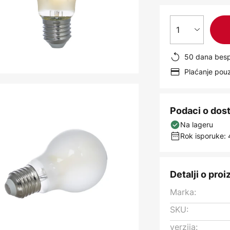
1
50 dana besp
Plaćanje po
Podaci o dos
Na lageru
Rok isporuke: 
Detalji o pro
Marka:
SKU:
verzija: