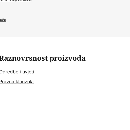
đača
.
Raznovrsnost proizvoda
Odredbe i uvjeti
Pravna klauzula