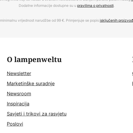
Dodatne informacije dostupne su u
pravilima o privatnosti
.
minimalnu vrijednost narudžbe od 99 €. Primjenjuje se popis
isključenih proizvo
O lampenweltu
Newsletter
Marketinške suradnje
Newsroom
Inspiracija
Savjeti i trikovi za rasvjetu
Poslovi