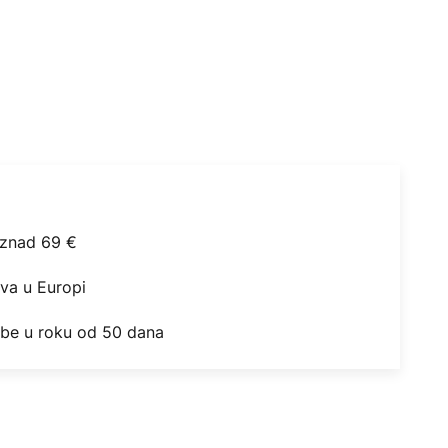
iznad 69 €
ova u Europi
obe u roku od 50 dana