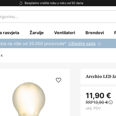
Besplatno vratite robu u roku od 50 dana
a rasvjeta
Žarulje
Ventilatori
Brendovi
sta na više od 20.000 proizvoda*
Uštedite sada
 K
Arcchio LED ža
11,90 €
RRP
13,90 €
uklj. PDV