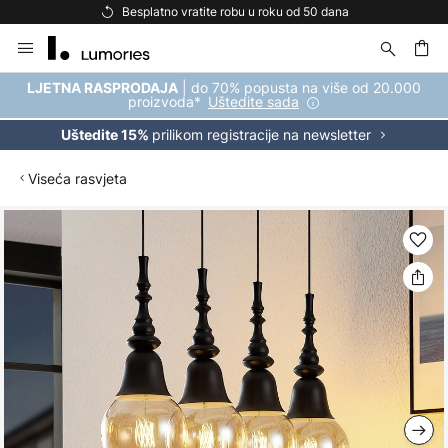
Besplatno vratite robu u roku od 50 dana
Skip
to
Content
| do 70% popusta na više od 20.000
LJETNA RASPRODAJA
proizvoda*
Uštedite sada
prilikom registracije na newsletter
Uštedite 15%
Viseća rasvjeta
Skip
to
the
end
of
the
images
gallery