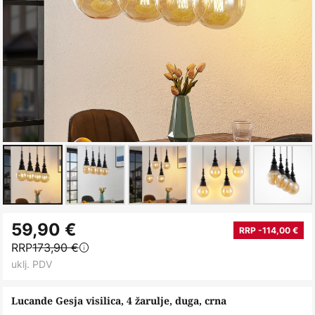
Skip
59,90 €
to
RRP -114,00 €
RRP
173,90 €
the
uklj. PDV
beginning
of
Lucande Gesja visilica, 4 žarulje, duga, crna
the