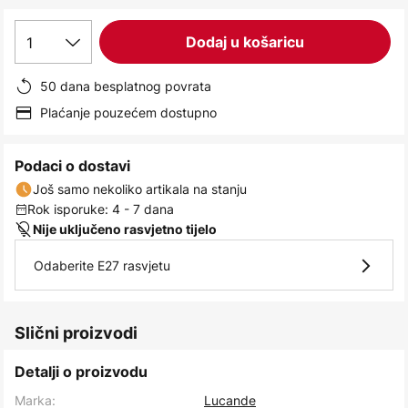
images
gallery
1
Dodaj u košaricu
50 dana besplatnog povrata
Plaćanje pouzećem dostupno
Podaci o dostavi
Još samo nekoliko artikala na stanju
Rok isporuke: 4 - 7 dana
Nije uključeno rasvjetno tijelo
Odaberite E27 rasvjetu
Slični proizvodi
Detalji o proizvodu
Marka:
Lucande