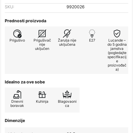
SKU:
9920026
Prednosti proizvoda
Prigušivo
Prigušivač
Žarulja nije
E27
Lucande –
nije
uključena
do 5 godina
uključen
jamstva
(pogledajte
specifikacij
e
proizvođač
a)
Idealno za ove sobe
Dnevni
Kuhinja
Blagovaoni
boravak
ca
Dimenzije