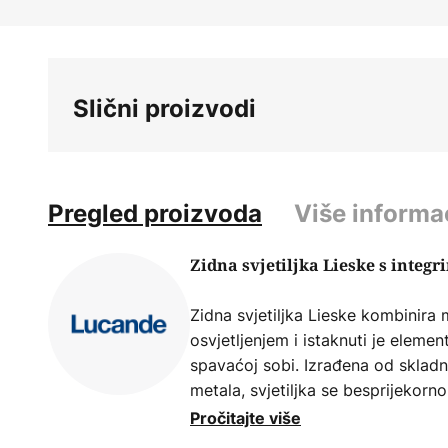
Skip
to
the
beginning
Slični proizvodi
of
the
images
gallery
Pregled proizvoda
Više informa
Zidna svjetiljka Lieske s integ
Zidna svjetiljka Lieske kombinira
osvjetljenjem i istaknuti je elem
spavaćoj sobi. Izrađena od skladn
metala, svjetiljka se besprijekorn
interijera.
Pročitajte više