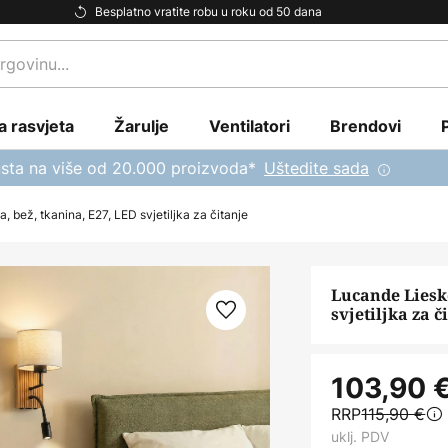
Besplatno vratite robu u roku od 50 dana
a rasvjeta
Žarulje
Ventilatori
Brendovi
sta na više od 20.000 proizvoda*
Uštedite sada
, bež, tkanina, E27, LED svjetiljka za čitanje
Lucande Lieske
svjetiljka za č
103,90 
RRP
115,90 €
uklj. PDV