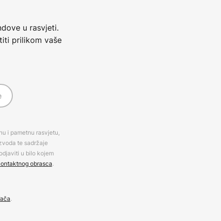
dove u rasvjeti.
iti prilikom vaše
e
rnu i pametnu rasvjetu,
izvoda te sadržaje
djaviti u bilo kojem
ontaktnog obrasca
.
đača
.