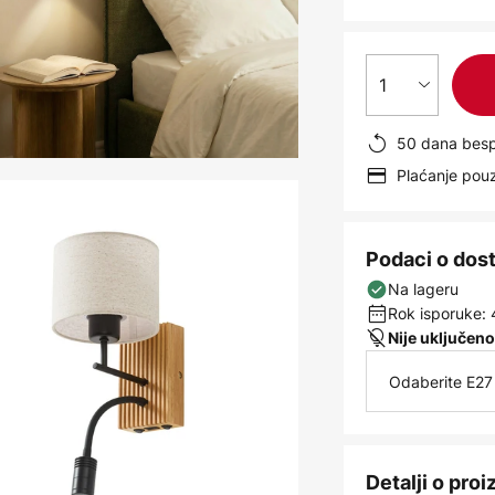
1
50 dana besp
Plaćanje po
Podaci o dos
Na lageru
Rok isporuke: 
Nije uključeno
Odaberite E27 
Detalji o pro