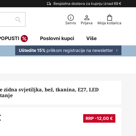
Besplatna dostava za kupnju iznad 69 €
traži
Servis
Prijava
Moja košarica
POPUSTI
Poslovni kupci
Više
prilikom registracije na newsletter
Uštedite 15%
 zidna svjetiljka, bež, tkanina, E27, LED
itanje
€
RRP -12,00 €