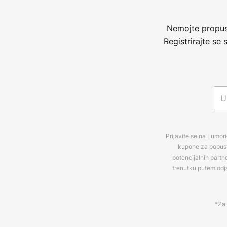
Nemojte propust
Registrirajte se
Prijavite se na Lumori
kupone za popuste
potencijalnih partn
trenutku putem odj
*Za 