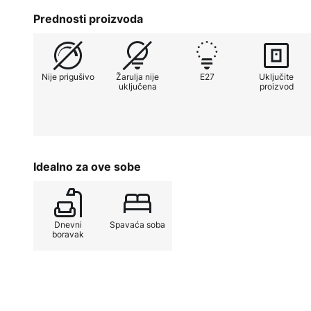
Ova lampa ima E27 grlo i integrir
Prednosti proizvoda
bijelom bojom svjetla. Suptilna she
drvenoj boji naglašava bezvremens
svestranim elementom u uređenju in
Nije prigušivo
Žarulja nije
E27
Uključite
cijene elegantno i funkcionalno osv
uključena
proizvod
Idealno za ove sobe
Dnevni
Spavaća soba
boravak