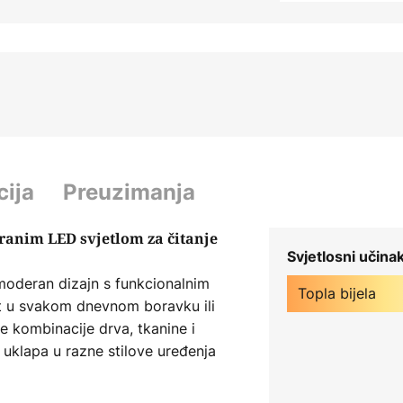
cija
Preuzimanja
riranim LED svjetlom za čitanje
Svjetlosni učina
 moderan dizajn s funkcionalnim
Topla bijela
ent u svakom dnevnom boravku ili
e kombinacije drva, tkanine i
o uklapa u razne stilove uređenja