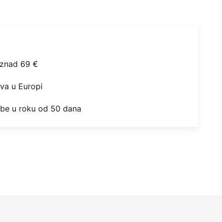
iznad 69 €
ova u Europi
obe u roku od 50 dana