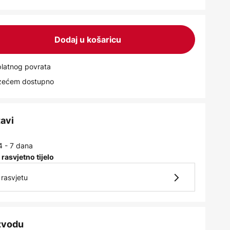
Dodaj u košaricu
latnog povrata
uzećem dostupno
tavi
4 - 7 dana
 rasvjetno tijelo
rasvjetu
izvodu