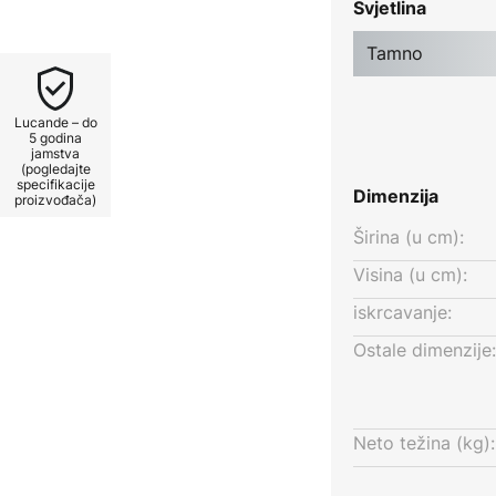
Svjetlina
ano LED čitalno svjetlo s toplom
ma boja u bež, crnoj i svijetloj
Tamno
ku eleganciju lampe i čini je
terijera. Idealna je za sve koji
Lucande – do
jetljenje.
5 godina
jamstva
(pogledajte
specifikacije
Dimenzija
proizvođača)
Širina (u cm):
Visina (u cm):
iskrcavanje:
Ostale dimenzije:
Neto težina (kg):