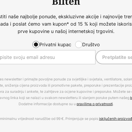
Bilten
iti naše najbolje ponude, ekskluzivne akcije i najnovije tren
 sada i poslat ćemo vam kupon* od 15 % koji možete iskorist
prve kupovine u našoj internetskoj trgovini.
Privatni kupac
Društvo
Pretplatite s
es newsletter i primajte povoljne ponude za svjetiljke i svjetala, ventilatore, sola
, sniženja cijena proizvoda ili promotivne pakete, preporuke i prezentacije pro
era za suradnju i ankete, te zahtjeve za ocjene kupovine i preporuke. Možete se o
avnog linka koji se nalazi u svakom newsletteru ili slanjem poruke putem našeg
k
Dodatne informacije dostupne su u
pravilima o privatnosti
.
minimalnu vrijednost narudžbe od 99 €. Primjenjuje se popis
isključenih proizvo