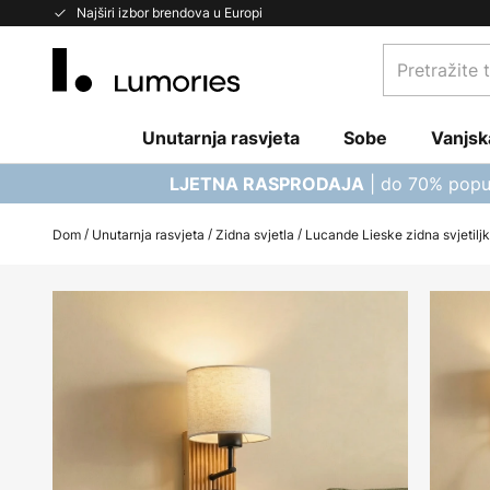
Skip
Najširi izbor brendova u Europi
to
Pretražite
Content
trgovinu...
Unutarnja rasvjeta
Sobe
Vanjsk
| do 70% popu
LJETNA RASPRODAJA
Dom
Unutarnja rasvjeta
Zidna svjetla
Lucande Lieske zidna svjetiljka
Skip
to
the
end
of
the
images