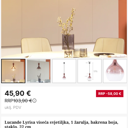
Skip
45,90 €
to
RRP -58,00 €
RRP
103,90 €
the
uklj. PDV
beginning
of
Lucande Lyrisa viseća svjetiljka, 1 žarulja, bakrena boja,
the
staklo, 22 cm