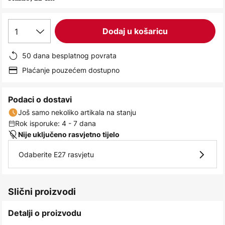
images
gallery
1
Dodaj u košaricu
50 dana besplatnog povrata
Plaćanje pouzećem dostupno
Podaci o dostavi
Još samo nekoliko artikala na stanju
Rok isporuke: 4 - 7 dana
Nije uključeno rasvjetno tijelo
Odaberite E27 rasvjetu
Slični proizvodi
Detalji o proizvodu