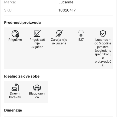
Marka:
Lucande
SKU:
10020417
Prednosti proizvoda
Prigušivo
Prigušivač
Žarulja nije
E27
Lucande –
nije
uključena
do 5 godina
uključen
jamstva
(pogledajte
specifikacij
e
proizvođač
a)
Idealno za ove sobe
Dnevni
Blagovaoni
boravak
ca
Dimenzije