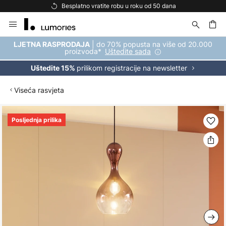
Besplatno vratite robu u roku od 50 dana
Skip
to
Content
| do 70% popusta na više od 20.000
LJETNA RASPRODAJA
proizvoda*
Uštedite sada
prilikom registracije na newsletter
Uštedite 15%
Viseća rasvjeta
Skip
Posljednja prilika
to
the
end
of
the
images
gallery