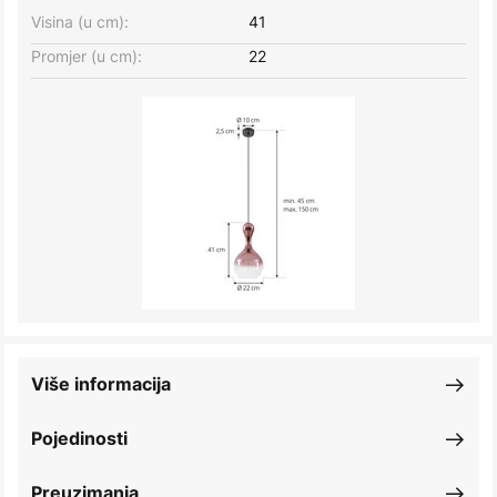
Visina (u cm):
41
Promjer (u cm):
22
Više informacija
Pojedinosti
Preuzimanja