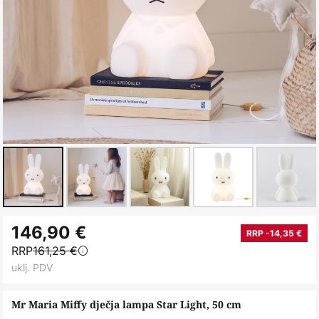
Skip
146,90 €
to
RRP -14,35 €
RRP
161,25 €
the
uklj. PDV
beginning
of
Mr Maria Miffy dječja lampa Star Light, 50 cm
the