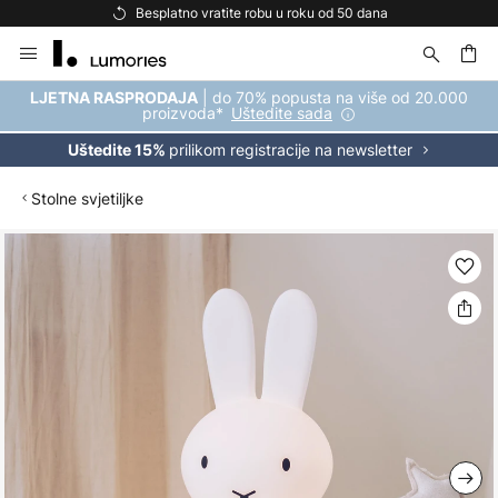
Besplatno vratite robu u roku od 50 dana
Skip
to
Content
| do 70% popusta na više od 20.000
LJETNA RASPRODAJA
proizvoda*
Uštedite sada
prilikom registracije na newsletter
Uštedite 15%
Stolne svjetiljke
Skip
to
the
end
of
the
images
gallery