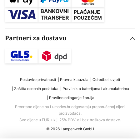
Partneri za dostavu
Postavke privatnosti
Pravna klauzula
Odredbe i uvjeti
Zaštita osobnih podataka
Pravilnik o baterijama i akumulatorima
Pravilno odlaganje žarulja
Precrtane cijene na Lumories.hr odgovaraju preporučenoj cijeni
proizvođača.
Sve cijene u EUR, uklj. 25% PDV-a i bez troškova dostave.
© 2026 Lampenwelt GmbH