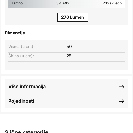
Tamno
Svijetlo
Vrlo svijetlo
270 Lumen
Dimenzije
Visina (u cm):
50
Širina (u cm):
25
Više informacija
Pojedinosti
Slične kategorije