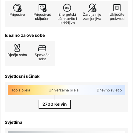
Prigušivo
Prigušivač
Energetski
Žarulja nije
Uključite
uključen
učinkovito i
zamjenjiva
proizvod
izdržljivo
Idealno za ove sobe
Dječja soba
Spavaća
soba
Svjetlosni učinak
Topla bijela
Univerzalna bijela
Dnevno svjetlo
2700 Kelvin
Svjetlina