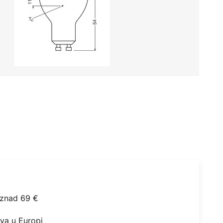
iznad 69 €
ova u Europi