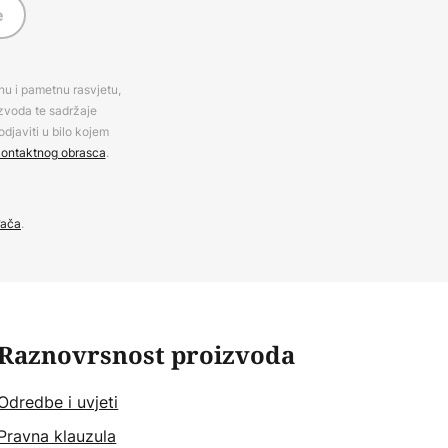
e
rnu i pametnu rasvjetu,
izvoda te sadržaje
djaviti u bilo kojem
ontaktnog obrasca
.
đača
.
Raznovrsnost proizvoda
Odredbe i uvjeti
Pravna klauzula