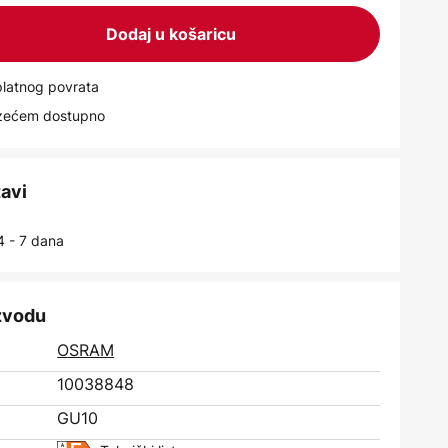
Dodaj u košaricu
latnog povrata
uzećem dostupno
tavi
4 - 7 dana
izvodu
OSRAM
10038848
GU10