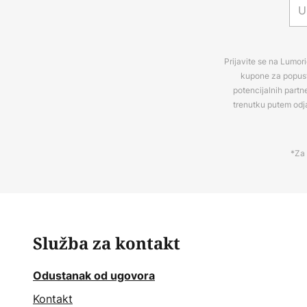
Prijavite se na Lumori
kupone za popuste
potencijalnih partn
trenutku putem odj
*Za 
Služba za kontakt
Odustanak od ugovora
Kontakt