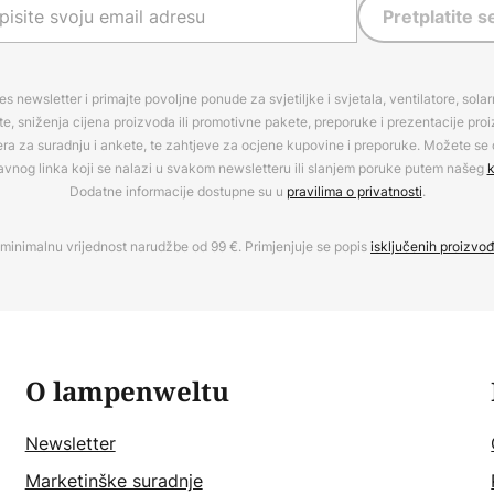
Pretplatite s
es newsletter i primajte povoljne ponude za svjetiljke i svjetala, ventilatore, sola
, sniženja cijena proizvoda ili promotivne pakete, preporuke i prezentacije pro
era za suradnju i ankete, te zahtjeve za ocjene kupovine i preporuke. Možete se o
avnog linka koji se nalazi u svakom newsletteru ili slanjem poruke putem našeg
k
Dodatne informacije dostupne su u
pravilima o privatnosti
.
minimalnu vrijednost narudžbe od 99 €. Primjenjuje se popis
isključenih proizvo
O lampenweltu
Newsletter
Marketinške suradnje