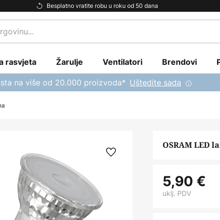
Besplatno vratite robu u roku od 50 dana
a rasvjeta
Žarulje
Ventilatori
Brendovi
sta na više od 20.000 proizvoda*
Uštedite sada
na
OSRAM LED lam
5,90 €
uklj. PDV