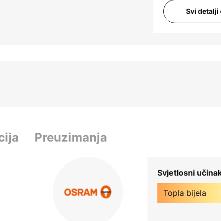
Svi detalj
cija
Preuzimanja
Svjetlosni učina
Topla bijela