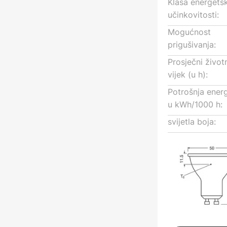
Klasa energets
učinkovitosti:
Mogućnost
prigušivanja:
Prosječni život
vijek (u h):
Potrošnja energ
u kWh/1000 h:
svijetla boja: