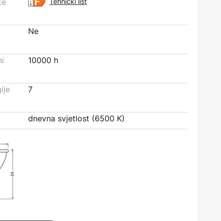
ke
Tehnički list
Ne
ni
10000 h
ije
7
dnevna svjetlost (6500 K)