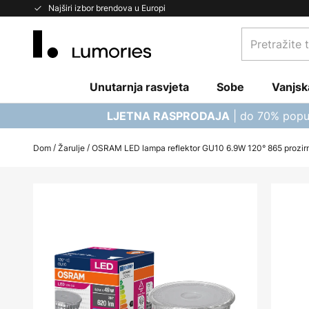
Skip
Najširi izbor brendova u Europi
to
Pretražite
Content
trgovinu...
Unutarnja rasvjeta
Sobe
Vanjsk
| do 70% popu
LJETNA RASPRODAJA
Dom
Žarulje
OSRAM LED lampa reflektor GU10 6.9W 120° 865 prozir
Skip
to
the
end
of
the
images