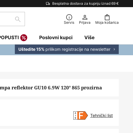
Besplatna dostava za kupnju iznad 69 €
traži
Servis
Prijava
Moja košarica
POPUSTI
Poslovni kupci
Više
prilikom registracije na newsletter
Uštedite 15%
pa reflektor GU10 6.9W 120° 865 prozirna
Tehnički list