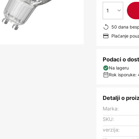
1
50 dana besp
Plaćanje po
Podaci o dos
Na lageru
Rok isporuke: 
Detalji o pro
Marka:
SKU:
verzija: