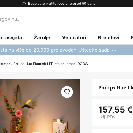
Besplatno vratite robu u roku od 50 dana
a rasvjeta
Žarulje
Ventilatori
Brendovi
sta na više od 20.000 proizvoda*
Uštedite sada
 lampe
Philips Hue Flourish LED stolna lampa, RGBW
Philips Hue F
157,55 €
uklj. PDV