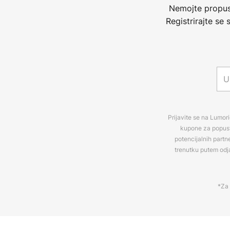
putem mosta i usmjerivača, kao što
Nemojte propust
pribor); To omogućuje upravljanje n
Registrirajte se
upravljanje putem Hue aplikacije (
putem glasovnih naredbi pomoću
(Siri) i Google Assistant.
- Inteligentno upravljanje rasvjet
na licu mjesta putem Bluetootha
aplikacije. Za to je potreban pame
7 ili iOS 11 ili novijim verzijama i
Prijavite se na Lumori
kupone za popuste
novijim verzijama. Ruter, Wi-Fi il
potencijalnih partn
Prilikom korištenja više od deset s
trenutku putem odj
korištenje mosta. Jedna svjetiljk
pametnih telefona/tableta; pojedi
pojedinačno.
*Za 