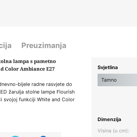
cija
Preuzimanja
stolna lampa s pametno
Svjetlina
nd Color Ambiance E27
Tamno
dnevno-bijele radne rasvjete do
ED žarulja stolne lampe Flourish
ći svojoj funkciji White and Color
omjerno se raspoređuje u svim
aklene kugle s uzorkom prstena.
Dimenzija
jom fleksibilnom upotrebljivošću.
Visina (u cm):