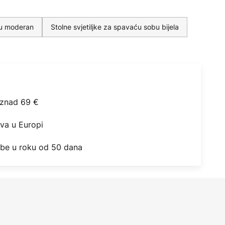
bu moderan
Stolne svjetiljke za spavaću sobu bijela
iznad 69 €
ova u Europi
obe u roku od 50 dana