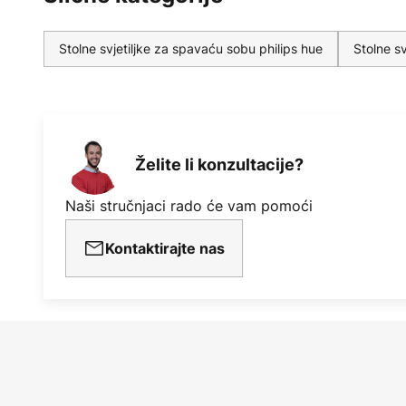
Posebne značajke / kompatibilnos
- Upravljanje pomoću Hue prekidač
Stolne svjetiljke za spavaću sobu philips hue
Stolne s
- Upravljanje pomoću odgovarajuć
aplikacije
- Kompatibilno s postojećim Phili
Želite li konzultacije?
ZigBee sustavima kao što su oni t
Naši stručnjaci rado će vam pomoći
(Magenta) i Busch-Jäger
Kontaktirajte nas
- Glasovno upravljanje moguće j
HomeKit (Siri) i Google Assistant
- Prigušivanje putem aplikacije, 
prigušivanje
- Inteligentno upravljanje rasvjet