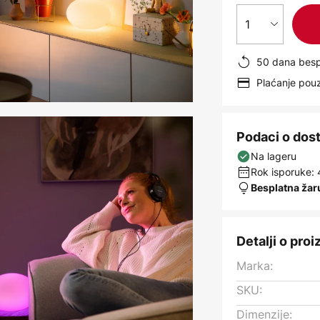
1
50 dana besp
Plaćanje po
Podaci o dos
Na lageru
Rok isporuke: 
Besplatna žar
Detalji o pro
Marka:
SKU:
Dimenzije: