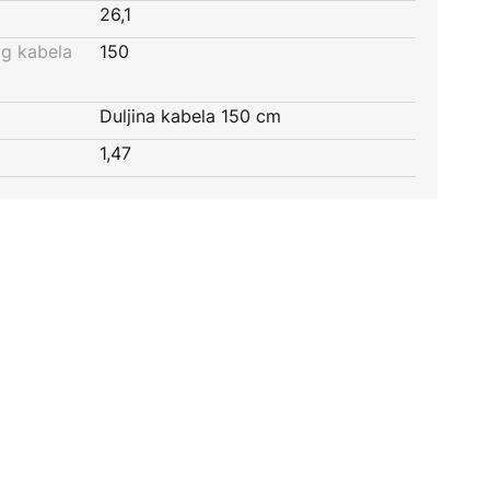
26,1
og kabela
150
Duljina kabela 150 cm
1,47