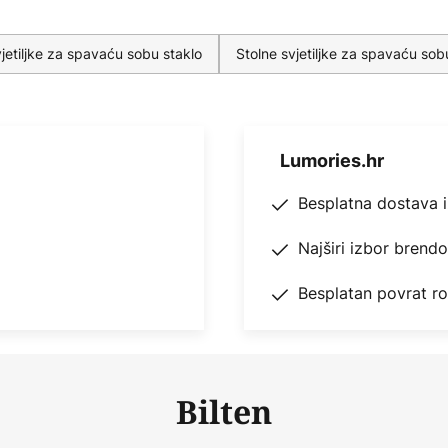
t:
a za prigušivanje (vidi pribor)
vjetiljke za spavaću sobu staklo
Stolne svjetiljke za spavaću so
e Hue aplikacije i Hue Bluetooth
Lumories.hr
ps Hue sustavima i drugim
Besplatna dostava 
vrtki Innogy, Bosch, Telekom
Najširi izbor brend
e putem Amazon Alexa, Apple
Besplatan povrat r
glasovne naredbe i prekidača za
Bilten
om Opcija a: ZigBee integracija