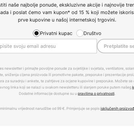
 je Philips Hue Bridge (vidi
iti naše najbolje ponude, ekskluzivne akcije i najnovije tren
a licu mjesta ili daljinsko
 sada i poslat ćemo vam kupon* od 15 % koji možete iskorist
besplatno za Android i iOS) ili
prve kupovine u našoj internetskoj trgovini.
 Amazon Alexa, Apple HomeKit
Privatni kupac
Društvo
Pretplatite s
om Opcija b: Izravno upravljanje
 pomoću besplatne Hue Bluetooth
tni telefon ili tablet s Androidom
 Bluetooth Low Energy (BLE) 4.0 ili
es newsletter i primajte povoljne ponude za svjetiljke i svjetala, ventilatore, sola
, sniženja cijena proizvoda ili promotivne pakete, preporuke i prezentacije pro
i podatkovna veza nisu potrebni.
era za suradnju i ankete, te zahtjeve za ocjene kupovine i preporuke. Možete se o
vjetiljki preporučuje se
avnog linka koji se nalazi u svakom newsletteru ili slanjem poruke putem našeg
k
a može pohraniti veze s do 15
Dodatne informacije dostupne su u
pravilima o privatnosti
.
načne postavke dodjeljuju se
minimalnu vrijednost narudžbe od 99 €. Primjenjuje se popis
isključenih proizvo