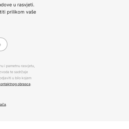
dove u rasvjeti.
iti prilikom vaše
e
rnu i pametnu rasvjetu,
izvoda te sadržaje
djaviti u bilo kojem
ontaktnog obrasca
.
đača
.