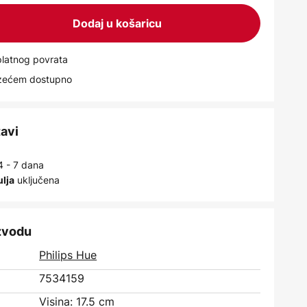
Dodaj u košaricu
latnog povrata
uzećem dostupno
tavi
4 - 7 dana
uključena
ulja
izvodu
Philips Hue
7534159
Visina: 17.5 cm