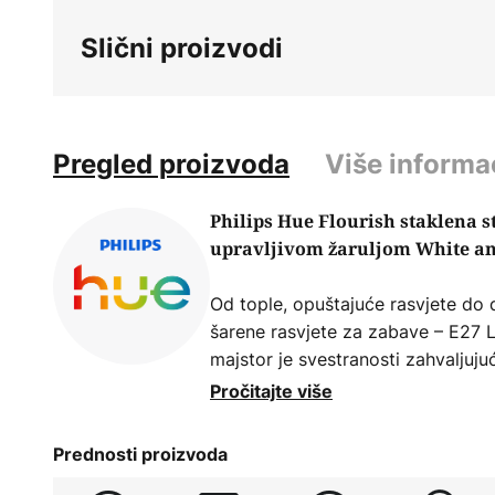
beginning
Slični proizvodi
of
the
images
gallery
Pregled proizvoda
Više informa
Philips Hue Flourish staklena 
upravljivom žaruljom White a
Od tople, opuštajuće rasvjete do 
šarene rasvjete za zabave – E27 L
majstor je svestranosti zahvaljuju
Ambiance. Njezina svjetlost ravn
Pročitajte više
smjerovima pomoću elipsoidne st
Prednosti proizvoda
Flourish također impresionira svo