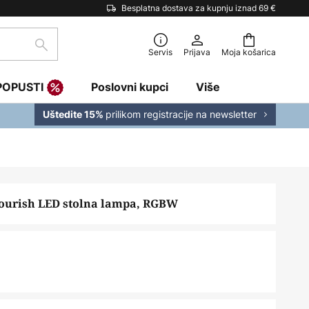
Besplatna dostava za kupnju iznad 69 €
traži
Servis
Prijava
Moja košarica
POPUSTI
Poslovni kupci
Više
prilikom registracije na newsletter
Uštedite 15%
lourish LED stolna lampa, RGBW