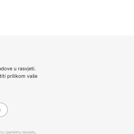
dove u rasvjeti.
iti prilikom vaše
e
rnu i pametnu rasvjetu,