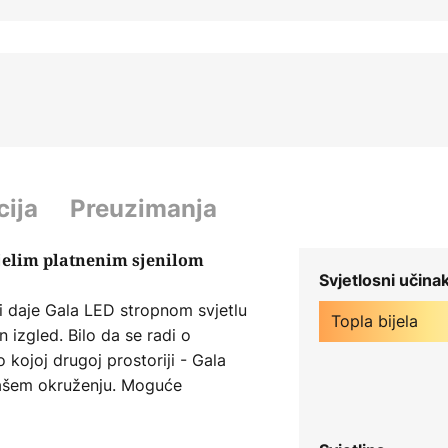
cija
Preuzimanja
ijelim platnenim sjenilom
Svjetlosni učina
oji daje Gala LED stropnom svjetlu
Topla bijela
 izgled. Bilo da se radi o
 kojoj drugoj prostoriji - Gala
vašem okruženju. Moguće
ke, jer zahvaljujući svom
aviti u najrazličitije prostorije