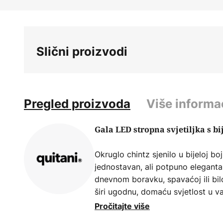
Skip
to
the
beginning
Slični proizvodi
of
the
images
gallery
Pregled proizvoda
Više informa
Gala LED stropna svjetiljka s b
Okruglo chintz sjenilo u bijeloj b
jednostavan, ali potpuno elegantan
dnevnom boravku, spavaćoj ili bilo
širi ugodnu, domaću svjetlost u 
namjene Gala su apsolutno raznoli
Pročitajte više
nenametljivom dizajnu može se post