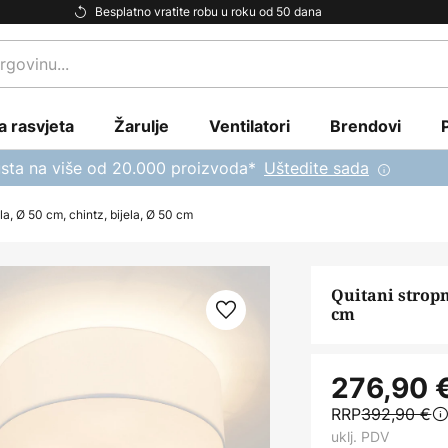
Besplatno vratite robu u roku od 50 dana
a rasvjeta
Žarulje
Ventilatori
Brendovi
sta na više od 20.000 proizvoda*
Uštedite sada
la, Ø 50 cm, chintz, bijela, Ø 50 cm
Quitani stropn
cm
276,90 
RRP
392,90 €
uklj. PDV