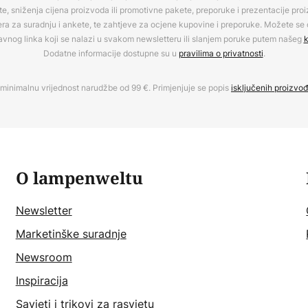
, sniženja cijena proizvoda ili promotivne pakete, preporuke i prezentacije pro
era za suradnju i ankete, te zahtjeve za ocjene kupovine i preporuke. Možete se o
avnog linka koji se nalazi u svakom newsletteru ili slanjem poruke putem našeg
k
Dodatne informacije dostupne su u
pravilima o privatnosti
.
minimalnu vrijednost narudžbe od 99 €. Primjenjuje se popis
isključenih proizvo
O lampenweltu
Newsletter
Marketinške suradnje
Newsroom
Inspiracija
Savjeti i trikovi za rasvjetu