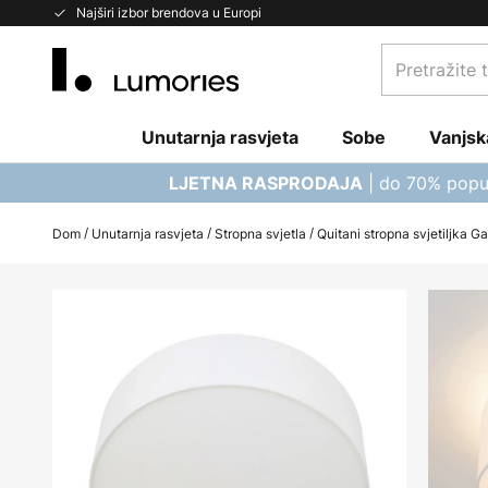
Skip
Najširi izbor brendova u Europi
to
Pretražite
Content
trgovinu...
Unutarnja rasvjeta
Sobe
Vanjsk
| do 70% popu
LJETNA RASPRODAJA
Dom
Unutarnja rasvjeta
Stropna svjetla
Quitani stropna svjetiljka Ga
Skip
to
the
end
of
the
images