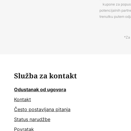
kupone za popuste
potencijalnih partn
trenutku putem odj
*Za 
Služba za kontakt
Odustanak od ugovora
Kontakt
Često postavljana pitanja
Status narudžbe
Povratak