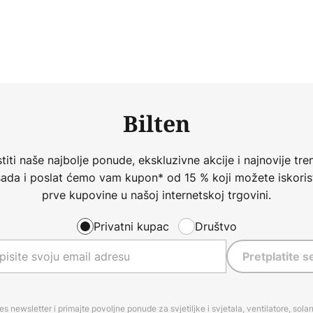
Bilten
iti naše najbolje ponude, ekskluzivne akcije i najnovije tren
 sada i poslat ćemo vam kupon* od 15 % koji možete iskorist
prve kupovine u našoj internetskoj trgovini.
Privatni kupac
Društvo
Pretplatite s
es newsletter i primajte povoljne ponude za svjetiljke i svjetala, ventilatore, sola