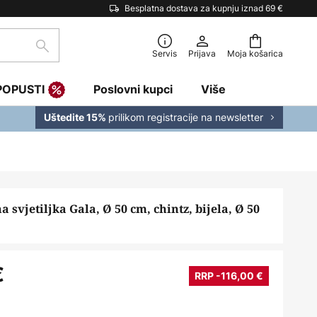
Besplatna dostava za kupnju iznad 69 €
traži
Servis
Prijava
Moja košarica
POPUSTI
Poslovni kupci
Više
prilikom registracije na newsletter
Uštedite 15%
a svjetiljka Gala, Ø 50 cm, chintz, bijela, Ø 50
€
RRP -116,00 €