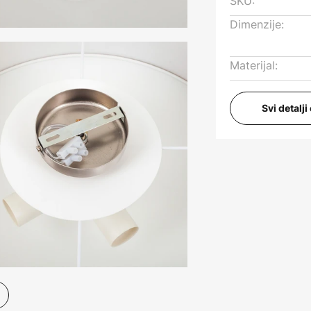
SKU:
Dimenzije:
Materijal:
Svi detalj