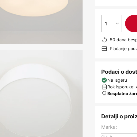
1
50 dana besp
Plaćanje po
Podaci o dos
Na lageru
Rok isporuke: 
Besplatna žar
Detalji o pro
Marka: