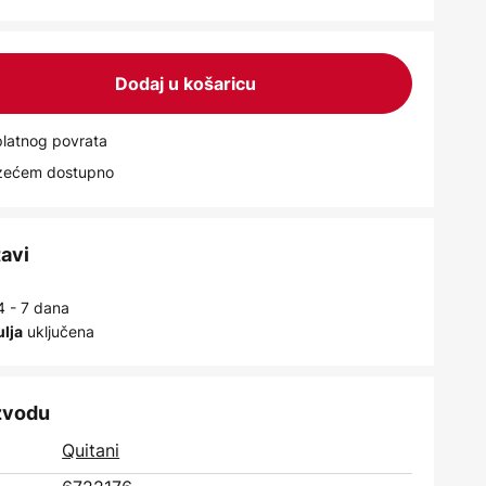
Dodaj u košaricu
latnog povrata
uzećem dostupno
tavi
4 - 7 dana
uključena
ulja
izvodu
Quitani