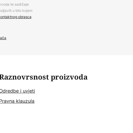
izvoda te sadržaje
djaviti u bilo kojem
ontaktnog obrasca
.
đača
.
Raznovrsnost proizvoda
Odredbe i uvjeti
Pravna klauzula