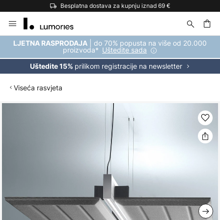
Besplatna dostava za kupnju iznad 69 €
Skip
to
Content
| do 70% popusta na više od 20.000
LJETNA RASPRODAJA
proizvoda*
Uštedite sada
prilikom registracije na newsletter
Uštedite 15%
Viseća rasvjeta
Skip
to
the
end
of
the
images
gallery