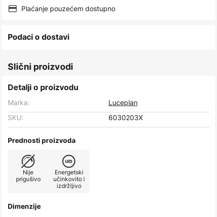
images
Plaćanje pouzećem dostupno
gallery
Podaci o dostavi
Slični proizvodi
Detalji o proizvodu
Marka:
Luceplan
SKU:
6030203X
Prednosti proizvoda
Nije
Energetski
prigušivo
učinkovito i
izdržljivo
Dimenzije