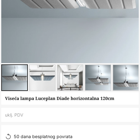
Skip
Viseća lampa Luceplan Diade horizontalna 120cm
to
the
uklj. PDV
beginning
of
the
50 dana besplatnog povrata