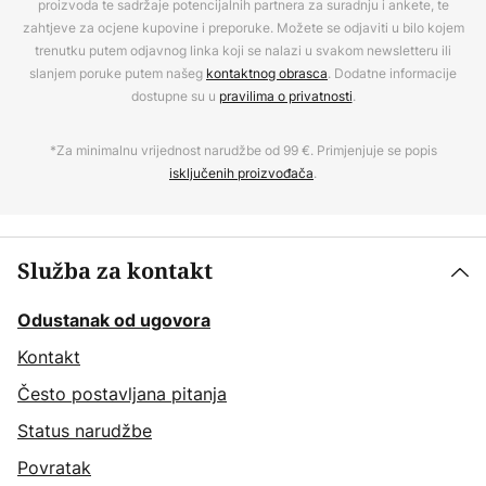
proizvoda te sadržaje potencijalnih partnera za suradnju i ankete, te
zahtjeve za ocjene kupovine i preporuke. Možete se odjaviti u bilo kojem
trenutku putem odjavnog linka koji se nalazi u svakom newsletteru ili
slanjem poruke putem našeg
kontaktnog obrasca
. Dodatne informacije
dostupne su u
pravilima o privatnosti
.
*Za minimalnu vrijednost narudžbe od 99 €. Primjenjuje se popis
isključenih proizvođača
.
Služba za kontakt
Odustanak od ugovora
Kontakt
Često postavljana pitanja
Status narudžbe
Povratak