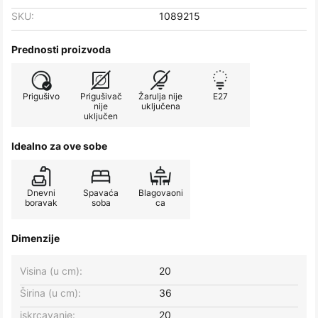
SKU:
1089215
Prednosti proizvoda
Prigušivo
Prigušivač
Žarulja nije
E27
nije
uključena
uključen
Idealno za ove sobe
Dnevni
Spavaća
Blagovaoni
boravak
soba
ca
Dimenzije
Visina (u cm):
20
Širina (u cm):
36
iskrcavanje:
20