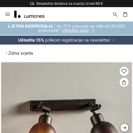
Besplatna dostava za kupnju iznad 69 €
Skip
to
Content
| do 70% popusta na više od 20.000
LJETNA RASPRODAJA
proizvoda*
Uštedite sada
prilikom registracije na newsletter
Uštedite 15%
Zidna svjetla
Skip
to
the
end
of
the
images
gallery