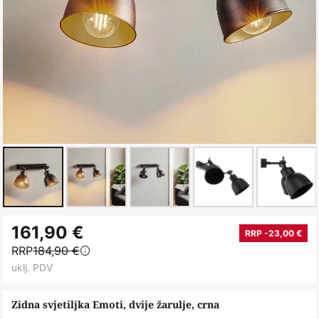
Skip
161,90 €
to
RRP -23,00 €
RRP
184,90 €
the
uklj. PDV
beginning
of
Zidna svjetiljka Emoti, dvije žarulje, crna
the