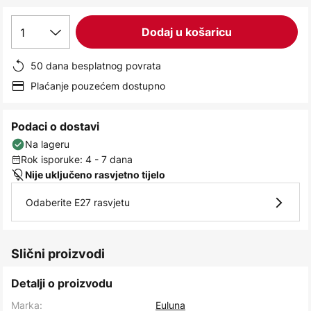
images
gallery
1
Dodaj u košaricu
50 dana besplatnog povrata
Plaćanje pouzećem dostupno
Podaci o dostavi
Na lageru
Rok isporuke: 4 - 7 dana
Nije uključeno rasvjetno tijelo
Odaberite E27 rasvjetu
Slični proizvodi
Detalji o proizvodu
Marka:
Euluna