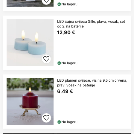
Na lageru
LED čajna svijeća Sille, plava, vosak, set
od 2, na baterije
12,90 €
Na lageru
LED plamen svijeće, visina 9,5 cm crvena,
pravi vosak na baterije
6,49 €
Na lageru