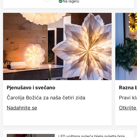
Na lageru
Pjenušavo i svečano
Razna b
Čarolija Božića za naša četiri zida
Pravi k
Nadahnite se
Otkrijt
LED voštana svijeća bijela svijetla boja