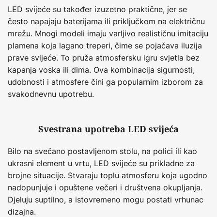
LED svijeće su također izuzetno praktične, jer se
često napajaju baterijama ili priključkom na električnu
mrežu. Mnogi modeli imaju varljivo realističnu imitaciju
plamena koja lagano treperi, čime se pojačava iluzija
prave svijeće. To pruža atmosfersku igru svjetla bez
kapanja voska ili dima. Ova kombinacija sigurnosti,
udobnosti i atmosfere čini ga popularnim izborom za
svakodnevnu upotrebu.
Svestrana upotreba LED svijeća
Bilo na svečano postavljenom stolu, na polici ili kao
ukrasni element u vrtu, LED svijeće su prikladne za
brojne situacije. Stvaraju toplu atmosferu koja ugodno
nadopunjuje i opuštene večeri i društvena okupljanja.
Djeluju suptilno, a istovremeno mogu postati vrhunac
dizajna.