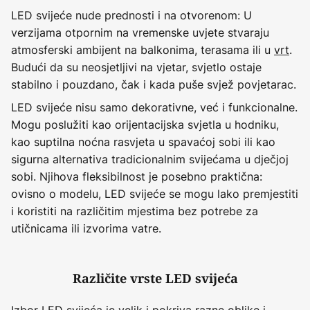
LED svijeće nude prednosti i na otvorenom: U
verzijama otpornim na vremenske uvjete stvaraju
atmosferski ambijent na balkonima, terasama ili u
vrt
.
Budući da su neosjetljivi na vjetar, svjetlo ostaje
stabilno i pouzdano, čak i kada puše svjež povjetarac.
LED svijeće nisu samo dekorativne, već i funkcionalne.
Mogu poslužiti kao orijentacijska svjetla u hodniku,
kao suptilna noćna rasvjeta u spavaćoj sobi ili kao
sigurna alternativa tradicionalnim svijećama u dječjoj
sobi. Njihova fleksibilnost je posebno praktična:
ovisno o modelu, LED svijeće se mogu lako premjestiti
i koristiti na različitim mjestima bez potrebe za
utičnicama ili izvorima vatre.
Različite vrste LED svijeća
Izbor LED svijeća je velik i pokriva razne oblike i