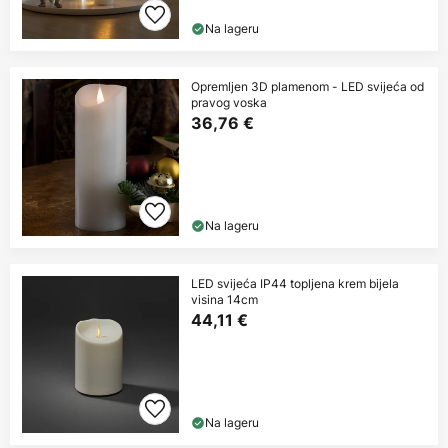
Na lageru
Opremljen 3D plamenom - LED svijeća od
pravog voska
36,76 €
Na lageru
LED svijeća IP44 topljena krem bijela
visina 14cm
44,11 €
Na lageru