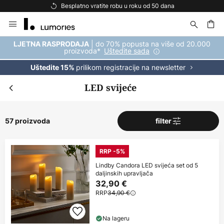
Besplatna dostava za kupnju iznad 69 €
Skip
to
Content
| do 70% popusta na više od 20.000
LJETNA RASPRODAJA
proizvoda*
Uštedite sada
prilikom registracije na newsletter
Uštedite 15%
LED svijeće
57 proizvoda
filter
RRP -5%
Lindby Candora LED svijeća set od 5
daljinskih upravljača
32,90 €
RRP
34,90 €
Na lageru