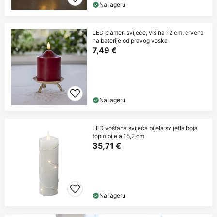
Na lageru
LED plamen svijeće, visina 12 cm, crvena
na baterije od pravog voska
7,49 €
Na lageru
LED voštana svijeća bijela svijetla boja
toplo bijela 15,2 cm
35,71 €
Na lageru