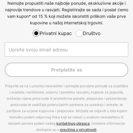
Nemojte propustiti naše najbolje ponude, ekskluzivne akcije i
najnovije trendove u rasvjeti. Registrirajte se sada i poslat ćemo
vam kupon* od 15 % koji možete iskoristiti prilikom vaše prve
kupovine u našoj internetskoj trgovini.
Privatni kupac
Društvo
Pretplatite se
Prijavite se na Lumories newsletter i primajte povoljne ponude za svjetiljke
i svjetala, ventilatore, solarnu i pametnu rasvjetu, kupone za popuste,
sniženja cijena proizvoda ili promotivne pakete, preporuke i prezentacije
proizvoda te sadržaje potencijalnih partnera za suradnju i ankete, te
zahtjeve za ocjene kupovine i preporuke. Možete se odjaviti u bilo kojem
trenutku putem odjavnog linka koji se nalazi u svakom newsletteru ili
slanjem poruke putem našeg
kontaktnog obrasca
. Dodatne informacije
dostupne su u
pravilima o privatnosti
.