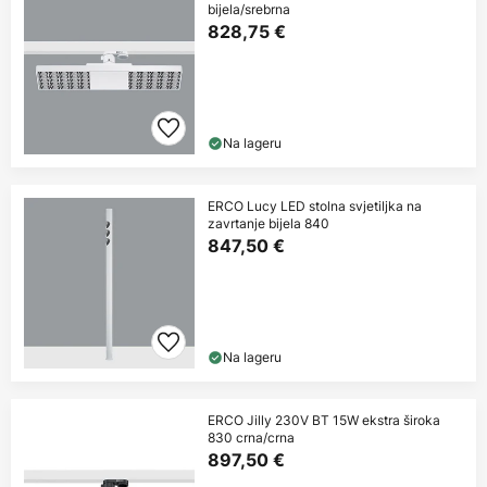
bijela/srebrna
828,75 €
Na lageru
ERCO Lucy LED stolna svjetiljka na
zavrtanje bijela 840
847,50 €
Na lageru
ERCO Jilly 230V BT 15W ekstra široka
830 crna/crna
897,50 €