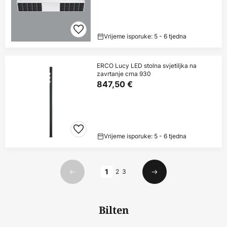
Vrijeme isporuke: 5 - 6 tjedna
ERCO Lucy LED stolna svjetiljka na
zavrtanje crna 930
847,50 €
Vrijeme isporuke: 5 - 6 tjedna
Stranica
1
2
3
Prethodno
Sljedeći
Bilten