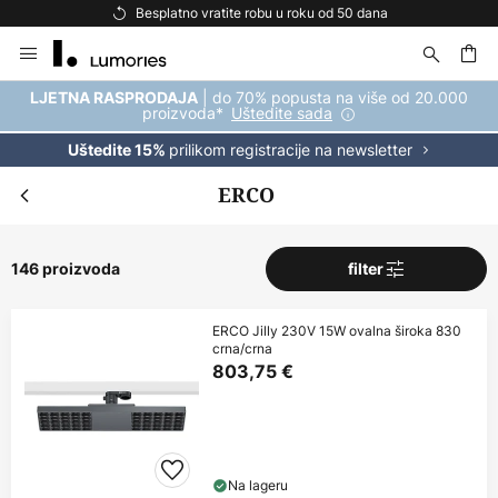
Besplatna dostava za kupnju iznad 69 €
Skip
to
Content
| do 70% popusta na više od 20.000
LJETNA RASPRODAJA
proizvoda*
Uštedite sada
prilikom registracije na newsletter
Uštedite 15%
ERCO
146 proizvoda
filter
ERCO Jilly 230V 15W ovalna široka 830
crna/crna
803,75 €
Na lageru