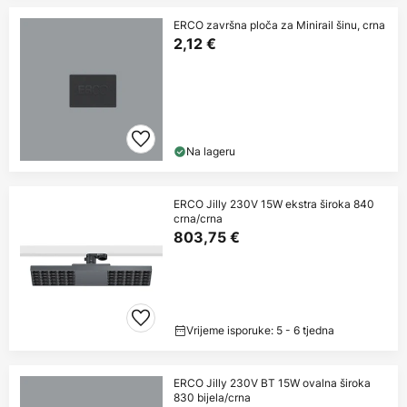
ERCO završna ploča za Minirail šinu, crna
2,12 €
Na lageru
ERCO Jilly 230V 15W ekstra široka 840
crna/crna
803,75 €
Vrijeme isporuke: 5 - 6 tjedna
ERCO Jilly 230V BT 15W ovalna široka
830 bijela/crna