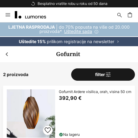
Besplatno vratite robu u roku od 50 dana
Skip
to
Content
| do 70% popusta na više od 20.000
LJETNA RASPRODAJA
proizvoda*
Uštedite sada
prilikom registracije na newsletter
Uštedite 15%
Gofurnit
2 proizvoda
filter
Gofurnit Ardere visilica, orah, visina 50 cm
392,90 €
Na lageru