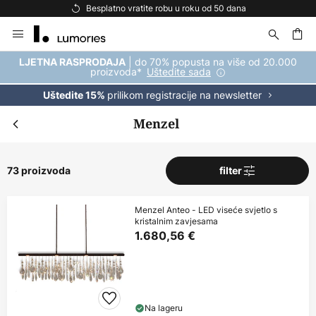
Besplatna dostava za kupnju iznad 69 €
Skip
to
Content
| do 70% popusta na više od 20.000
LJETNA RASPRODAJA
proizvoda*
Uštedite sada
prilikom registracije na newsletter
Uštedite 15%
Menzel
73 proizvoda
filter
Menzel Anteo - LED viseće svjetlo s
kristalnim zavjesama
1.680,56 €
Na lageru