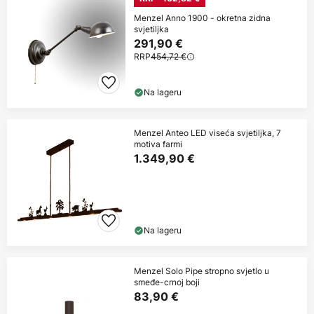
Menzel Anno 1900 - okretna zidna
svjetiljka
291,90 €
RRP
454,72 €
Na lageru
Menzel Anteo LED viseća svjetiljka, 7
motiva farmi
1.349,90 €
Na lageru
Menzel Solo Pipe stropno svjetlo u
smeđe-crnoj boji
83,90 €