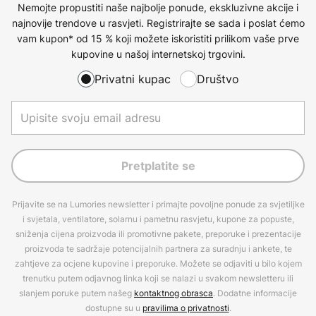
Nemojte propustiti naše najbolje ponude, ekskluzivne akcije i
najnovije trendove u rasvjeti. Registrirajte se sada i poslat ćemo
vam kupon* od 15 % koji možete iskoristiti prilikom vaše prve
kupovine u našoj internetskoj trgovini.
Privatni kupac
Društvo
Pretplatite se
Prijavite se na Lumories newsletter i primajte povoljne ponude za svjetiljke
i svjetala, ventilatore, solarnu i pametnu rasvjetu, kupone za popuste,
sniženja cijena proizvoda ili promotivne pakete, preporuke i prezentacije
proizvoda te sadržaje potencijalnih partnera za suradnju i ankete, te
zahtjeve za ocjene kupovine i preporuke. Možete se odjaviti u bilo kojem
trenutku putem odjavnog linka koji se nalazi u svakom newsletteru ili
slanjem poruke putem našeg
kontaktnog obrasca
. Dodatne informacije
dostupne su u
pravilima o privatnosti
.