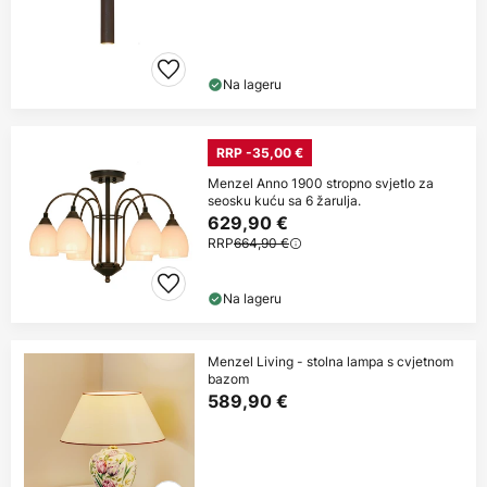
Na lageru
RRP -35,00 €
Menzel Anno 1900 stropno svjetlo za
seosku kuću sa 6 žarulja.
629,90 €
RRP
664,90 €
Na lageru
Menzel Living - stolna lampa s cvjetnom
bazom
589,90 €