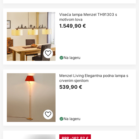
Viseća lampa Menzel TH91303 s
motivom lova
1.549,90 €
Na lageru
Menzel Living Elegantna podna lampa s
crvenim sjenilom
539,90 €
Na lageru
RRP -162,82 €