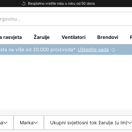
Besplatno vratite robu u roku od 50 dana
a rasvjeta
Žarulje
Ventilatori
Brendovi
sta na više od 20.000 proizvoda*
Uštedite sada
na
Marka
Ukupni svjetlosni tok žarulje (u lm)