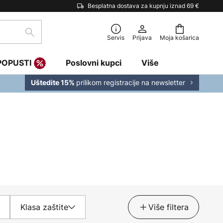
Besplatna dostava za kupnju iznad 69 €
traži
Servis
Prijava
Moja košarica
POPUSTI
Poslovni kupci
Više
prilikom registracije na newsletter
Uštedite 15%
Klasa zaštite
Više filtera