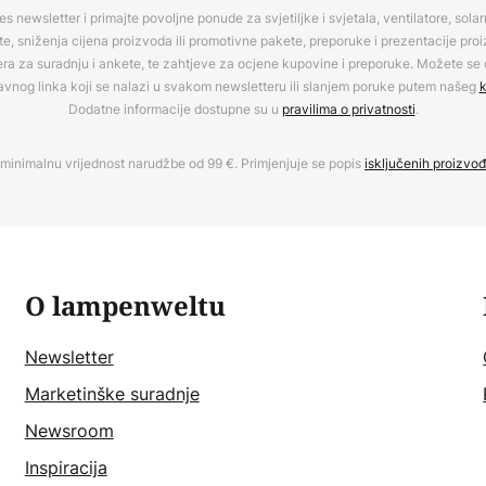
es newsletter i primajte povoljne ponude za svjetiljke i svjetala, ventilatore, sola
, sniženja cijena proizvoda ili promotivne pakete, preporuke i prezentacije pro
era za suradnju i ankete, te zahtjeve za ocjene kupovine i preporuke. Možete se o
avnog linka koji se nalazi u svakom newsletteru ili slanjem poruke putem našeg
k
Dodatne informacije dostupne su u
pravilima o privatnosti
.
minimalnu vrijednost narudžbe od 99 €. Primjenjuje se popis
isključenih proizvo
O lampenweltu
Newsletter
Marketinške suradnje
Newsroom
Inspiracija