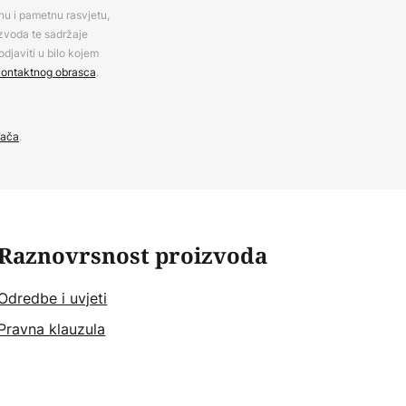
rnu i pametnu rasvjetu,
izvoda te sadržaje
djaviti u bilo kojem
ontaktnog obrasca
.
đača
.
Raznovrsnost proizvoda
Odredbe i uvjeti
Pravna klauzula