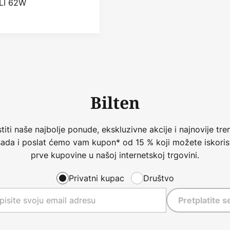
LI 62W
Bilten
iti naše najbolje ponude, ekskluzivne akcije i najnovije tren
 sada i poslat ćemo vam kupon* od 15 % koji možete iskorist
prve kupovine u našoj internetskoj trgovini.
Privatni kupac
Društvo
Pretplatite s