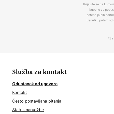
Prijavite se na Lumori
kupone za popuste
potencijalnih partn
trenutku putem odj
*Za 
Služba za kontakt
Odustanak od ugovora
Kontakt
Često postavljana pitanja
Status narudžbe