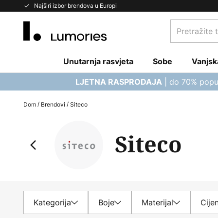
Skip
Najširi izbor brendova u Europi
to
Pretražite
Content
trgovinu...
Unutarnja rasvjeta
Sobe
Vanjsk
| do 70% popu
LJETNA RASPRODAJA
Dom
Brendovi
Siteco
Siteco
Kategorija
Boje
Materijal
Cije