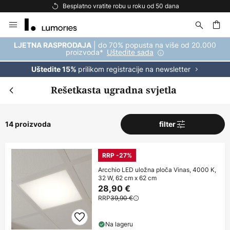
Besplatno vratite robu u roku od 50 dana
Skip
to
Content
| do 70% popusta na više od 20.000
LJETNA RASPRODAJA
proizvoda*
Uštedite sada
prilikom registracije na newsletter
Uštedite 15%
Rešetkasta ugradna svjetla
14 proizvoda
filter
RRP -27%
Arcchio LED uložna ploča Vinas, 4000 K,
32 W, 62 cm x 62 cm
28,90 €
RRP
39,90 €
Na lageru