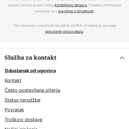
slanjem poruke putem našeg
kontaktnog obrasca
. Dodatne informacije
dostupne su u
pravilima o privatnosti
.
*Za minimalnu vrijednost narudžbe od 99 €. Primjenjuje se popis
isključenih proizvođača
.
Služba za kontakt
Odustanak od ugovora
Kontakt
Često postavljana pitanja
Status narudžbe
Povratak
Troškovi dostave