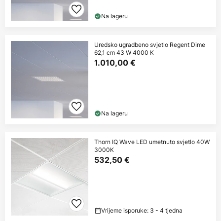
Na lageru
Uredsko ugradbeno svjetlo Regent Dime
62,1 cm 43 W 4000 K
1.010,00 €
Na lageru
Thorn IQ Wave LED umetnuto svjetlo 40W
3000K
532,50 €
Vrijeme isporuke: 3 - 4 tjedna