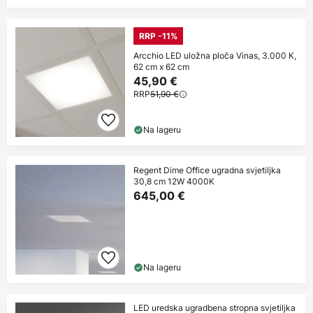
RRP -11%
Arcchio LED uložna ploča Vinas, 3.000 K,
62 cm x 62 cm
45,90 €
RRP
51,90 €
Na lageru
Regent Dime Office ugradna svjetiljka
30,8 cm 12W 4000K
645,00 €
Na lageru
LED uredska ugradbena stropna svjetiljka