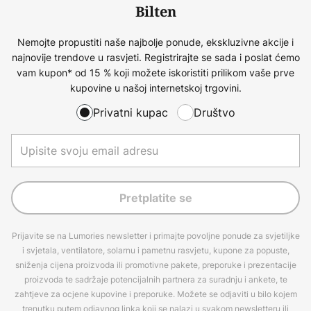
Bilten
Nemojte propustiti naše najbolje ponude, ekskluzivne akcije i
najnovije trendove u rasvjeti. Registrirajte se sada i poslat ćemo
vam kupon* od 15 % koji možete iskoristiti prilikom vaše prve
kupovine u našoj internetskoj trgovini.
Privatni kupac
Društvo
Pretplatite se
Prijavite se na Lumories newsletter i primajte povoljne ponude za svjetiljke
i svjetala, ventilatore, solarnu i pametnu rasvjetu, kupone za popuste,
sniženja cijena proizvoda ili promotivne pakete, preporuke i prezentacije
proizvoda te sadržaje potencijalnih partnera za suradnju i ankete, te
zahtjeve za ocjene kupovine i preporuke. Možete se odjaviti u bilo kojem
trenutku putem odjavnog linka koji se nalazi u svakom newsletteru ili