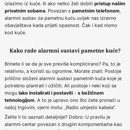
izlazimo iz kuće. Ili ako netko želi dobiti
pristup našim
. Povezan s
,
privatnim sobama
pametnim telefonom
alarmni sustav za pametnu kuću uvijek nas izravno
obavještava kada prijeti opasnost. Čak i kad nismo
kod kuće.
Kako rade alarmni sustavi pametne kuće?
Brinete li se da je sve previše komplicirano? Pa, to je
relativno, a koristi su ogromne. Morate znati: Postoje
prilično složeni alarmni sustavi pametnih kuća koje je
potrebno planirati i ožičiti. Ali postoje i neki koji se
mogu
-
lako instalirati i postaviti
s bežičnom
. A to je upravo ono što ćete pronaći u
tehnologijom
našoj trgovini, vjerni motu: „Radio umjesto kabela“.
Želite li to saznati detaljnije? Dobro: U pravilu je
alarmni centar povezan s drugim komponentama kao