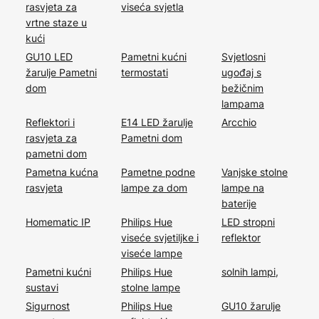
rasvjeta za
viseća svjetla
vrtne staze u
kući
GU10 LED
Pametni kućni
Svjetlosni
žarulje Pametni
termostati
ugođaj s
dom
bežičnim
lampama
Reflektori i
E14 LED žarulje
Arcchio
rasvjeta za
Pametni dom
pametni dom
Pametna kućna
Pametne podne
Vanjske stolne
rasvjeta
lampe za dom
lampe na
baterije
Homematic IP
Philips Hue
LED stropni
viseće svjetiljke i
reflektor
viseće lampe
Pametni kućni
Philips Hue
solnih lampi,
sustavi
stolne lampe
Sigurnost
Philips Hue
GU10 žarulje