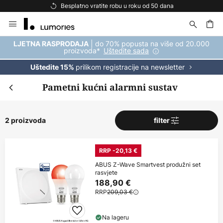
atno vratite robu u roku od 50 dana
Besplatna 
Skip
to
Content
| do 70% popusta na više od 20.000
LJETNA RASPRODAJA
proizvoda*
Uštedite sada
prilikom registracije na newsletter
Uštedite 15%
Pametni kućni alarmni sustav
2 proizvoda
filter
RRP -20,13 €
ABUS Z-Wave Smartvest produžni set
rasvjete
188,90 €
RRP
209,03 €
Na lageru