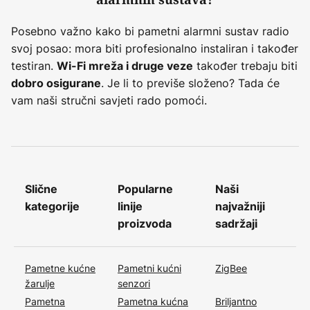
Posebno važno kako bi pametni alarmni sustav radio
svoj posao: mora biti profesionalno instaliran i također
testiran.
također trebaju biti
Wi-Fi mreža i druge veze
. Je li to previše složeno? Tada će
dobro osigurane
vam naši stručni savjeti rado pomoći.
Slične
Popularne
Naši
kategorije
linije
najvažniji
proizvoda
sadržaji
Pametne kućne
Pametni kućni
ZigBee
žarulje
senzori
Pametna
Pametna kućna
Briljantno