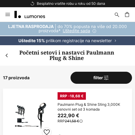
Besplatno vratite robu u roku od 50 dana
Skip
to
Content
| do 70% popusta na više od 20.000
LJETNA RASPRODAJA
proizvoda*
Uštedite sada
prilikom registracije na newsletter
Uštedite 15%
Početni setovi i nastavci Paulmann
Plug & Shine
17 proizvoda
filter
RRP -18,68 €
Paulmann Plug & Shine Sting 3,000K
osnovni set od 3 komada
222,90 €
RRP
241,58 €