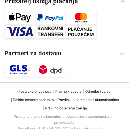
Pružatelj usluga plaćanja
Partneri za dostavu
Postavke privatnosti
Pravna klauzula
Odredbe i uvjeti
Zaštita osobnih podataka
Pravilnik o baterijama i akumulatorima
Pravilno odlaganje žarulja
Precrtane cijene na Lumories.hr odgovaraju preporučenoj cijeni
proizvođača.
Sve cijene u EUR, uklj. 25% PDV-a i bez troškova dostave.