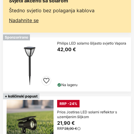
Svjetli akcenti sa solarom
Štedno svjetlo bez polaganja kablova
Nadahnite se
Sponzorirano
Philips LED solarno šiljasto svjetlo Vapora
42,00 €
Na lageru
+ količinski popust
RRP -24%
Prios Jostiras LED solarni reflektor s
uzemljenim šiljkom
21,90 €
RRP
28,90 €