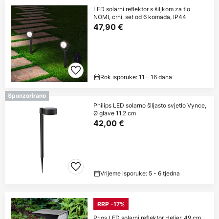
LED solarni reflektor s šiljkom za tlo
NOMI, crni, set od 6 komada, IP44
47,90 €
Rok isporuke: 11 - 16 dana
Sponzorirano
Philips LED solarno šiljasto svjetlo Vynce,
Ø glave 11,2 cm
42,00 €
Vrijeme isporuke: 5 - 6 tjedna
RRP -17%
Prios LED solarni reflektor Helier, 49 cm,