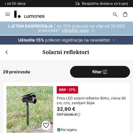
Besplatna dostava za kupnju iznad 69 €
Skip
to
Content
| do 70% popusta na više od 20.000
LJETNA RASPRODAJA
proizvoda*
Uštedite sada
prilikom registracije na newsletter
Uštedite 15%
Solarni reflektori
29 proizvoda
filter
RRP -17%
Prios LED solarni reflektor Birko, visina 56
cm, crni, zemljani šiljak
32,90 €
RRP
39,90 €
Na lageru