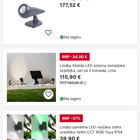
177,52 €
Na lageru
RRP -34,00 €
Lindby Malida LED solarna zemaljska
svjetiljka, set od 3 komada, crna
115,90 €
RRP
149,90 €
Na lageru
RRP -37%
Lindby pametna LED vanjska zidna
svjetiljka Valtin CCT RGB Tuya IP54
39,90 €