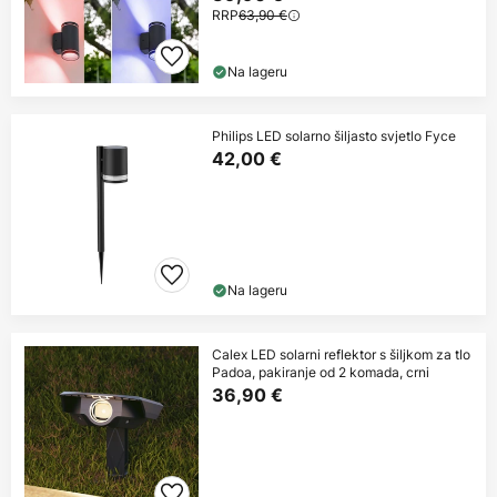
RRP
63,90 €
Na lageru
Philips LED solarno šiljasto svjetlo Fyce
42,00 €
Na lageru
Calex LED solarni reflektor s šiljkom za tlo
Padoa, pakiranje od 2 komada, crni
36,90 €