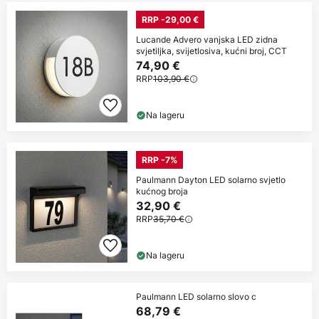
RRP -29,00 €
Lucande Advero vanjska LED zidna
svjetiljka, svijetlosiva, kućni broj, CCT
74,90 €
RRP
103,90 €
Na lageru
RRP -7%
Paulmann Dayton LED solarno svjetlo
kućnog broja
32,90 €
RRP
35,70 €
Na lageru
Paulmann LED solarno slovo c
68,79 €