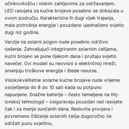
učinkovitošću i niskim zahtjevima za održavanjem.
LED rasvjeta za kućne brojeve posebno se dokazala u
ovom području. Karakterizira ih dugi vijek trajanja,
mala potrošnja energije i pouzdano ujednačeno svjetlo
dugi niz godina.
Verzije na solarni pogon nude posebno održivo
rješenje. Zahvaljujući integriranim solarnim ćelijama,
kućni brojevi se pune tijekom dana i pružaju svjetlo
navečer. Ovi modeli su neovisni o električnoj mreži,
smanjuju troškove energije i štede resurse.
Visokokvalitetne solarne kućne brojeve nude vrijeme
osvjetljenja do 8 do 10 sati kada su potpuno
napunjene. Snažne baterije – često temeljene na litij-
ionskoj tehnologiji – osiguravaju pouzdan rad rasvjete
čak i za manje sunčanih dana. Redovita provjera i
povremeno čišćenje solarnih ćelija dugoročno će
održati punu svjetlinu.