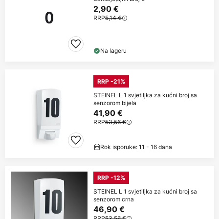
2,90 €
RRP
5,14 €
Na lageru
RRP -21%
STEINEL L 1 svjetiljka za kućni broj sa
senzorom bijela
41,90 €
RRP
53,56 €
Rok isporuke: 11 - 16 dana
RRP -12%
STEINEL L 1 svjetiljka za kućni broj sa
senzorom crna
46,90 €
RRP
53,56 €