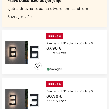
Pravo balkonsko osvjetljenje
Ljetna dnevna soba na otvorenom sa stilom
Saznajte više
RRP -8%
Paulmann LED solarni kućni broj 6
67,90 €
RRP
74,04 €
Na lageru
RRP -9%
Paulmann LED solarni kućni broj 3
66,90 €
RRP
74,04 €