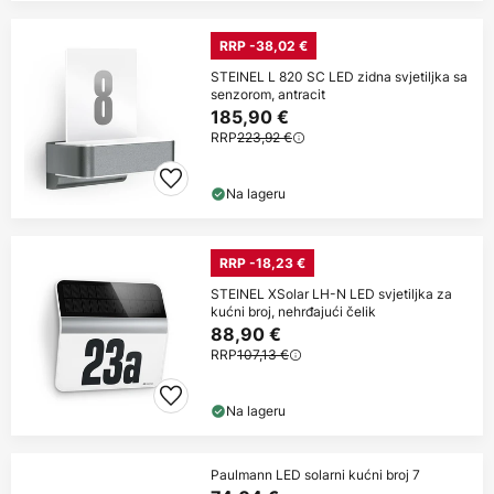
RRP -38,02 €
STEINEL L 820 SC LED zidna svjetiljka sa
senzorom, antracit
185,90 €
RRP
223,92 €
Na lageru
RRP -18,23 €
STEINEL XSolar LH-N LED svjetiljka za
kućni broj, nehrđajući čelik
88,90 €
RRP
107,13 €
Na lageru
Paulmann LED solarni kućni broj 7