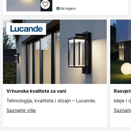
Na lageru
Vrhunska kvaliteta za vani
Rasvjet
Tehnologija, kvaliteta i dizajn – Lucande.
Ideje i 
Saznajte više
Saznajt