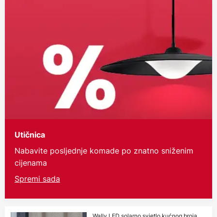
Utičnica
Nabavite posljednje komade po znatno sniženim
cijenama
Spremi sada
Wally LED solarno svjetlo kućnog broja