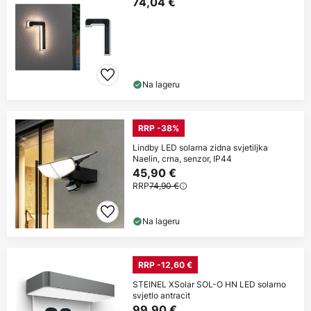
74,04 €
Na lageru
RRP -38%
Lindby LED solarna zidna svjetiljka
Naelin, crna, senzor, IP44
45,90 €
RRP
74,90 €
Na lageru
RRP -12,60 €
STEINEL XSolar SOL-O HN LED solarno
svjetlo antracit
99,90 €