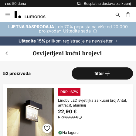
Besplatna dostava za kupnju iznad 69 €
Skip
to
Content
| do 70% popusta na više od 20.000
LJETNA RASPRODAJA
proizvoda*
Uštedite sada
prilikom registracije na newsletter
Uštedite 15%
Osvijetljeni kućni brojevi
52 proizvoda
filter
RRP -67%
Lindby LED svjetiljka za kućni broj Antal,
antracit, aluminij
22,90 €
RRP
69,90 €
Na lageru