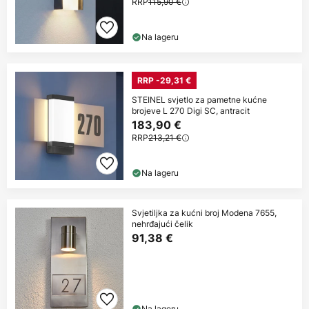
RRP
115,90 €
Na lageru
RRP -29,31 €
STEINEL svjetlo za pametne kućne
brojeve L 270 Digi SC, antracit
183,90 €
RRP
213,21 €
Na lageru
Svjetiljka za kućni broj Modena 7655,
nehrđajući čelik
91,38 €
Na lageru