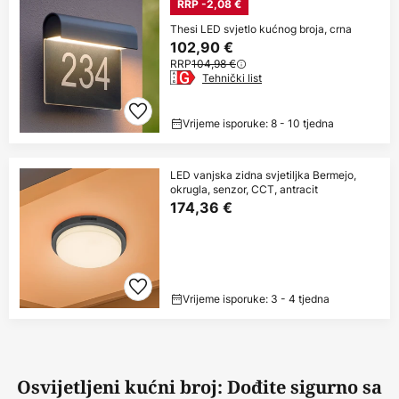
RRP -2,08 €
Thesi LED svjetlo kućnog broja, crna
102,90 €
RRP
104,98 €
Tehnički list
Vrijeme isporuke: 8 - 10 tjedna
LED vanjska zidna svjetiljka Bermejo,
okrugla, senzor, CCT, antracit
174,36 €
Vrijeme isporuke: 3 - 4 tjedna
Osvijetljeni kućni broj: Dođite sigurno sa