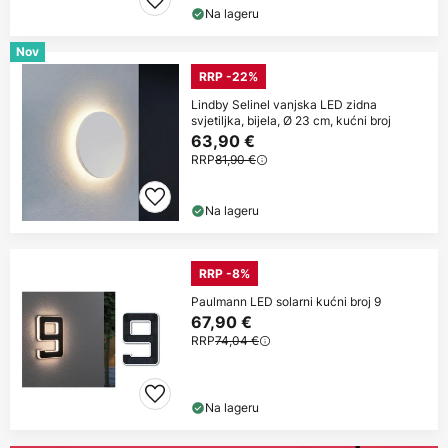
Na lageru
Nov
RRP -22%
Lindby Selinel vanjska LED zidna
svjetiljka, bijela, Ø 23 cm, kućni broj
63,90 €
RRP
81,90 €
Na lageru
RRP -8%
Paulmann LED solarni kućni broj 9
67,90 €
RRP
74,04 €
Na lageru