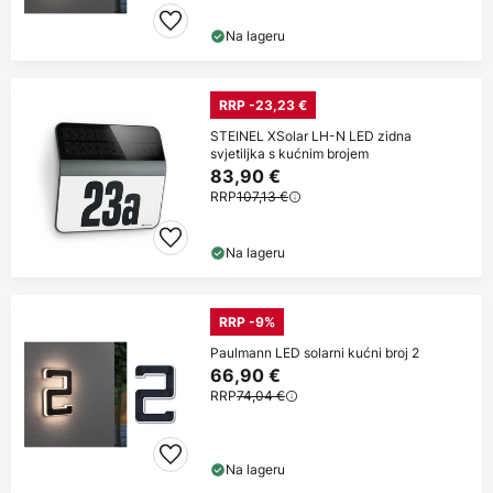
Na lageru
RRP -23,23 €
STEINEL XSolar LH-N LED zidna
svjetiljka s kućnim brojem
83,90 €
RRP
107,13 €
Na lageru
RRP -9%
Paulmann LED solarni kućni broj 2
66,90 €
RRP
74,04 €
Na lageru