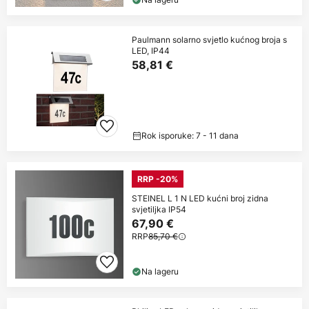
Paulmann solarno svjetlo kućnog broja s
LED, IP44
58,81 €
Rok isporuke: 7 - 11 dana
RRP -20%
STEINEL L 1 N LED kućni broj zidna
svjetiljka IP54
67,90 €
RRP
85,70 €
Na lageru