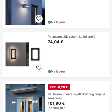
Na lageru
Paulmann LED solarni kućni broj 0
74,04 €
Na lageru
RRP -6,28 €
Paulmann Sheera svjetlo kućnog broja sa
senzorom
101,90 €
RRP
108,18 €