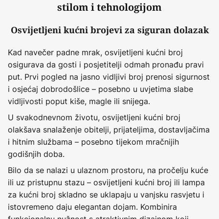
stilom i tehnologijom
Osvijetljeni kućni brojevi za siguran dolazak
Kad navečer padne mrak, osvijetljeni kućni broj
osigurava da gosti i posjetitelji odmah pronađu pravi
put. Prvi pogled na jasno vidljivi broj prenosi sigurnost
i osjećaj dobrodošlice – posebno u uvjetima slabe
vidljivosti poput kiše, magle ili snijega.
U svakodnevnom životu, osvijetljeni kućni broj
olakšava snalaženje obitelji, prijateljima, dostavljačima
i hitnim službama – posebno tijekom mračnijih
godišnjih doba.
Bilo da se nalazi u ulaznom prostoru, na pročelju kuće
ili uz pristupnu stazu – osvijetljeni kućni broj ili lampa
za kućni broj skladno se uklapaju u vanjsku rasvjetu i
istovremeno daju elegantan dojam. Kombinira
funkcionalnu nužnost s atraktivnim dizajnom koji