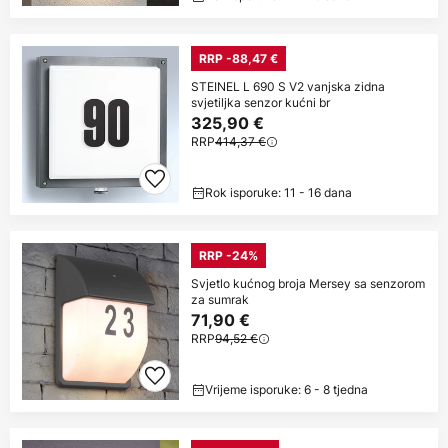
RRP -88,47 €
STEINEL L 690 S V2 vanjska zidna
svjetiljka senzor kućni br
325,90 €
RRP
414,37 €
Rok isporuke: 11 - 16 dana
RRP -24%
Svjetlo kućnog broja Mersey sa senzorom
za sumrak
71,90 €
RRP
94,52 €
Vrijeme isporuke: 6 - 8 tjedna