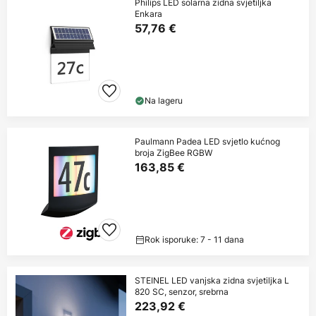
Philips LED solarna zidna svjetiljka
Enkara
57,76 €
Na lageru
Paulmann Padea LED svjetlo kućnog
broja ZigBee RGBW
163,85 €
Rok isporuke: 7 - 11 dana
STEINEL LED vanjska zidna svjetiljka L
820 SC, senzor, srebrna
223,92 €