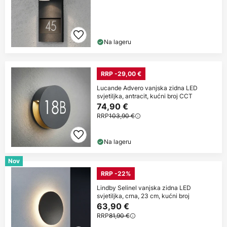
Na lageru
RRP -29,00 €
Lucande Advero vanjska zidna LED
svjetiljka, antracit, kućni broj CCT
74,90 €
RRP
103,90 €
Na lageru
Nov
RRP -22%
Lindby Selinel vanjska zidna LED
svjetiljka, crna, 23 cm, kućni broj
63,90 €
RRP
81,90 €