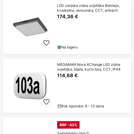
LED vanjska zidna svjetiljka Bermejo,
kvadratna, senzorska, CCT, antracit
174,36 €
Na lageru
MEGAMAN Nova XChange LED zidna
svjetiljka, bijela, kućni broj, CCT, IP44
114,68 €
Rok isporuke: 9 - 13 dana
RRP -43%
Samoljepljivi broj 0