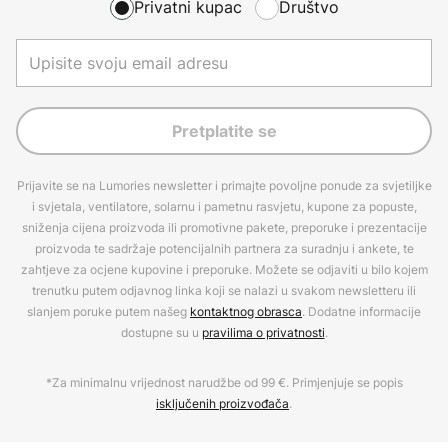
Privatni kupac
Društvo
Pretplatite se
Prijavite se na Lumories newsletter i primajte povoljne ponude za svjetiljke
i svjetala, ventilatore, solarnu i pametnu rasvjetu, kupone za popuste,
sniženja cijena proizvoda ili promotivne pakete, preporuke i prezentacije
proizvoda te sadržaje potencijalnih partnera za suradnju i ankete, te
zahtjeve za ocjene kupovine i preporuke. Možete se odjaviti u bilo kojem
trenutku putem odjavnog linka koji se nalazi u svakom newsletteru ili
slanjem poruke putem našeg
kontaktnog obrasca
. Dodatne informacije
dostupne su u
pravilima o privatnosti
.
*Za minimalnu vrijednost narudžbe od 99 €. Primjenjuje se popis
isključenih proizvođača
.