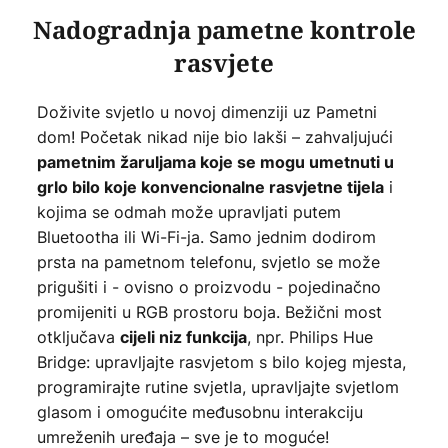
Nadogradnja pametne kontrole
rasvjete
Doživite svjetlo u novoj dimenziji uz Pametni
dom! Početak nikad nije bio lakši – zahvaljujući
pametnim žaruljama koje se mogu umetnuti u
i
grlo bilo koje konvencionalne rasvjetne tijela
kojima se odmah može upravljati putem
Bluetootha ili Wi-Fi-ja. Samo jednim dodirom
prsta na pametnom telefonu, svjetlo se može
prigušiti i - ovisno o proizvodu - pojedinačno
promijeniti u RGB prostoru boja. Bežični most
otključava
, npr. Philips Hue
cijeli niz funkcija
Bridge: upravljajte rasvjetom s bilo kojeg mjesta,
programirajte rutine svjetla, upravljajte svjetlom
glasom i omogućite međusobnu interakciju
umreženih uređaja – sve je to moguće!