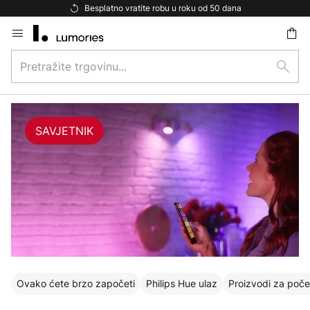
Besplatna dostava za kupnju iznad 69 €
Skip
to
Pretražite
Content
traži
trgovinu...
SAVJETNIK
Ovako ćete brzo započeti
Philips Hue ulaz
Proizvodi za poče