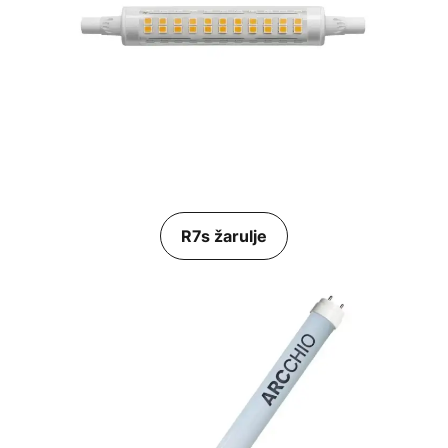
R7s žarulje