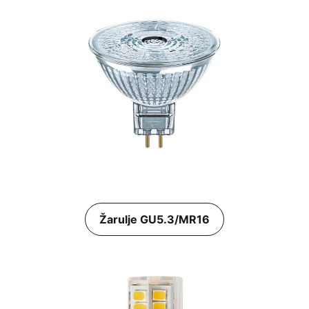
Žarulje GU5.3/MR16