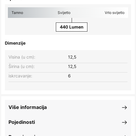
Tamno
Svijetlo
Vrlo svijetlo
440 Lumen
Dimenzije
Visina (u cm):
12,5
Širina (u cm):
12,5
iskrcavanje:
6
Više informacija
Pojedinosti