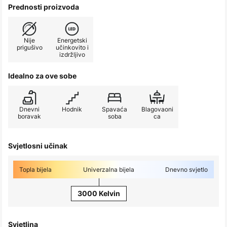
Prednosti proizvoda
Nije
Energetski
prigušivo
učinkovito i
izdržljivo
Idealno za ove sobe
Dnevni
Hodnik
Spavaća
Blagovaoni
boravak
soba
ca
Svjetlosni učinak
Topla bijela
Univerzalna bijela
Dnevno svjetlo
3000 Kelvin
Svjetlina