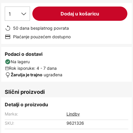
images
gallery
1
Dodaj u košaricu
50 dana besplatnog povrata
Plaćanje pouzećem dostupno
Podaci o dostavi
Na lageru
Rok isporuke: 4 - 7 dana
ugrađena
Žarulja je trajno
Slični proizvodi
Detalji o proizvodu
Marka:
Lindby
SKU:
9621326