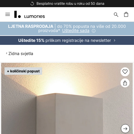
Besplatno vratite robu u roku od 50 dana
Skip
to
Content
| do 70% popusta na više od 20.000
LJETNA RASPRODAJA
proizvoda*
Uštedite sada
prilikom registracije na newsletter
Uštedite 15%
Zidna svjetla
Skip
+ količinski popust
to
the
end
of
the
images
gallery