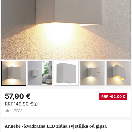
Skip
57,90 €
to
RRP -92,00 €
RRP
149,90 €
the
uklj. PDV
beginning
of
Anneke - kvadratna LED zidna svjetiljka od gipsa
the