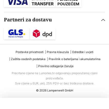
Partneri za dostavu
Postavke privatnosti
Pravna klauzula
Odredbe i uvjeti
Zaštita osobnih podataka
Pravilnik o baterijama i akumulatorima
Pravilno odlaganje žarulja
Precrtane cijene na Lumories.hr odgovaraju preporučenoj cijeni
proizvođača.
Sve cijene u EUR, uklj. 25% PDV-a i bez troškova dostave.
© 2026 Lampenwelt GmbH
Dodaj u košaricu