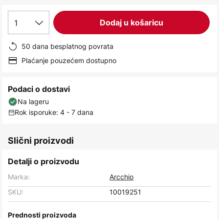
images
gallery
1
Dodaj u košaricu
50 dana besplatnog povrata
Plaćanje pouzećem dostupno
Podaci o dostavi
Na lageru
Rok isporuke: 4 - 7 dana
Slični proizvodi
Detalji o proizvodu
Marka:
Arcchio
SKU:
10019251
Prednosti proizvoda