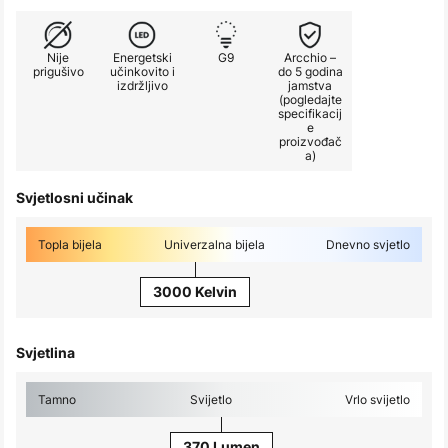
Nije
Energetski
G9
Arcchio –
prigušivo
učinkovito i
do 5 godina
izdržljivo
jamstva
(pogledajte
specifikacij
e
proizvođač
a)
Svjetlosni učinak
Topla bijela
Univerzalna bijela
Dnevno svjetlo
3000 Kelvin
Svjetlina
Tamno
Svijetlo
Vrlo svijetlo
370 Lumen