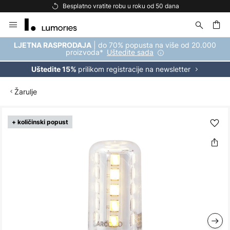
Besplatno vratite robu u roku od 50 dana
Skip
to
Content
| do 70% popusta na više od 20.000
LJETNA RASPRODAJA
proizvoda*
Uštedite sada
prilikom registracije na newsletter
Uštedite 15%
Žarulje
Skip
+ količinski popust
to
the
end
of
the
images
gallery