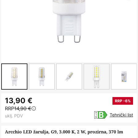
Skip
13,90 €
to
RRP -6%
RRP
14,90 €
the
Tehnički list
uklj. PDV
beginning
of
Arcchio LED žarulja, G9, 3.000 K, 2 W, prozirna, 370 lm
the