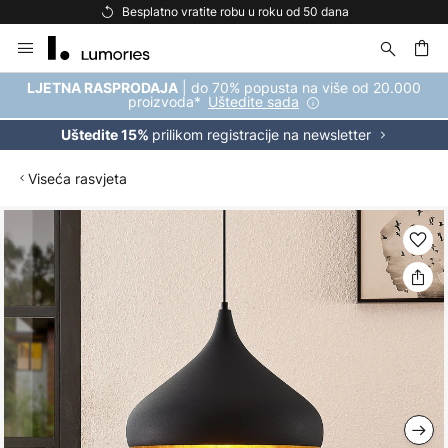
Besplatno vratite robu u roku od 50 dana
Skip
to
Content
| do 70% popusta na više od 20.000
LJETNA RASPRODAJA
proizvoda*
Uštedite sada
prilikom registracije na newsletter
Uštedite 15%
Viseća rasvjeta
Skip
to
the
end
of
the
images
gallery