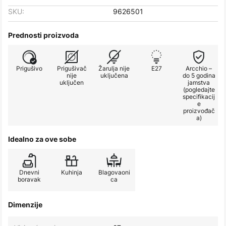
SKU:
9626501
Prednosti proizvoda
Prigušivo
Prigušivač
Žarulja nije
E27
Arcchio –
nije
uključena
do 5 godina
uključen
jamstva
(pogledajte
specifikacij
e
proizvođač
a)
Idealno za ove sobe
Dnevni
Kuhinja
Blagovaoni
boravak
ca
Dimenzije