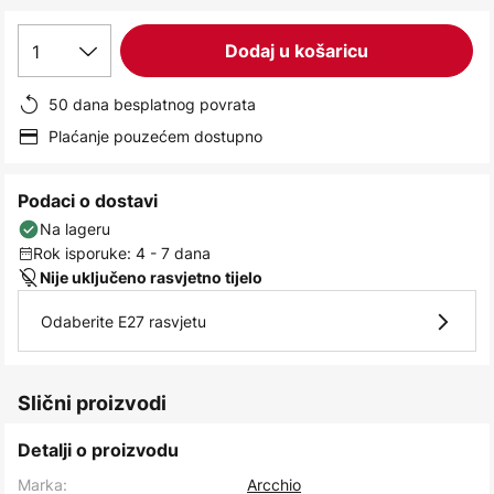
images
gallery
1
Dodaj u košaricu
50 dana besplatnog povrata
Plaćanje pouzećem dostupno
Podaci o dostavi
Na lageru
Rok isporuke: 4 - 7 dana
Nije uključeno rasvjetno tijelo
Odaberite E27 rasvjetu
Slični proizvodi
Detalji o proizvodu
Marka:
Arcchio