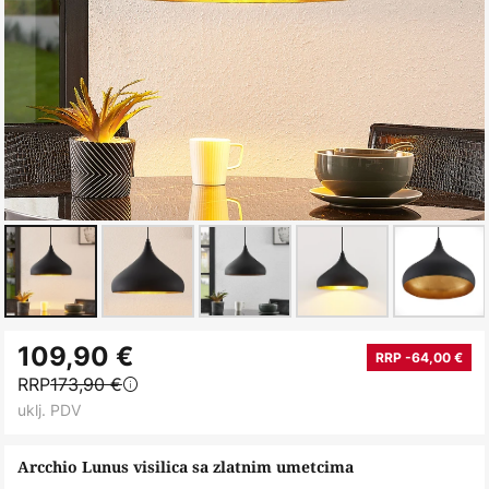
Skip
109,90 €
to
RRP -64,00 €
RRP
173,90 €
the
uklj. PDV
beginning
of
Arcchio Lunus visilica sa zlatnim umetcima
the