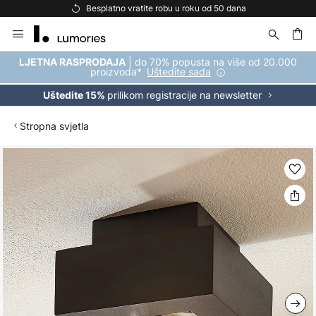
Besplatno vratite robu u roku od 50 dana
Skip
to
Content
| do 70% popusta na više od 20.000
LJETNA RASPRODAJA
proizvoda*
Uštedite sada
prilikom registracije na newsletter
Uštedite 15%
Stropna svjetla
Skip
to
the
end
of
the
images
gallery