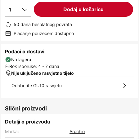
images
1
Dodaj u košaricu
gallery
50 dana besplatnog povrata
Plaćanje pouzećem dostupno
Podaci o dostavi
Na lageru
Rok isporuke: 4 - 7 dana
Nije uključeno rasvjetno tijelo
Odaberite GU10 rasvjetu
Slični proizvodi
Detalji o proizvodu
Marka:
Arcchio