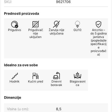
SKU:
9621706
Prednosti proizvoda
Prigušivo
Prigušivač
Žarulja nije
GU10
Arcchio –
nije
uključena
do 5 godina
uključen
jamstva
(pogledajte
specifikacij
e
proizvođač
a)
Idealno za ove sobe
Hodnik
Kućni ured
Dnevni
Blagovaoni
boravak
ca
Dimenzije
Visina (u cm):
8,5