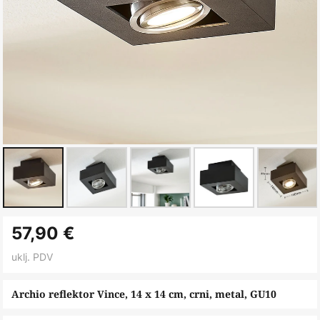
Skip
57,90 €
to
the
uklj. PDV
beginning
of
Archio reflektor Vince, 14 x 14 cm, crni, metal, GU10
the