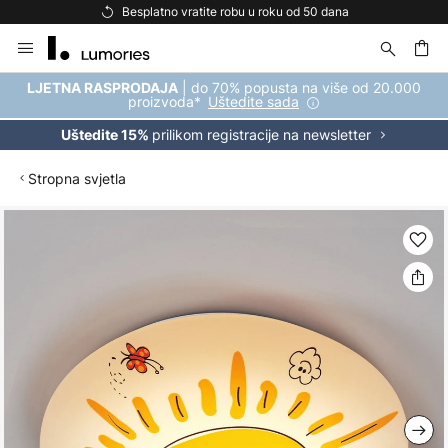
Besplatno vratite robu u roku od 50 dana
Skip
to
Content
| do 70% popusta na više od 20.000
LJETNA RASPRODAJA
proizvoda*
Uštedite sada
prilikom registracije na newsletter
Uštedite 15%
Stropna svjetla
Skip
to
the
end
of
the
images
gallery