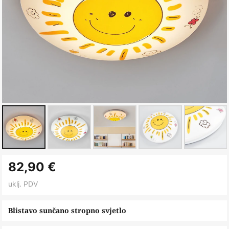
Skip
82,90 €
to
the
uklj. PDV
beginning
of
Blistavo sunčano stropno svjetlo
the