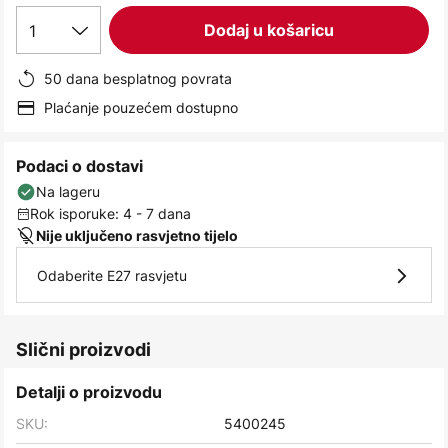
images
1
Dodaj u košaricu
gallery
50 dana besplatnog povrata
Plaćanje pouzećem dostupno
Podaci o dostavi
Na lageru
Rok isporuke: 4 - 7 dana
Nije uključeno rasvjetno tijelo
Odaberite E27 rasvjetu
Slični proizvodi
Detalji o proizvodu
SKU:
5400245