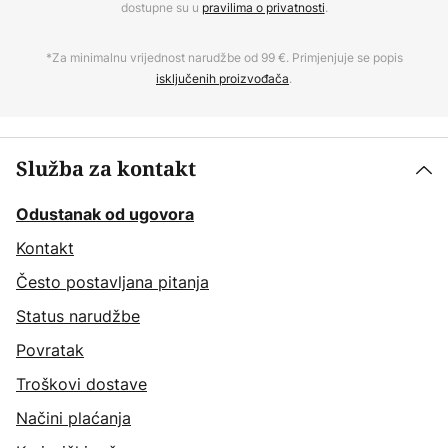
dostupne su u
pravilima o privatnosti
.
*Za minimalnu vrijednost narudžbe od 99 €. Primjenjuje se popis
isključenih proizvođača
.
Služba za kontakt
Odustanak od ugovora
Kontakt
Često postavljana pitanja
Status narudžbe
Povratak
Troškovi dostave
Načini plaćanja