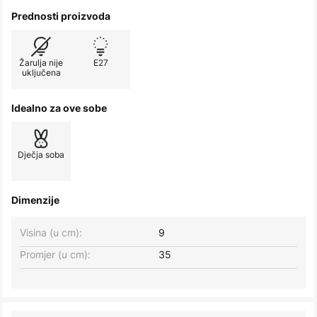
Prednosti proizvoda
Žarulja nije
E27
uključena
Idealno za ove sobe
Dječja soba
Dimenzije
Visina (u cm):
9
Promjer (u cm):
35