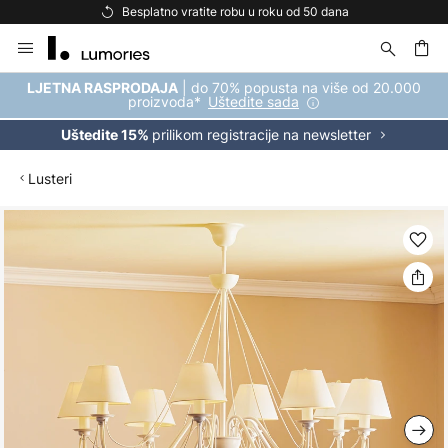
Besplatno vratite robu u roku od 50 dana
Skip
to
Content
| do 70% popusta na više od 20.000
LJETNA RASPRODAJA
proizvoda*
Uštedite sada
prilikom registracije na newsletter
Uštedite 15%
Lusteri
Skip
to
the
end
of
the
images
gallery