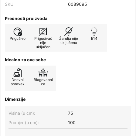
SKU:
6089095
Prednosti proizvoda
Prigušivo
Prigušivač
Žarulja nije
E14
nije
uključena
uključen
Idealno za ove sobe
Dnevni
Blagovaoni
boravak
ca
Dimenzije
Visina (u cm):
75
Promjer (u cm):
100