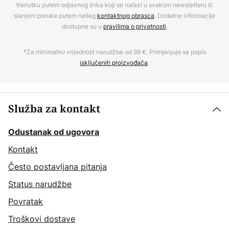
trenutku putem odjavnog linka koji se nalazi u svakom newsletteru ili
slanjem poruke putem našeg
kontaktnog obrasca
. Dodatne informacije
dostupne su u
pravilima o privatnosti
.
*Za minimalnu vrijednost narudžbe od 99 €. Primjenjuje se popis
isključenih proizvođača
.
Služba za kontakt
Odustanak od ugovora
Kontakt
Često postavljana pitanja
Status narudžbe
Povratak
Troškovi dostave