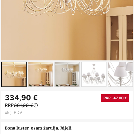
Skip
334,90 €
to
RRP -47,00 €
RRP
381,90 €
the
uklj. PDV
beginning
of
Bona luster, osam žarulja, bijeli
the