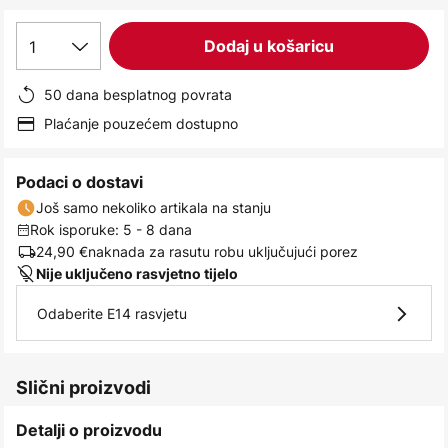
images
gallery
1
Dodaj u košaricu
50 dana besplatnog povrata
Plaćanje pouzećem dostupno
Podaci o dostavi
Još samo nekoliko artikala na stanju
Rok isporuke: 5 - 8 dana
24,90 €
naknada za rasutu robu uključujući porez
Nije uključeno rasvjetno tijelo
Odaberite E14 rasvjetu
Slični proizvodi
Detalji o proizvodu