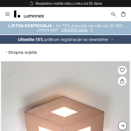
Besplatno vratite robu u roku od 50 dana
Skip
to
Content
| do 70% popusta na više od 20.000
LJETNA RASPRODAJA
proizvoda*
Uštedite sada
prilikom registracije na newsletter
Uštedite 15%
Stropna svjetla
Skip
to
the
end
of
the
images
gallery