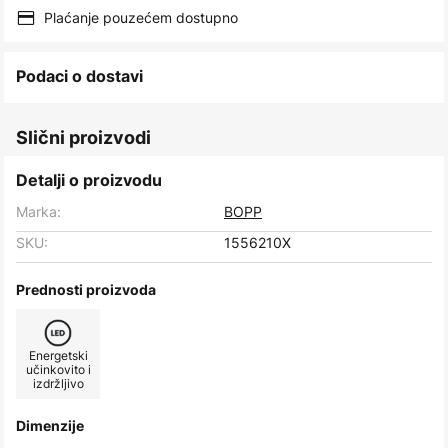
images
Plaćanje pouzećem dostupno
gallery
Podaci o dostavi
Slični proizvodi
Detalji o proizvodu
Marka:
BOPP
SKU:
1556210X
Prednosti proizvoda
Energetski
učinkovito i
izdržljivo
Dimenzije