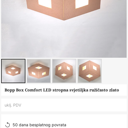
Skip
Bopp Box Comfort LED stropna svjetiljka ružičasto zlato
to
the
uklj. PDV
beginning
of
the
50 dana besplatnog povrata