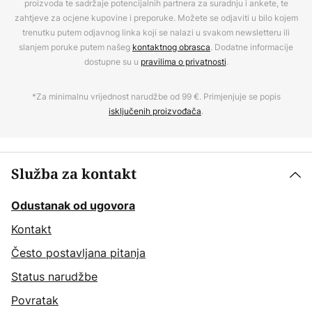
proizvoda te sadržaje potencijalnih partnera za suradnju i ankete, te
zahtjeve za ocjene kupovine i preporuke. Možete se odjaviti u bilo kojem
trenutku putem odjavnog linka koji se nalazi u svakom newsletteru ili
slanjem poruke putem našeg
kontaktnog obrasca
. Dodatne informacije
dostupne su u
pravilima o privatnosti
.
*Za minimalnu vrijednost narudžbe od 99 €. Primjenjuje se popis
isključenih proizvođača
.
Služba za kontakt
Odustanak od ugovora
Kontakt
Često postavljana pitanja
Status narudžbe
Povratak