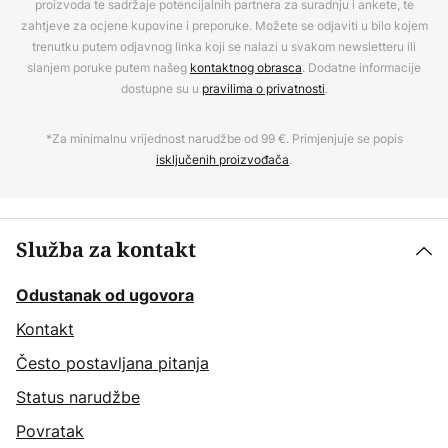
proizvoda te sadržaje potencijalnih partnera za suradnju i ankete, te
zahtjeve za ocjene kupovine i preporuke. Možete se odjaviti u bilo kojem
trenutku putem odjavnog linka koji se nalazi u svakom newsletteru ili
slanjem poruke putem našeg
kontaktnog obrasca
. Dodatne informacije
dostupne su u
pravilima o privatnosti
.
*Za minimalnu vrijednost narudžbe od 99 €. Primjenjuje se popis
isključenih proizvođača
.
Služba za kontakt
Odustanak od ugovora
Kontakt
Često postavljana pitanja
Status narudžbe
Povratak