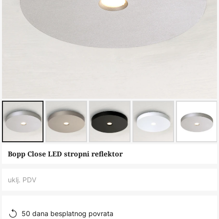
Skip
Bopp Close LED stropni reflektor
to
the
uklj. PDV
beginning
of
the
50 dana besplatnog povrata