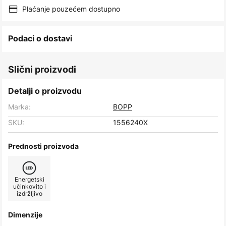
images
Plaćanje pouzećem dostupno
gallery
Podaci o dostavi
Slični proizvodi
Detalji o proizvodu
Marka:
BOPP
SKU:
1556240X
Prednosti proizvoda
Energetski
učinkovito i
izdržljivo
Dimenzije